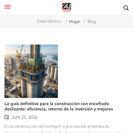
/
/
Estás Dentro :
Hogar
Blog
La guía definitiva para la construcción con encofrado
deslizante: eficiencia, retorno de la inversión y mejores
prácticas para la infraestructura moderna.
JUN 25, 2026
En la construcción de hormigón a gran escala, el tiempo es, literalmente, dinero. Para los jefes de proyecto, los ingenieros civiles y las empresas constructoras, elegir la metodología de encofrado adecuada puede marcar la diferencia entre un proyecto altamente rentable y uno que sufre costosos retrasos.Entre los métodos más eficientes disponibles hoy en día para estructuras de hormigón verticales y horizontales se encuentra construcción con encofrado deslizante.Pero, ¿qué es exactamente la construcción con encofrado deslizante? ¿Cómo ofrece un retorno de la inversión (ROI) superior al de los métodos tradicionales? ¿Cuándo debería su empresa implementarla? Esta guía completa desglosa la mecánica, las ventajas y las consideraciones clave de esta tecnología de vertido continuo. ¿Qué es la construcción con encofrado deslizante? Construcción con encofrado deslizanteEl encofrado deslizante (a veces denominado así) es un método de vertido continuo de hormigón en el que el encofrado actúa como un molde móvil. En lugar de esperar a que el hormigón fragüe por completo, retirar el molde y volver a montarlo para la siguiente colada, el sistema de encofrado deslizante se mueve continuamente hacia arriba (u horizontalmente) a un ritmo regulado.El encofrado se eleva normalmente mediante gatos hidráulicos, que se apoyan en barras verticales de acero de refuerzo. A medida que el encofrado se mueve, deja tras de sí un hormigón que ha alcanzado la integridad estructural suficiente para soportar su propio peso y el del hormigón fresco que se vierte encima. Conformado deslizante vertical frente a horizontal Dependiendo de la naturaleza de su proyecto, el encofrado deslizante generalmente se divide en dos categorías:Construcción vertical con encofrado deslizante:Se utiliza para estructuras altas como núcleos de ascensores, rascacielos, silos, chimeneas y pilares de puentes. El encofrado se mueve hacia arriba de forma continua.Construcción con encofrado deslizante horizontal:Se utilizan para pavimentación, carreteras, bordillos, cunetas y revestimiento de túneles. Las máquinas se desplazan por el terreno, extruyendo la estructura de hormigón tras ellas. ¿Cómo funciona el proceso de conformado deslizante? Para comprender por qué este método es tan valorado por los profesionales de la construcción B2B, resulta útil comprender el ciclo sincronizado de una operación estándar de encofrado deslizante vertical:Asamblea:Un conjunto de encofrado especializado, generalmente alrededor de De 1,1 a 1,5 metros de altura—se construye en la base de la estructura. Este conjunto incluye plataformas de trabajo para los montadores de acero, los colocadores de hormigón y los acabadores.Vertido continuo:El hormigón se vierte en el encofrado en capas uniformes.Elevación hidráulica:A medida que las capas inferiores de hormigón comienzan a fraguar (alcanzando la resistencia inicial), gatos hidráulicos de alta resistencia levantan lentamente todo el conjunto del encofrado. La velocidad típica de movimiento ascendente oscila entre De 150 mm a 300 mm por hora, dependiendo del diseño de la mezcla de hormigón y de la temperatura ambiente.Fijación simultánea de acero:Mientras se eleva el encofrado, los trabajadores del acero atan continuamente las barras de refuerzo (varillas de acero) justo antes de verter el hormigón.Refinamiento:A medida que el hormigón sólido emerge de la parte inferior del encofrado ascendente, los operarios, trabajando desde una plataforma suspendida, aplican el tratamiento superficial final y los compuestos de curado.Conclusión clave para los gerentes de proyecto:La construcción con encofrado deslizante convierte el vertido de hormigón en un proceso de línea de montaje. Funciona las 24 horas del día, los 7 días de la semana, transformando lo que antes era un desafío logístico paso a paso en una operación continua y sin interrupciones. ¿Por qué los constructores B2B eligen el sistema Slipform? Ventajas clave Para los contratistas comerciales y los promotores de infraestructuras, la selección de un sistema de encofrado requiere equilibrar los costes iniciales de movilización con los ahorros a largo plazo en la obra. He aquí por qué el encofrado deslizante suele ser la opción más viable económicamente para grandes proyectos: 1. Velocidad inigualable y plazos de entrega reducidos.El encofrado deslizante tradicional o el encofrado de madera requieren vertido, curado, desencofrado, limpieza y reajuste. Este ciclo puede llevar días por piso o nivel. El encofrado deslizante elimina por completo los tiempos de transición improductivos. Al operar de forma continua, estructuras como silos o núcleos de rascacielos pueden elevarse por De 3 a 6 metros por día, acortando drásticamente la ruta crítica del cronograma del proyecto. 2. Integridad estructural monolíticaDebido a que el hormigón se coloca de forma continua, la construcción con encofrado deslizante reduce o elimina significativamente juntas de construcción(juntas frías). Esto da como resultado una estructura de hormigón monolítica y sin juntas, que ofrece una estanqueidad superior, mayor resistencia a la intemperie y una excelente distribución de la carga estructural. Esta es una ventaja crucial para proyectos como tanques de almacenamiento de líquidos, silos y estructuras marinas. 3. Reducción de la mano de obra en obra y mayor seguridad.Si bien el encofrado deslizante requiere supervisores altamente cualificados, reduce la mano de obra necesaria para el desmontaje y montaje de los encofrados tradicionales. Además, gracias a la integración de las plataformas de trabajo y las barandillas en el sistema autotrepante, el riesgo de caídas desde altura se reduce drásticamente en comparación con los andamios convencionales. 4. Logística de materiales optimizada y reducción de residuosCon un sistema de encofrado fijo y reutilizable, se elimina prácticamente por completo el desperdicio de madera en obra. La entrega de materiales (hormigón y armadura) se programa a un ritmo constante y predecible, lo que reduce la congestión en las obras urbanas con espacio limitado y permite una gestión más eficiente de la cadena de suministro. Factores críticos para una operación exitosa de encofrado deslizante A pesar de sus enormes beneficios financieros y operativos, la construcción con encofrado deslizante es una ciencia precisa. Los responsables de la toma de decisiones en el sector B2B deben evaluar varios factores críticos antes de su implementación:Precisión en el diseño de mezclas de hormigónEl éxito de un vertido con encofrado deslizante depende en gran medida de la composición química del hormigón. La mezcla debe ser lo suficientemente manejable para poder colocarla y vibrarla, pero a la vez fraguar con la suficiente rapidez para soportar la estructura al salir del molde. Los contratistas deben supervisar de cerca:Tiempos de ajuste inicial y final.Temperaturas y humedad ambiente.El uso de aditivos químicos (aceleradores o retardadores) para adaptarse a las condiciones climáticas cambiantes durante un ciclo de 24 horas.Control de calidad y alineación estrictosUna vez iniciada una operación de encofrado deslizante, detenerla inesperadamente puede provocar imperfecciones estructurales. Se requiere una supervisión constante por parte de ingenieros experimentados para garantizar que la estructura se mantenga perfectamente vertical. Se utilizan continuamente sistemas de guiado láser y medidores de nivel de agua de alta resistencia para corregir de inmediato cualquier desviación o torsión menor.Requisitos de capital inicial y escalaLos sistemas de encofrado deslizante implican altos costos iniciales de movilización e ingeniería. Por lo tanto, son más adecuados para estructuras con un alto grado de repetición y una altura vertical significativa (típicamente más de 20 a 30 metrosPara edificios más cortos y de formas muy irregulares, con cambios frecuentes en el espesor o la geometría de las paredes, sistemas alternativos como el encofrado deslizante o el encofrado panelizado tradicional podrían ofrecer una mejor relación costo-eficiencia. Comparación de sistemas de encofrado: una guía de referencia rápida CaracterísticaConstrucción con encofrado deslizanteForma de salto / Forma de escaladaFormato tradicional de madera/panelMovimientoContinuo (Lento y constante)Intermitente (Ascensores escalonados)Desmontaje manual y reinstalaciónVelocidad de construcciónExtremadamente rápido (3-6 m/día)Moderado (1 sesión de ejercicio cada pocos días)LentoJuntas de construcciónDe ninguna a mínimaFrecuente (En cada ascensor)AltoInversión de capital inicialAltoMedio-altoBajoPerfil de proyecto idealEstructuras altas y uniformes (silos, núcleos)Edificios residenciales/comerciales de gran alturaGeometría compleja de poca altura Conclusión: ¿Es Slipform la opción adecuada para su próximo proyecto? La construcción con encofrado deslizante representa la máxima eficiencia en la ingeniería del hormigón. Para las empresas constructoras B2B, los promotores de infraestructuras y los proveedores de materiales que buscan aumentar la productividad, ofrece un método probado para acortar los plazos de los proyectos, reducir los costes laborales a largo plazo y entregar estructuras de resistencia monolítica superior.Si bien exige una planificación meticulosa, una gestión precisa de la mezcla de hormigón y una mayor inversión inicial, el retorno de la inversión que se logra mediante plazos de ejecución reducidos y gastos generales minimizados en obra lo convierte en una opción inmejorable para la clase de activos adecuada. Asóciate con los expertos en estructuras.¿Está planificando su próximo proyecto de construcción de rascacielos o de infraestructura? Elegir la estrategia de encofrado adecuada puede optimizar su presupuesto y garantizar el cumplimiento de los plazos.[Póngase en contacto con nuestro equipo de ingeniería hoy mismo] Solicite una consulta técnica integral y descubra cómo nuestras soluciones de encofrado de primera calidad