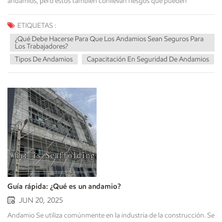
ETIQUETAS :
¿Qué Debe Hacerse Para Que Los Andamios Sean Seguros Para
Los Trabajadores?
Tipos De Andamios
Capacitación En Seguridad De Andamios
Guía rápida: ¿Qué es un andamio?
JUN 20, 2025
Andamio Se utiliza comúnmente en la industria de la construcción. Se trata de una estructura elevada temporal que proporciona a los trabajadores de la construcción una plataforma de trabajo segura. El andamio se monta sobre el suelo y se adapta a la forma del edificio. Es lo suficientemente resistente como para soportar a los trabajadores, herramientas, equipos y materiales pesados ​​durante la construcción, demolición, reparación o mantenimiento. Componentes de los sistemas de andamios ● Estándares (o montantes): Los tubos verticales que llevan la carga hacia el suelo.● Libros de contabilidad: Un tubo horizontal que conecta las columnas y se extiende a lo largo del andamio.● Travesaños: Los tubos horizontales que recorren el ancho del andamio y conectan los montantes. La mayoría de los travesaños se ubican debajo de las plataformas de trabajo del andamio. ● Tirantes: Se instala en la diagonal del andamio para mejorar la estabilidad de la estructura del andamio.● Placas base: Las placas planas en la base de los soportes ayudan a distribuir la carga sobre un área más grande.● Plataformas de trabajo (o tableros): Los tablones de madera o metal que proporcionan el área de trabajo o de paso para los trabajadores.● Barandillas o rodapiés: Elementos de seguridad en las plataformas de trabajo que ayudan a evitar caídas de trabajadores u objetos.Estos componentes suelen estar hechos de acero, aluminio o madera, seleccionados por su resistencia, durabilidad y reutilización. La forma de conectarlos varía según el tipo de andamio, pero el objetivo siempre es crear una estructura rígida y segura. Los beneficios de los andamios Los andamios ofrecen una multitud de ventajas que son indispensables para la eficiencia, la seguridad y la calidad del trabajo en estructuras elevadas:● Seguridad mejorada: Los andamios proporcionan a los trabajadores una superficie de trabajo estable, plana y segura, lo que reduce considerablemente el riesgo de caídas. Se aumenta la seguridad con barandillas, rodapiés y plataformas seguras. ● Acceso mejorado: Con el acceso mediante andamios, los trabajadores tienen la capacidad no solo de llegar a áreas altas que de otro modo serían inaccesibles en el exterior o el interior de un edificio, sino que también se mejora el acceso a la superficie del edificio. ● Mayor productividad: Con una plataforma de trabajo fija y estable, los trabajadores pueden completar sus tareas con mayor eficiencia. Pueden cambiar fácilmente de escalera u otros soportes temporales, lo que facilita el acceso a herramientas y suministros.● Soporte para herramientas y materiales: Los sistemas de andamios están diseñados para tener una carga de trabajo para ambos empleados, pero también pueden diseñarse para soportar materiales pesados ​​como ladrillos, mortero y herramientas. ● Flexibilidad: Se pueden construir sistemas de andamios para casi cualquier tamaño o forma de edificio. ● Inspección de Obra: El acceso a todas las partes de la estructura en altura permitirá realizar inspecciones más fácilmente y, por tanto, un mejor control de la calidad del trabajo. ● Almacenamiento temporal: El andamio es un área de almacenamiento temporal conveniente para materiales y herramientas que necesitan colocarse, organizarse y hacerse convenientes para el trabajador. Tipos de andamios Andamios soportados: El tipo más común, estas plataformas están sostenidas desde abajo por elementos rígidos portantes. Andamio de marco: Ampliamente utilizado para proyectos pequeños y medianos, compuesto por marcos prefabricados, tirantes transversales y tablones para un montaje y desmontaje rápido.Andamios de tubos y acopladores: Altamente versátil y resistente, ideal para estructuras complejas, utilizando tubos individuales conectados mediante acopladores para configuraciones personalizadas.Andamiaje del sistema: Utiliza componentes prediseñados con puntos de conexión fijos (por ejemplo, Kwikstage, Ringlock), lo que ofrece un ensamblaje más rápido y consistencia con buena versatilidad.Andamio de caballete: Sencillo y portátil, principalmente para trabajos en interiores a baja altura, con plataformas sostenidas por caballetes móviles.Andamios voladizos: Se utiliza cuando no se dispone de apoyo terrestre, se construye sobre vigas proyectadas desde el edificio, lo que requiere una ingeniería cuidadosa.Andamios suspendidos: Las plataformas que están suspendidas mediante cuerdas o cables desde la estructura superior, que generalmente se pueden ajustar, se utilizan generalmente para tareas de mantenimiento de edificios altos y limpieza de ventanas.Andamios Móviles: Andamios con ruedas o ruedas giratorias que permiten su desplazamiento manual. Este tipo de andamio se utiliza cuando una tarea se realizará varias veces o con frecuencia; sin embargo, deben usarse con extrema precaución para evitar movimientos involuntarios. Peligros de trabajar en andamios Caídas desde la altura: • Sin barandillas o barandillas inadecuadas• Plataforma resbaladiza (debido a la lluvia, hielo o escombros)• Uso suelto o inadecuado de tablones no asegurados• Exceso de alcance o uso inadecuado de los sistemas personales de detención de caídas Colapso del andamio:o El andamio está siendo montado incorrectamente por personal no calificadoo El andamio está sobrecargado, ya sea por personal o materiales, por encima de la capacidad asignada para el andamio.o El andamio está incorrectamente apuntalado o atado a una estructurao Piezas dañadaso Fundación incapaz de sostenerse, débil o inestable • Objetos que caen: Las personas que son golpeadas por herramientas, materiales o escombros que caen de un andamio pueden sufrir lesiones graves. El uso de rodapiés, redes y eslingas para herramientas reduce la probabilidad de que esto ocurra. • Electrocución: Los andamios metálicos pueden energizarse si entran en contacto con líneas eléctricas aéreas u otros equipos eléctricos sin aislamiento. Manténgase a una distancia prudencial de las líneas eléctricas.• Condiciones climáticas: Los vientos fuertes pueden afectar a los andamios que no están anclados al edificio. El hielo y la nieve harán que las plataformas sean resbaladizas. • Acceso indebido: Las caídas son causadas por trabajadores que utilizan escaleras que no están aseguradas o que suben a estructuras del andamio que no están diseñadas para subir.• Incumplimiento de inspección y mantenimiento: Los andamios que no se han inspeccionado para detectar daños o para garantizar su correcto montaje son inseguros. Las tuercas y los tornillos pueden aflojarse con el viento y la lluvia, y el andamio también podría ser inseguro debido a los factores mencionados. Para tener alguna esperanza de reducir estos riesgos, se requiere nada menos que el pleno cumplimiento de las normas de seguridad, la capacitación adecuada de todas las personas involucradas en el levantamiento y uso de los andamios y la realización de inspecciones periódicas. Usos de los andamios Los andamios tienen múltiples usos ya que se pueden utilizar en muchas industrias y aplicaciones: Construcción: Albañilería y mampostería: proporcionar un medio para que un albañil trabaje de manera eficiente a diferentes alturas.Montaje de acero: proporciona un área de trabajo elevada para erigir y unir la estructura de acero de un edificio nuevo.Hormigón: para permitir el acceso para el soporte del encofrado y otras facetas de la construcción, y para permitir la capacidad de verter y terminar un proyecto de hormigón.Techado: proporcionar un punto de acceso seguro a lo largo de una línea de techo para continuar con la instalación de un techo y/o finalizar las reparaciones.Revestimiento y acristalamiento: proporcionar medios de acceso para la instalación de la fachada del edificio, la instalación de ventanas o muros cortina. Renovación y Restauración:Limpieza y reparación de fachadas: Cómo llegar y trabajar de forma segura en los exteriores de los edificios.Repintado y enlucido: permite obtener un acabado uniforme en grandes superficies.Reemplazo de ventanas: proporcionamos una plataforma estable para quitar ventanas viejas e instalar otras nuevas. Mantenimiento Industrial: Instalación y reparación de equipos: Proporciona acceso a maquinaria grande y tuberías.Trabajos de aislamiento: Permiten la aplicación o reparación de aislamiento en tuberías y recipientes.Mantenimiento de calderas y tanques: Permitir a los trabajadores acceder a espacios confinados o elevados dentro de instalaciones industriales. Construcción naval y aeroespacial: Se utiliza para construir, mantener y reparar grandes buques y aeronaves.Puesta en escena del evento: Las estructuras de andamios temporales se utilizan a menudo para construir escenarios, asientos y equipos de iluminación para conciertos, festivales y otros eventos grandes.Demolición: Proporcionar una plataforma de trabajo segura para que los trabajadores desmantelen estructuras de forma sistemática y segura. En esencia, donde sea necesario trabajar en altura y se requiera una plataforma de trabajo estable, segura y robusta, el andamio se convierte en una solución indispensable. Es un testimonio del ingenio de la ingeniería, enfocado en hacer que las tareas desafiantes sean alcanzables y, sobre todo, seguras. Preguntas frecuentes ¿Son seguros los andamios?Sí, siempre que se monten, inspeccionen y utilicen correctamente. Los andamios están diseñados para proporcionar una plataforma de trabajo segura. Sin embargo, pueden resultar peligrosos si se ignoran los protocolos de seguridad, como un montaje incorrecto, sobrecarga o falta de inspecciones periódicas. Cumplir con las normas y regulaciones de seguridad es fundamental. ¿Con qué frecuencia se deben inspeccionar los andamios?Los andamios deben ser inspeccionados por una persona competente antes de cada turno de trabajo y después de cualquier evento que pueda afectar su integridad, como vientos fuertes, lluvias intensas o cualquier alteración estructural. La inspección inicial tras el montaje y las inspecciones semanales