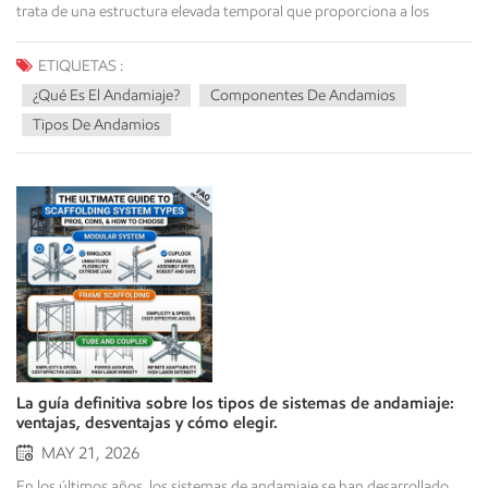
ETIQUETAS :
¿Qué Es El Andamiaje?
Componentes De Andamios
Tipos De Andamios
La guía definitiva sobre los tipos de sistemas de andamiaje:
ventajas, desventajas y cómo elegir.
MAY 21, 2026
En los últimos años, los sistemas de andamiaje se han desarrollado para cumplir tres objetivos principales: la seguridad de los trabajadores, el aumento de la productividad y la estabilidad del sistema frente a las inclemencias del entorno y las diversas cargas. Ya sea en un edificio de gran altura, una planta industrial como una refinería o en labores de mantenimiento de infraestructuras, el sistema de andamiaje constituye la base de seguridad temporal para los trabajadores.Las estructuras de construcción temporales se utilizan para la construcción en todo el mundo. Elegir el andamio adecuado para un proyecto puede llevar mucho tiempo para ponerlo en marcha, además de generar muchos costos adicionales y presentar varios problemas para el director del proyecto. No solo ralentiza el proyecto mientras el trabajador intenta garantizar que el mayor número de trabajadores necesarios complete el trabajo de forma segura.En esta guía, analizaremos el funcionamiento de los sistemas de andamiaje temporal disponibles en todo el mundo, describiremos sus ventajas y desventajas, y también examinaremos sus áreas de aplicación para ayudarle a decidir si comprar un sistema de andamiaje o alquilar uno. Andamios modulares (de sistema) Sistemas de andamios modulares, también conocidos como andamiaje de sistemaLos andamios suelen estar compuestos por montantes prefabricados (postes) y sus correspondientes tirantes, entre otros componentes, que se conectan en puntos fijos. Este sistema de acceso se está convirtiendo en la norma para grandes obras en todo el mundo, especialmente porque ofrece una construcción rápida y una alta capacidad de carga en comparación con otros sistemas de acceso.De todos los sistemas de andamiaje utilizados en todo el mundo, los dos sistemas de andamiaje más populares disponibles en el mercado global se encuentran entre: Sistema de andamios Ringlock El sistema Ringlock es muy apreciado por su versatilidad y rapidez. Su característica distintiva es una roseta circular soldada al montante vertical cada 500 mm, que permite conectar hasta ocho fijaciones (tirantes y tirantes) en distintos ángulos mediante un mecanismo de pasador de cuña seguro.Ventajas:Flexibilidad sin igual:El diseño de roseta de 360 ​​grados permite una geometría precisa, lo que lo hace perfecto para estructuras curvas, tanques industriales circulares y fachadas complejas.Alta capacidad de carga:Los componentes de acero de alta resistencia distribuyen el peso de manera eficiente, lo que permite cumplir con los requisitos de apuntalamiento y andamiaje de gran envergadura.Durabilidad:Generalmente se galvanizan por inmersión en caliente para resistir la corrosión en entornos costeros o industriales adversos.Desventajas:Mayor inversión inicial:La precisión de fabricación requerida para las rosetas y las cuñas aumenta los costos de adquisición iniciales en comparación con los sistemas de marcos básicos.Mejor uso para:Refinerías de petróleo y gas, construcción naval, infraestructuras complejas e ingeniería civil industrial de gran envergadura. Sistema de andamiaje Cuplock Cuplock es otro sistema modular de uso extendido a nivel mundial. Utiliza un mecanismo de bloqueo único en forma de "copa", donde una copa inferior fija y una copa superior deslizante se unen para fijar hasta cuatro piezas horizontales con un solo golpe de martillo.Ventajas:Montaje rápido:Su exclusivo mecanismo de bloqueo de acción simple lo convierte en uno de los sistemas más rápidos de montar y desmontar, reduciendo drásticamente las horas de trabajo.Robusto y seguro:No hay piezas sueltas ni cuñas que se puedan perder en la obra, lo que minimiza los riesgos de mantenimiento y seguridad.Desventajas:Ángulos rígidos:Las conexiones están restringidas a ángulos fijos de 90 grados, lo que lo hace menos adaptable a perfiles arquitectónicos muy irregulares o curvos.Mejor uso para: Apuntalamiento de hormigón de alta resistencia, construcción de puentes y fachadas sencillas de edificios de gran altura. Andamios de marco (Modular / Seccional) Los andamios de marco son el tipo de estructura temporal más conocido, ampliamente utilizado en los sectores comercial y residencial de Norteamérica y algunas partes de Asia. Se componen de marcos prefabricados de acero o aluminio soldados, conectados por tirantes transversales para formar torres rígidas.Ventajas:Sencillez y rapidez:Los marcos ligeros pueden apilarse y bloquearse verticalmente con mano de obra básica, sin necesidad de formación compleja.Rentable:Los menores costes iniciales de compra y alquiler lo hacen muy accesible para los contratistas generales.Fácil acceso:A menudo cuentan con escaleras integradas o arcos de paso, lo que facilita el desplazamiento de los trabajadores que transportan materiales.Desventajas:Altura y carga limitadas: No está diseñado intrínsecamente para soportar cargas industriales extremadamente pesadas ni alturas extremas sin un refuerzo estructural masivo.Falta de flexibilidad:No puede adaptarse a formas complejas; es estrictamente lineal.Mejor uso para: Albañilería, trabajos de ladrillo exterior, pintura, enlucido y mantenimiento de edificios de baja a mediana altura. Andamios de tubo y acoplador Este método tradicional, a menudo denominado andamio de "tubo y abrazadera" o de "tubo suelto", se basa en dos componentes principales: tubos de acero o aluminio y varios tipos de acopladores (giratorios, de ángulo recto y de manguito).Ventajas:Adaptabilidad infinita:Al no tener puntos de conexión fijos, los tubos se pueden cortar y sujetar a cualquier altura, profundidad o ángulo. Se adaptan a prácticamente cualquier irregularidad estructural.Bajo costo de los materiales:Los tubos de acero en bruto y las abrazaderas de alta resistencia son relativamente económicos de adquirir.Desventajas:Requiere mucha mano de obra: Se requieren andamieros altamente cualificados y certificados para medir, alinear y atornillar manualmente cada nodo. Los tiempos de montaje son considerablemente más largos que los de los sistemas modulares.Alta tasa de pérdidas:Las piezas pequeñas y sueltas, como los acoplamientos, se pierden fácilmente en las obras de construcción con mucho movimiento, lo que aumenta los gastos de sustitución con el tiempo.Mejor uso para:Restauraciones históricas de formas irregulares, espacios reducidos alrededor de complejas tuberías industriales y proyectos donde los componentes modulares no pueden encajar físicamente. Andamios suspendidos (plataformas colgantes) A diferencia de las opciones anteriores que se apoyaban en el suelo, los andamios suspendidos consisten en una plataforma suspendida de una estructura superior (normalmente tejados o parapetos) mediante cables de acero de alta resistencia y polipastos eléctricos.Ventajas:Alcance vertical ilimitado:Ideal para estructuras de gran altura donde la instalación de andamios apoyados en el suelo sería imposible tanto desde el punto de vista financiero como estructural.Huella mínima en el terreno:Mantiene las aceras y el nivel del suelo completamente despejados para el tránsito peatonal u otras operaciones de construcción.Desventajas:Vulnerabilidades de seguridad estrictas:Muy susceptible a los vientos fuertes. Las fallas mecánicas menores en los polipastos pueden desencadenar riesgos de seguridad catastróficos, lo que exige inspecciones diarias rigurosas y sistemas anticaídas.Mejor uso para:Limpieza de ventanas, reparaciones de fachadas, pintura de edificios de gran altura e instalación de cristales en rascacielos. Matriz de comparación integral Para resumir cómo se comparan estos sistemas entre sí, revise la base de referencia comparativa a continuación:Tipo de andamioVelocidad de ensamblajeCapacidad de cargaFlexibilidad / AdaptabilidadRequisitos de habilidades laboralesEficiencia de costos (a largo plazo)Ringlock ModularMuy rápidoDe alto a extremoExcelente (ángulos de 360°)MedioAlto (Duradero y rápido)Cuplock ModularMuy rápidoAltoModerado (solo 90°)MedioAlto (bajo mantenimiento)Andamios de marcoRápidoBajo a medioBajo (solo lineal)BajoExcelente para trabajos ligerosTubo y acoplamientoLentoMedioInfinitoMuy altoBajos (Altos costos laborales)SuspendidoNo aplica (de arriba hacia abajo)Bajo (solo plataforma)EspecializadoAlto (Enfoque en la seguridad)Alto para los rascacielos Factores clave a considerar antes de seleccionar su sistema Para optimizar la seguridad y la rentabilidad del proyecto, evalúe los requisitos del mismo en función de estas métricas clave:Geometría del proyecto:Las fachadas planas y lineales favorecen los sistemas Frame o Cuplock. Las estructuras curvas, los sistemas complejos de tuberías industriales o las estructuras circulares requieren sistemas Ringlock o Tube and Coupler.Expectativas de carga:Si su equipo debe levantar losas de hormigón pesadas, grandes palés de ladrillos o maquinaria pesada de albañilería, opte por sistemas modulares de alta resistencia. Para tareas de mantenimiento ligeras, las estructuras con bastidor o suspendidas son ideales.Mercado laboral local y costes:Si en su región escasean los andamieros cualificados o son caros, la utilización de sistemas modulares como Ringlock puede reducir drásticamente las horas de trabajo, compensando así el mayor coste inicial de los componentes.Transporte y almacenamiento:Los componentes modulares se apilan de forma ordenada, maximizando el espacio de los contenedores de envío y reduciendo los problemas de gestión logística. Conclusión y próximos pasos a seguir No existe un único sistema de andamiaje "mejor"; solo existe el sistema adecuado para las limitaciones específicas de su proyecto. Equilibrar las normas de seguridad estructural, la velocidad de montaje y los costos del equipo determina si opta por la flexibilidad avanzada de Ringlock, la rápida simplicidad de los sistemas Frame, o la adaptabilidad tradicional de Tubo y acoplamiento.Invertir tiempo en seleccionar el equipo de montaje adecuado garantiza una mayor productividad de los trabajadores, el cumplimiento