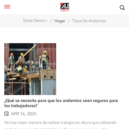
/
/
Estás Dentro :
Hogar
Tipos De Andamios
¿Qué se necesita para que los andamios sean seguros para
los trabajadores?
APR 16, 2025
No hay mejor manera de realizar trabajos en altura que utilizando andamios, pero estos también conllevan riesgos que pueden gestionarse o que, en caso de incidentes graves, pueden provocar lesiones. El uso seguro de andamios depende de la formación, el equipo adecuado, la correcta ejecución del trabajo y un enfoque proactivo para trabajar en altura de forma segura. Esta guía completa explica los pasos clave para garantizar un entorno de trabajo seguro con andamios, en particular las medidas prácticas que puede tomar para mitigar los riesgos y crear un entorno de trabajo seguro. Esta documentación abarca desde programas de formación hasta redes de seguridad, para establecer todo lo necesario para mantener a su personal a salvo. Capacitación en seguridad para todos los empleados que trabajan en andamios. El conocimiento es el primer paso hacia un trabajo seguro. Todo trabajador que participe en el montaje de andamios necesitará capacitación sobre seguridad en andamios y su correcto uso, así como sobre los riesgos asociados. Un programa de capacitación en andamios debe incluir:Procedimientos de montaje y desmontaje - Formación sobre el montaje y desmontaje seguro de andamios.Reconocimiento de peligros - Capacitación sobre cómo reconocer peligros como la inestabilidad o los riesgos eléctricos.Procedimientos de emergencia - Formación sobre qué hacer en caso de accidente, como una caída o un derrumbe.Equipo de protección personal (EPP) - Capacitación sobre EPI (Equipos de Protección Individual), como el arnés y el casco, con práctica práctica.Es necesario realizar cursos de actualización y evaluaciones frecuentes para mantener a los trabajadores informados sobre los procedimientos y las mejores prácticas, con el fin de disminuir el riesgo de accidentes debidos a errores humanos. Elija el andamio adecuado No todos los tipos de andamios son intercambiables. Elegir el tipo de andamio adecuado para el trabajo o la tarea requerida y el entorno será fundamental para la seguridad. Algunos ejemplos de tipos de andamios incluyen:Andamios modulares - Este tipo de andamios es adecuado para obras de construcción de mayor envergadura, ya que ofrece flexibilidad de ubicación y adaptabilidad.Andamios móviles - Este tipo de andamio se utiliza para trabajos que requieren movimiento o movilidad, por ejemplo, pintura o mantenimiento.Andamios suspendidos - Este tipo de andamio permite realizar trabajos en altura, como la limpieza de ventanas, reparaciones exteriores o reformas desde una ubicación elevada.Al seleccionar el andamio que va a utilizar, asegúrese de que su capacidad de carga, estabilidad e idoneidad para el lugar de trabajo se ajusten a los requisitos de la tarea que va a realizar. No utilizar el tipo de andamio adecuado para el trabajo requerido puede poner en riesgo la seguridad. Utilice los andamios estrictamente de acuerdo con las especificaciones de diseño. Los andamios deben montarse y utilizarse de acuerdo con las especificaciones del fabricante, las normas generales del sector y los requisitos de organismos reguladores como OSHA o las autoridades locales. Cualquier desviación de estas especificaciones podría comprometer la integridad del andamio y aumentar los riesgos. Algunos ejemplos de prácticas razonables incluyen:Integridad de los componentesCompruebe siempre la integridad de todos los componentes (por ejemplo, las planchas, los refuerzos, los acopladores, etc.) antes de utilizarlos.Orden de montajeSiempre que sea posible, siga la secuencia de montaje recomendada para garantizar la estabilidad estructural y la seguridad.Controles periódicos de estabilidadEn todo momento, identifique cuándo se está utilizando el andamio y determine periódicamente que su uso es seguro.Si bien seguir las especificaciones de diseño no puede eliminar por completo las fallas estructurales, sí puede reducir significativamente el riesgo de lesiones graves o muertes de los trabajadores. Reconocer y corregir posibles riesgos de seguridad en andamios Identificar los peligros antes de que se conviertan en un problema es fundamental para garantizar la seguridad de los andamios. Es importante que los trabajadores y supervisores reciban capacitación para identificar los peligros comunes a los que podría estar expuesto un sistema de andamios, como se detalla a continuación:Conexiones sueltas, como pernos o accesorios que no están correctamente sujetos.Los componentes dañados, como tablones agrietados o soportes doblados, comprometen la integridad del sistema de andamiaje.Los soportes inestables o deficientes, como los terrenos blandos o irregulares, no ofrecen un apoyo adecuado.Andamios sobrecargados, como por ejemplo, cuando la capacidad de carga se ve excedida como resultado del uso de herramientas, materiales y/o trabajadores.Inspeccione los andamios periódicamente y elimine de inmediato cualquier peligro potencial, ya sea reparándolos, reemplazándolos o añadiendo refuerzos a sus componentes. Cada peligro potencial detectado es un accidente evitable. Equipar a los trabajadores con el equipo de protección adecuado. El equipo de protección individual (EPI) es una barrera importante contra las lesiones. Los trabajadores que se encuentren en andamios siempre deben usar:Cascos de seguridad: protección contra la caída de objetos.Zapatos antideslizantes: mejor tracción para evitar resbalones.Arnés de seguridad: fijados a puntos de anclaje para evitar caídas.gafas de seguridad: opcional - tareas como soldar o cortar.Asegúrese de que los arneses de seguridad estén correctamente sujetos al punto de anclaje designado en el andamio, proporcionando así una protección adecuada contra caídas. Respete los límites de carga. Todos los sistemas de andamiaje tienen capacidades de diseño. Exceder dichas capacidades es una de las causas más comunes de colapsos. Para evitar la sobrecarga:Conozca los límites: Familiarícese con las restricciones de peso.Mantenga las cargas distribuidas uniformemente: No apile objetos pesados ​​en la misma zona.Evite almacenar material en andamios: No utilice los andamios como zona de almacenamiento de equipos o materiales pesados.Si los trabajadores respetan los límites de carga, evitarán fallos estructurales inesperados y la posible pérdida de vidas. Mantenga el suelo limpio y despejado. Un suelo desordenado o resbaladizo alrededor de los andamios aumenta el riesgo de tropiezos, resbalones y caídas. Mantenga un espacio de trabajo seguro mediante:Limpiezas regulares: Retire los escombros, las herramientas y los materiales de la zona.Almacenamiento adecuado: Guarde el equipo en los lugares designados, no sobre ni cerca de los andamios.Mantenimiento de superficies: Solucione los derrames, las manchas de petróleo o las zonas húmedas con prontitud.Un terreno ordenado facilita la circulación segura y reduce los riesgos innecesarios. Garantice un acceso seguro mediante escaleras o andamios. Los trabajadores necesitan acceso seguro y fiable a las plataformas de los andamios. Trepar por la estructura en sí es peligroso y debe evitarse. En su lugar:Instale escaleras o escalerillas estables: Fíjelos firmemente a la estructura del andamio.Caminos despejados: Mantenga los puntos de acceso libres de obstáculos.Trabajadores del tren: Enseñar las técnicas adecuadas para usar escaleras o andamios de forma segura.Los puntos de acceso seguros minimizan el riesgo de caídas durante la entrada y la salida, un escenario de accidente común. Los empleadores deben proporcionar redes de seguridad. Para trabajos en altura, las redes de seguridad son un recurso fundamental para atrapar a los trabajadores o los escombros en caso de caída. Los empleadores son responsables de:Instalación: Colocar redes debajo del andamio a intervalos adecuados.Controles de calidad: Inspeccionar periódicamente las redes para detectar roturas o desgaste.Cumplimiento: Garantizar que las redes cumplan con las normas de seguridad, como las de OSHA o ANSI.Las redes de seguridad añaden una capa adicional de protección, reduciendo significativamente la gravedad de los posibles incidentes. Manténgase alejado de los cables de alta tensión. Las líneas eléctricas aéreas representan un riesgo mortal debido a los peligros de electrocución. Para mantener a los trabajadores seguros:Evaluación previa al trabajo: Identifique y marque la ubicación de las líneas eléctricas antes de la instalación.Mantenga la distancia: Mantenga los andamios y a los trabajadores a una distancia segura (normalmente 3 metros o más, dependiendo del voltaje).Medidas de mitigación: Utilice material aislante o coordine con las compañías de servicios públicos para desconectar las líneas eléctricas si fuera necesario.Evitar el contacto con los cables de alta tensión elimina uno de los riesgos más mortales asociados al trabajo con andamios. Conclusión Garantizar la seguridad de los trabajadores en los andamios exige un enfoque integral que combine capacitación, equipamiento, cumplimiento normativo y vigilancia. Desde la formación de los trabajadores y la selección del andamio adecuado hasta el cumplimiento de los límites de carga y la instalación de redes de seguridad, cada paso es fundamental para la prevención de accidentes. Al implementar estas medidas de forma sistemática, empleadores y trabajadores pueden colaborar para crear un entorno laboral donde los andamios contribuyan a la productividad sin comprometer la seguridad. Comprometámonos con estas prácticas y trabajemos para lograr un entorno de construcción con cero accidentes. Preguntas frecuentes ¿Con qué frecuencia se debe actualizar la formación en seguridad en andamios?Los trabajadores deben recibir capacitación de actualización al menos una vez al año o siempre que se introduzcan nuevos sistemas de andamiaje o normativas. Esto garantiza que se mantengan al día con los protocolos y técnicas de seguridad actualizados.¿Se pueden utilizar andamios en condiciones climáticas adversas?No se deben utilizar andamios con vientos fuertes, lluvias intensas o