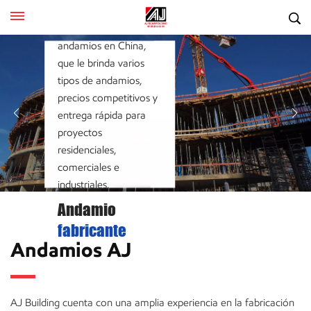
conocida fábrica y
conocida fábrica y
conocida fábrica y
proveedor de
proveedor de
proveedor de
andamios en China,
andamios en China,
andamios en China,
que le brinda varios
que le brinda varios
que le brinda varios
tipos de andamios,
tipos de andamios,
tipos de andamios,
precios competitivos y
precios competitivos y
precios competitivos y
entrega rápida para
entrega rápida para
entrega rápida para
proyectos
proyectos
proyectos
residenciales,
residenciales,
residenciales,
comerciales e
comerciales e
comerciales e
industriales.
industriales.
industriales.
Andamio
Andamio
Andamio
fabricante
fabricante
fabricante
Andamios AJ
AJ Building cuenta con una amplia experiencia en la fabricación