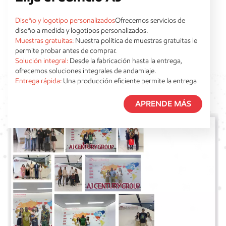
Diseño y logotipo personalizados
Ofrecemos servicios de
diseño a medida y logotipos personalizados.
Muestras gratuitas:
Nuestra política de muestras gratuitas le
permite probar antes de comprar.
Solución integral:
Desde la fabricación hasta la entrega,
ofrecemos soluciones integrales de andamiaje.
Entrega rápida:
Una producción eficiente permite la entrega
en un plazo muy breve, de aproximadamente 7 días.
Servicio completo:
Control total las 24 horas, desde la
APRENDE MÁS
preventa hasta la posventa.
Precios competitivos:
Ofrecemos productos de andamiaje de
alta calidad a precios de fábrica.