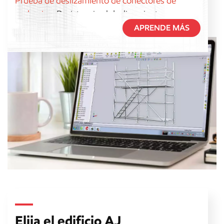
Prueba de deslizamiento de conectores de
andamios:
Resistencia al deslizamiento
verificada según las normas EN74 y BS1139.
APRENDE MÁS
Certificación CIDB:
Certificado como material de
andamiaje seguro por la CIDB para proyectos de
construcción.
Prueba de capacidad de carga:
Se comprueban
los límites de carga seguros para garantizar la
resistencia y la estabilidad.
Inspección de simulación:
Las piezas y las
dimensiones se inspeccionan para garantizar
una compatibilidad precisa.
Certificaciones:
Certificado según las normas
EN1090, CE, ISO9001 e ISO 3834 para
garantizar la calidad.
Elija el edificio AJ