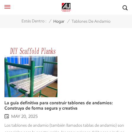
/
/
Estás Dentro :
Hogar
Tablones De Andamio
La guía definitiva para construir tablones de andamios:
Construya de forma segura y creativa
MAY 20, 2025
Los tablones de andamio (también llamados tablas de andamio) son esenciales para la construcción, las renovaciones del hogar e incluso para proyectos creativos de bricolaje. Ya sea que esté construyendo una plataforma de andamio de trabajo temporal o reutilizando tablones de andamio viejos para fabricar muebles, esta guía le proporcionará una amplia información sobre proyectos de bricolaje con tablones de andamio. ¿Qué son los tablones de andamio? Los tablones de andamio son tablas planas de madera, metal o materiales compuestos, diseñadas como plataformas de trabajo. Su propósito es sostener a los trabajadores y los materiales, proporcionando una superficie estable y nivelada durante proyectos que requieren altura para construcción, reparación o mantenimiento. Tipos de tablones de andamios Tablones de andamio de madera - Tradicionalmente fabricados con madera maciza (por ejemplo, abeto, pino o abeto rojo). -Debe cumplir un estándar de resistencia y durabilidad (por ejemplo, OSHA o EN 12811). -Se está volviendo obsoleto lentamente debido a los peligros de astillamiento, deformación y putrefacción. Tablones de acero o aluminio -Ligero, duradero y no combustible. -A menudo se suministra con andamios de sistema (por ejemplo, ringlock, cuplock). -No poroso y resistente a la humedad, insectos y desgaste. Tablones de andamio compuestos (fibra de vidrio o plástico) -Bueno para proyectos eléctricos ya que los materiales compuestos son naturalmente no conductores. -Resistente a productos químicos, rayos UV y condiciones climáticas extremas. -Más ligero que el acero, pero más caro. Normas primarias de seguridad -OSHA (EE. UU.): Los tablones de los andamios deben soportar al menos cuatro veces su carga prevista. -EN 12811 (Unión Europea): Define limitaciones en cuanto a resistencia, deflexión, resistencia al deslizamiento, etc. -ANSI/ASSE A10.8: Materiales de tablones de andamios, inspección y definiciones de capacidad de carga. Cómo elegir los tablones de andamio adecuados para proyectos de bricolaje Seleccionar los tablones de andamio adecuados garantizará seguridad, estabilidad y productividad al completar un proyecto de construcción. 1. Identifica todas tus necesidadesTipo de proyecto: Trabajo liviano (pintar, limpiar canaletas) vs. trabajo pesado (construcción o albañilería).Altura y luz: ¿A qué altura trabajará? ¿Necesitará tablones largos para llegar a la zona inspeccionada?Frecuencia de uso: ¿Será un trabajo que se realizará una sola vez o le gustaría reutilizar los tablones del andamio para otros proyectos? 2. Tipos de tablones de andamio para aficionados al bricolajeTablones de madera (rentables) Son económicos y se encuentran en todas partes (maderas duras como el abeto y el pino). Son ligeros y se pueden cortar fácilmente a medida para su cepillado, pero no se deforman, agrietan ni pudren. Asegúrese de revisar los tablones regularmente para detectar astillas y comprobar su integridad estructural. Tablones de aluminio o acero (uso a largo plazo)Son resistentes, duraderas y resistentes a la intemperie. No se doblan ni se astillan como la madera. Sin embargo, son más caras, más pesadas que la madera (pero más ligeras que el acero) y son ideales para quienes realizan trabajos de bricolaje o de mayor envergadura (por ejemplo, techos y revestimientos). Tablones de fibra de vidrio/compuesto (trabajo especializado)Los tableros compuestos/de fibra de vidrio funcionan como materiales para trabajos eléctricos. Son resistentes a productos químicos, humedad y rayos UV. Sin embargo, suelen ser caros. Consulte precios y especificaciones, ya que, según sus necesidades, pueden ser más pesados que la madera y más ligeros que el acero. Suelen ser adecuados para trabajos en áreas cerradas, bajo líneas eléctricas o en condiciones climáticas adversas. Consejos de seguridad para trabajar con tablones de andamios Insista en que se comprueben los daños antes de utilizarlo.Recuerde la capacidad de carga: asegúrese de que las tablas puedan soportar su peso + herramientas/materiales (OSHA sugiere 4 veces la carga planificada).Tenga cuidado con los voladizos: los tablones deben sobresalir al menos 6 pulgadas de los soportes, pero no demasiado.Revise antes de usar: busque grietas, deformaciones y podredumbre (suena extraño, pero especialmente con madera).Compruebe que todo lo que sostiene la tabla sea bueno: nunca utilice objetos inestables (como sillas o mesas) como bases de andamios.Asegure la tabla: esto significa que debe amarrarla o usar ganchos de andamio o algo para evitar que se mueva.Asegure la posición correcta con abrazaderas/soportes si está construyendo una plataforma temporal.Utilice siempre guantes y gafas de seguridad al cortar o lijar. Proyectos creativos de tablones de andamio para hacer uno mismo 1. Estanterías de andamiosMateriales - 1 o 2 tablas de andamio, soportes, tornillosProceso - Lijar y teñir las tablas del andamio. - Fijar los soportes a la pared. - Fija las tablas a los soportes para crear una estantería rústica. 2. Mesa de centro de tablones de andamioMateriales: 4 tablas de andamio, patas de horquilla, pegamento para maderaProceso - Pegue las tablas juntas en pares, una al lado de la otra. - Lijar para alisar y aplicar barniz. - Añade las patas metálicas para conseguir un estilo industrial. 3. Tarima de jardín hecha de tablas de andamioMateriales - Varios tablones de andamio, vigas y tornillos. Proceso - Vigas laminadas como base. - Atornillar tablones uno encima del otro dejando pequeños espacios para el drenaje. - Tratar con un conservante de madera para exteriores. 4. Banco de trabajo de tablones de andamioMateriales: 2 o 3 tablones de andamio, 2 o más caballetes o un marco de metal.Proceso - Si utiliza caballetes, fije las tablas del andamio a través de ellos para crear un banco de trabajo temporal. - Coloque un tornillo de banco o ganchos para colgar herramientas. Mantenimiento y tratamiento de tablones de andamios Independientemente del tipo de tablones de andamio que utilice: madera, metal o composite, mantenerlos en buen estado es fundamental para garantizar su seguridad, durabilidad y rendimiento. Aquí le presentamos algunas maneras de mantener sus tablones de andamio. 1. Tablones de andamio de madera Consideraciones para el mantenimientoInspecciones regulares: busque:Grietas, rajaduras o deformacionesPodredumbre, moho o daños causados por insectos.Nudos sueltos o astillas LimpiezaBarrer la suciedad y los escombros.Lavar a mano con jabón suave y agua (no utilizar hidrolavadora ya que puede dañar la madera). El secadoGuárdalos en un lugar seco y ventilado, es fundamental para evitar la humedad. Tratamiento y protección� Aceitado/sellado (para prolongar la vida de la madera)Una vez al año aplique aceite de linaza o conservante para madera.No pinte los tablones del andamio. La pintura puede disimular los daños estructurales.� Fungicida y repelente de insectosUtilice soluciones de borato para protegerlos de la podredumbre y las termitas.� Protección de bordesUtilice correas de metal para reforzar los extremos y evitar que se partan. ⚠¿Cuándo es necesario retirar los tablones de madera?-Cuando las grietas son más profundas que ¼ de pulgada.-Cuando se produce flexión o hundimiento estando bajo una carga ligera. 2. Tablones de andamio de aluminio/acero Sugerencias de mantenimientoInspeccione si hay daños: busque:-Abolladuras, dobleces y/o corrosión-Remaches y/o soldaduras sueltas Limpieza-Limpiar con un paño húmedo.-Utilice un cepillo de alambre + convertidor de óxido para eliminar el óxido. Lubricación-Utilice spray de silicona en las partes móviles (si son ajustables). Prevenir la oxidación-Tablones galvanizados o recubiertos con polvo: la mejor opción para un uso prolongado.-Pintura de retoque: utilice esmalte resistente a la oxidación sobre los rayones. ⚠¿Cuándo retirar los tablones metálicos?La corrosión afecta la integridad estructural.Si una curva crea un perfil cóncavo o convexo, eso afecta la planitud (riesgo de peligro). 3. Tablones compuestos/de fibra de vidrioConsejos de mantenimientoLimpiezaLavar con agua y jabón + cepillo suave.NO UTILICE PRODUCTOS QUÍMICOS AGRESIVOS (pueden degradar la resina) InspecciónVerifique la delaminación, las grietas y los daños causados por los rayos UV. Protección UVRecubrimientos retardantes de rayos UV: ayudan a prolongar la vida útil de sus tablas en climas soleados. ¿Cuándo se deben retirar los tablones compuestos?-Si se forman grietas o rajaduras profundas.-Si la flexibilidad comienza a aumentar (esto es señal de que el material puede estar fatigado). Consejos generales de almacenamiento-Almacenar en posición horizontal: pueden producirse deformaciones (madera) o dobleces (metal).-Almacenar lejos del suelo: puede desarrollarse humedad y óxido.-Cubrir - utilice lonas para almacenar cosas al aire libre. Recordatorios de seguridad-No utilice nunca tablones dañados. Incluso las grietas más pequeñas pueden romperse al cargarlos.-Siga siempre las instrucciones del fabricante: limitaciones de peso y condiciones de uso.-Etiquete sus tablones: mantenga notas sobre las fechas de inspección, reparaciones, etc. Conclusión Los tablones de andamio son increíblemente versátiles para proyectos de bricolaje. Ya sea que esté reciclando tablones de andamio viejos o construyendo una plataforma de trabajo resistente, priorice siempre la seguridad y el manejo adecuado.¿Quieres comprar escalones de andamio para tu proyecto? Puedes contactarnos Edificio AJLe brindaremos cotizaciones y soluciones de calidad. Preguntas frecuentes ¿Qué tamaño debo seleccionar para mi tablón de andamio?Los tamaños estándar varían, pero los tamaños estándar incluyen:- Longitud: 6 pies, 8 pies, 10 pies o 12 pies (otras longitudes se consideran personalizadas).- Ancho: 9,5" a 12" (nota para los usuarios de tablones de andamios: los tablones más anchos proporcionan más estabilidad).- Espesor: 1,5" a 2" (nota para los usuarios de tablones de andamios: los t