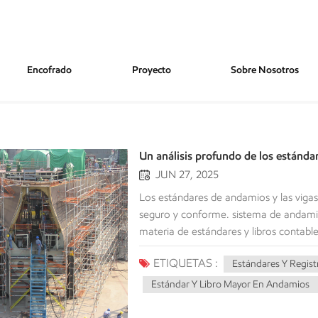
Encofrado
Proyecto
Sobre Nosotros
Un análisis profundo de los estánda
JUN 27, 2025
Los estándares de andamios y las viga
seguro y conforme. sistema de andamiosC
materia de estándares y libros contabl
obra, desde el gerente de obra hasta q
ETIQUETAS :
Estándares Y Regis
exactamente los estándares de andami
son los elementos verticales (de sopor
Estándar Y Libro Mayor En Andamios
desde la base del andamio hasta el suel
descendentes desde la plataforma del a