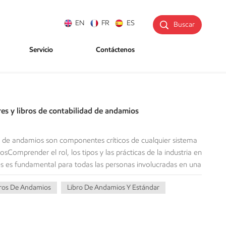
EN
FR
ES
Buscar
Servicio
Contáctenos
res y libros de contabilidad de andamios
s de andamios son componentes críticos de cualquier sistema
omprender el rol, los tipos y las prácticas de la industria en
es es fundamental para todas las personas involucradas en una
uienes trabajan individualmente en una tarea. ¿Qué son
tros De Andamios
Libro De Andamios Y Estándar
os? Los montantes, también llamados montantes verticales,
te) de un sistema de andamios. Se extienden verticalmente
o o la estructura de apoyo para transportar las cargas
ndamio (área de trabajo) y cualquier material o trabajador