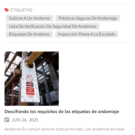
ETIQUETAS :
Subirse A Un Andamio
Prácticas Seguras De Andamiaje
Lista De Verificación De Seguridad De Andamios
Etiquetas De Andamio
Inspección Previa A La Escalada
Descifrando los requisitos de las etiquetas de andamiaje
JUN 24, 2025
Andamio Es común verlo en todo el mundo. Los andamios brindan funcionalidad temporal y soporte estructural para que los empleados puedan acceder al área de trabajo de forma segura, incluso si está a 6 metros (20 pies) del suelo (o más). Los sistemas de andamios reales son geométricamente muy básicos. Sin embargo, existen numerosas normas de seguridad sobre su construcción y uso, y la etiqueta de andamio en sí misma es solo una parte de las normas y, por lo tanto, un requisito que se pasa por alto. Una etiqueta de andamio es simplemente una pegatina brillante, pero representa mucho más que una simple pegatina. Sirve como medio de comunicación, una confirmación de seguridad y es un requisito legal para controlar y garantizar la seguridad de todas las personas que se suben a un andamio.Este blog cubrirá todos los aspectos de las regulaciones de etiquetas de andamios, incluido por qué existen, qué significan y por qué seguir las pautas para las etiquetas de andamios no solo es una buena práctica, sino que es crucial para prevenir incidentes y preservar vidas. ¿Qué son exactamente las etiquetas de andamios? Las etiquetas de andamio son, básicamente, un marcador visual que se fija al andamio en cualquier punto de acceso. La etiqueta comunica el estado actual del andamio y dirige a los usuarios a la información esencial para comprender si van a usarlo. Se pueden considerar las etiquetas como un semáforo para andamios: verde significa continuar (uso seguro), amarillo significa precaución (puede tener limitaciones) y rojo significa detenerse (no usar).Si bien el dispositivo puede lucir diferente y los colores pueden tener distintos matices según las leyes y los códigos locales y las políticas de la empresa, en general, la función esencial sigue siendo la misma: comunicar el estado de uso y seguridad a los usuarios del andamio de forma clara, inmediata y directa. El propósito indispensable de las etiquetas de andamios ¿Qué hace que estas etiquetas sean tan importantes? Están totalmente vinculadas a algunos aspectos importantes de la seguridad y la operación, como:Comunicación de estado instantánea: Las etiquetas indican al instante a los trabajadores si el andamio ha sido inspeccionado, es seguro o no. En entornos de construcción con un ritmo acelerado, la comunicación instantánea es fundamental para garantizar la seguridad sin comprometer la operación.Confirmación de inspección: Las etiquetas de andamios son evidencia de que una persona competente ha inspeccionado y declarado que el andamio es seguro y cumple con las normas de seguridad.Identificación de peligros y restricciones: Las etiquetas pueden identificar peligros o restricciones (p. ej., las etiquetas amarillas de "precaución" detallan las restricciones). Las etiquetas alertan a los trabajadores sobre peligros o posibles peligros antes de comenzar a trabajar.Responsabilidad y mantenimiento de registros: Las etiquetas suelen incluir información sobre el inspector, la fecha de inspección y la fecha programada para la próxima inspección. Proporcionan un registro de auditoría claro sobre la seguridad de los andamios y generan documentación importante para las investigaciones en caso de incidente. Cumplimiento de la normativa: Organizaciones de seguridad y salud ocupacional de todo el mundo (como OSHA y HSE) exigen el uso de etiquetas para andamios como parte de sus programas de seguridad. Las organizaciones pueden incurrir en multas significativas y, lo que es más importante, causar accidentes evitables si no cumplen con esta normativa. Información clave contenida en una etiqueta de andamio Aunque los diseños variarán, la mayoría de las etiquetas de andamios completas contendrán los siguientes detalles esenciales:Codificación de colores: como se indicó anteriormente, el color generalmente será el identificador principal del estado del andamio. Verde: Indica que el andamio es seguro para su uso, está completamente inspeccionado y cumple con todas las normas de seguridad. Amarillo/Ámbar: Indica precaución. El andamiaje puede estar incompleto, en proceso de cambio o tener limitaciones específicas. Generalmente, se detallarán las limitaciones de la etiqueta. Rojo: Indica que el andamio no es seguro para su uso, está en construcción, se está desmontando o se ha retirado del servicio debido a defectos. ¡El acceso está estrictamente prohibido!Fecha de preinspección: la fecha en la que se inspeccionó el andamio por última vez y se consideró seguro y debe inspeccionarse y mantenerse periódicamente.Firma/nombre del inspector: identifica a la persona competente que realizó la inspección y autorizó/aprobó el andamio para su uso; transmite responsabilidad.Identificación del andamio: un número o código único para identificar el andamio específico, especialmente requerido en sitios grandes con muchos andamios. Capacidad de carga/Limitaciones: Esencial para andamios sujetos a restricciones de peso específicas u otras limitaciones (por ejemplo, número máximo de personas, tipos de herramientas permitidos) por debajo de la capacidad de carga total de ese tipo de andamio. Esta situación suele incluir una etiqueta amarilla. Próxima fecha de inspección (opcional): Algunas etiquetas indican cuándo debe realizarse la próxima inspección. Esto facilita la gestión de la programación y la seguridad. Nombre de la empresa/Logotipo: Identifica la empresa responsable del andamio (y/o de la inspección). Comprensión de los diferentes escenarios de etiquetas Etiqueta verde:Una etiqueta verde significa que la estructura del andamio ha sido completamente montada, inspeccionada por una persona competente y se ha determinado que es segura para el lugar de trabajo. Todos los componentes están fijados, los soportes están asegurados y todos los puntos de acceso se consideran seguros. Los trabajadores pueden continuar su trabajo con confianza. Etiqueta amarilla:Una etiqueta amarilla suele indicar la situación o el alcance cuando el andamio está incompleto, se está modificando o se deben comunicar otras condiciones específicas. Por ejemplo: Andamio incompleto: Secciones faltantes, barandilla no completamente instalada, tablones incompletos, etc. La etiqueta indicará qué secciones son seguras o con qué limitaciones.Restricciones de carga específicas: El andamio puede ser seguro para trabajos livianos pero no para materiales pesados.Factores ambientales: Quizás el andamio sea seguro, pero el acceso está restringido durante vientos fuertes. Etiqueta roja:Una etiqueta roja indica prohibición absoluta. Este andamio no es seguro de usar bajo ninguna circunstancia por las siguientes posibles razones:En construcción/desmantelamiento: El andamio se está construyendo o desmontando activamente y, por lo tanto, es inestable.Dañado/defectuoso: Los componentes están rotos, faltantes o comprometidos, lo que hace que el andamio no sea seguro.No inspeccionado: El andamio aún no ha sido inspeccionado y aprobado por una persona competente.Fuera de servicio: El andamio ha sido puesto fuera de servicio intencionadamente por diversos motivos.Bajo ninguna circunstancia se debe entrar ni trabajar en un andamio que muestre una etiqueta roja. Esta es una regla de seguridad innegociable. Mejores prácticas y cumplimiento Cumplir con los requisitos de las etiquetas de andamios no se trata solo de pegar una etiqueta en una estructura; implica un enfoque integral de la seguridad:Persona competente: Todas las inspecciones y el etiquetado de andamios deben ser realizados por una "persona competente", es decir, un individuo que tenga suficiente experiencia y conocimientos para identificar peligros y tenga la autoridad para tomar medidas correctivas.Inspecciones regulares: Los andamios deben inspeccionarse antes de cada turno de trabajo y después de cualquier evento que pueda afectar su integridad (por ejemplo, condiciones climáticas adversas, alteraciones o impactos accidentales). Cada inspección debe ir seguida de la actualización o sustitución de la etiqueta.Colocación adecuada: Las etiquetas deben ser claramente visibles en todos los puntos de acceso al andamio (por ejemplo, escaleras, torres de escaleras).Capacitación: Todos los trabajadores que utilizan o trabajan cerca de andamios deben recibir capacitación sobre el significado de las etiquetas de los andamios y los procedimientos para informar condiciones inseguras.Informar sobre condiciones inseguras: Cualquier trabajador que observe una condición insegura en un andamio, independientemente del estado de su etiqueta, tiene la responsabilidad de informarlo inmediatamente a su supervisor o al oficial de seguridad del sitio.Gestión del sistema de etiquetado: Las empresas deben tener un sistema claro para gestionar las etiquetas de los andamios, incluidos los procedimientos para emitir, reemplazar y retirar etiquetas. Conclusión Las etiquetas para andamios son mucho más que simples piezas de plástico o papel de colores; son un pilar fundamental para su seguridad. Proporcionan información inmediata y crucial sobre el estado del andamio, lo que garantiza que los trabajadores puedan evaluar rápidamente su seguridad antes de usarlo. Al servir como una herramienta de comunicación clara, verificar las inspecciones, señalar los peligros y fomentar la responsabilidad, estas etiquetas son indispensables para prevenir accidentes y garantizar el cumplimiento normativo. Cumplir con los requisitos de las etiquetas para andamios, desde su correcta colocación y la inspección periódica por parte de una persona competente hasta la capacitación integral de los trabajadores, es un compromiso fundamental con el bienestar de cada persona que se sube a un andamio, contribuyendo así a un entorno de construcción más seguro y productivo. Preguntas frecuentes ¿Quién es responsable de colocar y actualizar las etiquetas de los andamios?Una persona competente es responsable de inspeccionar el andamio y colocar o actualizar la etiqueta. Una persona competente es aquella con la experiencia y los conoci