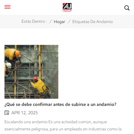
/
/
Estás Dentro :
Hogar
Etiquetas De Andamio
¿Qué se debe confirmar antes de subirse a un andamio?
APR 12, 2025
Escalando una andamio Es una actividad común, aunque esencialmente peligrosa, para un empleado en industrias como la construcción, la renovación y el mantenimiento industrial. Los andamios son necesarios para trabajos de acceso elevado, pero pueden ser la causa de accidentes graves (caídas, derrumbes o descargas eléctricas) si los trabajadores desconocen su entorno, no inspeccionan el andamio o el sitio antes de subir, o no toman otras precauciones necesarias. Es necesario realizar verificaciones de antecedentes completas antes de que cualquier trabajador suba a un andamio para garantizar la seguridad y que la actividad laboral se realice eficazmente. La guía completa a continuación combina información importante de seguridad con las medidas tomadas para crear una lista de verificación exhaustiva para trabajadores, supervisores o gerentes de sitio el día de trabajo. Analicemos con más detalle lo que necesita verificar para garantizar que un andamio sea un espacio de trabajo seguro. La importancia de los controles previos a la escalada Los andamios son estructuras temporales construidas para soportar trabajadores y materiales en alturas, pero esta estructura transitoria los expone a descuidos. Según la Administración de Seguridad y Salud Ocupacional (OSHA), las caídas desde andamios son una de las causas más frecuentes de lesiones laborales, a menudo como resultado de una planificación insuficiente o de la falta de reconocimiento de los peligros. Confirmar los elementos esenciales de seguridad antes de subir a un andamio puede, en última instancia, salvar vidas, a la vez que cumple con las normativas y mantiene el impulso del proyecto. ¿Qué debo verificar? A continuación, se muestra una lista completa de los pasos a seguir. Inspecciones de seguridad cruciales antes de instalar andamios La seguridad comienza con una evaluación adecuada del andamio, su entorno y las personas que se encuentran en él o a su alrededor. A continuación, analizamos con más detalle qué inspeccionar: 1. Cimentación e integridad estructural Un andamio es tan fuerte como su base. Verifique lo siguiente:Zapatas y placas base: ¿Son firmes, nivelados y capaces de soportar la carga máxima prevista? ¿Están los cimientos libres de agua estancada o exceso de escombros?Umbrales de barro/placas de base: ¿Las placas base tienen el tamaño correcto, están en buen estado y se encuentran ubicadas directamente debajo de las placas base para distribuir la carga de manera uniforme?Plomada y nivel: ¿Está el armazón del andamio vertical y horizontalmente? Las desviaciones comprometen gravemente la estabilidad.Refuerzos (cruzados y diagonales): ¿Están bien fijados todos los componentes necesarios de los arriostramientos transversales y diagonales? ¿Hay algún componente faltante, suelto o dañado? 2. Anclaje y amarreLos lazos aseguran el andamio a la estructura permanente, evitando colapsos y balanceos.Lazos/Anclajes: ¿Están instalados en los intervalos verticales y horizontales correctos según lo especificado por el fabricante y una persona competente?Material de la corbata: ¿Son los amarres y anclajes apropiados para la estructura y están libres de signos de degradación o daño?Estructuras no portantes: ¿Se han evitado deliberadamente los amarres en elementos que no soportan carga (por ejemplo, cimbras, tuberías temporales)? 3. Plataforma de trabajo y cubiertaLa superficie para caminar debe ser segura, completa y protegida.Cubierta completa: ¿La plataforma de trabajo está completamente entablada o cubierta sin espacios mayores a una pulgada (2,5 cm)?Saliente del tablón: ¿Los tablones del andamio se extienden más allá de sus soportes de los extremos al menos 6 pulgadas, pero no más de 12 pulgadas?Comprobación de daños: ¿Todos los tablones/cubiertas están libres de exceso de pintura, nudos, grietas o deformaciones que podrían afectar su capacidad de carga?Limpieza: ¿Está la plataforma libre de obstáculos que puedan provocar tropiezos (por ejemplo, herramientas, materiales, escombros, hielo)? 4. Barandillas y protección contra caídasLas barandillas eficaces son la principal defensa contra las caídas.Sistema de barandillas: ¿Los rieles superiores están instalados a una altura entre 38 y 45 pulgadas?Rieles intermedios: ¿Los rieles intermedios están instalados a mitad de camino entre el riel superior y la superficie de la plataforma?Rodapiés: ¿Se instalan rodapiés a lo largo del borde de la plataforma para evitar que las herramientas y los materiales caigan debajo?Integridad ferroviaria: ¿Todos los pasamanos y sus soportes son capaces de soportar una fuerza de al menos 200 libras aplicada horizontalmente o hacia abajo? 5. Accesos y pasarelas seguras Estado de la escalera: Inspeccione las escaleras para detectar daños, como peldaños doblados o pernos sueltos. Si son escaleras portátiles, deben estar aseguradas al andamio y extendidas al menos 90 cm sobre la plataforma de trabajo para que los trabajadores puedan subir y bajar con seguridad.Colocación de la escalera: Coloque las escaleras en una proporción de 4:1 (30 cm por cada 120 cm de altura) para reducir el riesgo de vuelco. Nunca las use en superficies inestables, como barro o grava.Caminos claros: Si el andamio es transitable, asegúrese de que el camino hasta su destino final esté libre de obstáculos (escombros, herramientas o desniveles) que puedan dificultar el movimiento o provocar tropiezos. Asegúrese de inspeccionar todas las zonas de acceso para detectar peligros. Escalada responsable: No se suba al armazón ni a los travesaños del andamio; utilice la escalera o los escalones adecuados. Indique a los trabajadores que suban y bajen lentamente y que mantengan tres puntos de apoyo (dos manos, un pie o viceversa). 6. Condiciones ambientales y del terreno Estabilidad del suelo: Compruebe que el suelo sobre el que se asienta el andamio sea sólido, nivelado y capaz de soportar su peso. Los suelos blandos, las zonas arenosas o las zonas encharcadas podrían requerir placas de base o soporte adicional. Se recomienda la presencia de personal cualificado en las inmediaciones para supervisar el suelo, especialmente después de la lluvia.Condiciones climáticas: Verifique el pronóstico del tiempo y las previsiones meteorológicas actuales. Condiciones como vientos (superiores a 40-48 km/h, según las normativas locales), lluvias intensas, hielo o rayos crean condiciones inseguras para trabajar con andamios. Si las condiciones se vuelven inseguras, suspenda el trabajo. Si se trabaja con poca luz (al amanecer o al anochecer), es necesario contar con iluminación adecuada.Distancia de los peligros: Mantenga siempre una distancia segura del tráfico u otras actividades que puedan impactar el andamio con vehículos, maquinaria pesada o actividades en la obra que puedan penetrarlo o desestabilizarlo. Si es necesario delimitar estas áreas, hágalo. 7. Precauciones de seguridad eléctrica Ubicación de la línea eléctrica: Si hay andamios cerca de líneas eléctricas aéreas, utilice únicamente andamios no conductores o de fibra de vidrio. Mantenga una distancia mínima (normalmente 3 metros, según OSHA) de los cables con corriente.Protección contra falla a tierra: Utilice herramientas y equipos con conexión a tierra o interruptores de circuito por falla a tierra (GFCI). Utilice los GFCI para cortar la alimentación en caso de falla. Pruébelos antes de comenzar a trabajar. 8. Equipo de protección individual (EPI) Protección contra caídas: Para alturas superiores a 1,83 m (según la normativa local), use un arnés de cuerpo completo con una cuerda de seguridad sujeta a un punto de anclaje seguro en el andamio. Pruebe el ajuste y las conexiones antes de subir.Calzado: Use botas antideslizantes con punta de acero para protegerse de resbalones y caídas de objetos. Revise las suelas para detectar desgaste que pueda reducir la tracción.Casco: Use un casco para protegerse de lesiones en la cabeza causadas por herramientas o escombros caídos. Asegúrese de que esté bien ajustado y sin daños.Equipo adicional: Dependiendo del trabajo, considere usar guantes, gafas de seguridad o ropa de alta visibilidad para mayor protección. La importancia de la etiqueta verde La señal más visible de que una inspección previa a la escalada se ha completado con éxito es el sistema de etiquetado de andamios.Etiqueta verde(Seguro): Significa que el andamio está completo, ha sido inspeccionado por una persona competente y es seguro para su uso. Esto es lo que confirma la inspección previa al ascenso.Etiqueta amarilla(Precaución/Restringido): Indica que el andamio aún está en uso, pero requiere EPP específico (por ejemplo, sistemas anticaídas) o tiene desviaciones menores aceptables.Etiqueta roja(Inseguro): Significa que el andamio está incompleto, dañado o es inseguro. NO SUBA. Consejo práctico: Los trabajadores deben estar capacitados para revisar siempre la etiqueta antes de subir. Si la etiqueta falta o está en rojo, deben informarlo de inmediato y utilizar un acceso alternativo. Una lista de verificación final Antes de subir a un andamio, revise esta completa lista de verificación: ¿Es la estructura estable, está correctamente ensamblada y etiquetada como segura? ¿Están los frenos bloqueados, se respetan los límites de carga y los puntos de acceso son seguros? ¿Ha evaluado el suelo, el clima y los peligros cercanos, como cables eléctricos o tráfico? ¿Tiene el EPP adecuado, está capacitado para la tarea y cuenta con un plan de emergencia? Si la respuesta es "no", deténgase y resuelva el problema.La seguridad no es una comprobación única. Al confirmar estos factores, se protege a sí mismo, a su equipo y al éxito de su proyecto. Trabaje con diligencia en cada andamio y haga de la seguridad la base para trabajar en altura. Preguntas frecuentes ¿Puedo subir a un andamio si algo parece extraño?No. Si detecta algún problema, como una barandilla faltante, una etiqueta roja o condiciones climáticas peligrosas, repórtelo a un supervisor y espere a que se resuelva.