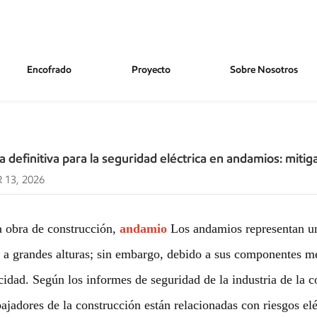
Encofrado
Proyecto
Sobre Nosotros
guridad Eléctrica En Andamios: Mitigación De Riesgos Y Garantía Del Cumpl
a definitiva para la seguridad eléctrica en andamios: mitig
 13, 2026
 obra de construcción,
andamio
Los andamios representan un r
 a grandes alturas; sin embargo, debido a sus componentes me
icidad. Según los informes de seguridad de la industria de la
bajadores de la construcción están relacionadas con riesgos e