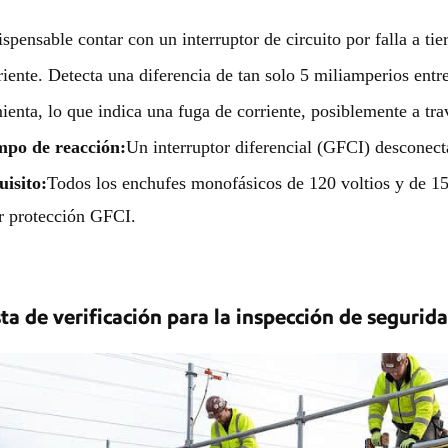
ispensable contar con un interruptor de circuito por falla a 
riente. Detecta una diferencia de tan solo 5 miliamperios entre
ienta, lo que indica una fuga de corriente, posiblemente a tra
mpo de reacción:
Un interruptor diferencial (GFCI) desconecta
isito:
Todos los enchufes monofásicos de 120 voltios y de 15
r protección GFCI.
sta de verificación para la inspección de segurid