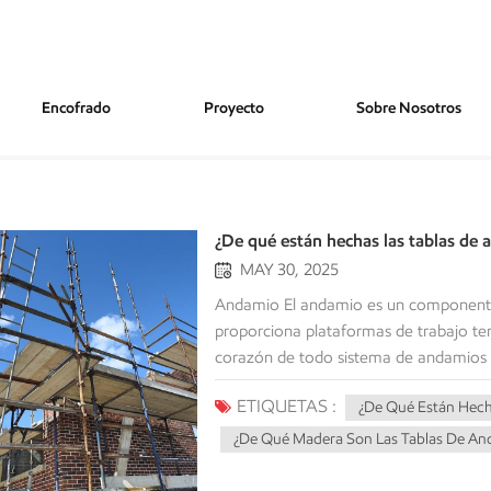
Encofrado
Proyecto
Sobre Nosotros
ndamios?
¿De qué están hechas las tablas de 
MAY 30, 2025
Andamio El andamio es un componente indispensable de la construcción moderna, ya que proporciona plataformas de trabajo temporales esenciales para personal, equipos y materiales. En el corazón de todo sistema de andamios seguro y eficiente se encuentran los tablones, los elementos horizontales que soportan la mayor parte de la carga. Si bien su función parece sencilla, la composición de estos tablones es un factor crítico que determina su resistencia, durabilidad y, sobre todo, su seguridad. Comprender de qué están hechos los tablones de andamio no es meramente una cuestión de curiosidad; es fundamental para cualquier persona involucrada en la construcción, la gestión de la seguridad o la adquisición de materiales. Esta guía exhaustiva profundiza en los diversos materiales utilizados en la fabricación de tablones para andamios, analizando sus propiedades, ventajas y limitaciones. También abordaremos las normas y regulaciones que rigen su producción, garantizando que solo se utilicen materiales adecuados para este entorno de alta exigencia. El material predominante: tablones de andamio de madera Históricamente y en la actualidad, la madera sigue siendo el material más común para los tablones de andamios debido a su excelente relación resistencia-peso, facilidad de manipulación y rentabilidad. Sin embargo, no toda la madera es igual para esta exigente aplicación. Se seleccionan tipos específicos de madera por sus propiedades mecánicas superiores y su resistencia a la degradación ambiental. 1. Madera blanca europea (abeto, pino): Características:Esta amplia categoría engloba especies como el abeto europeo (Picea abies), el abeto blanco (Abies alba) y diversas especies de pino. Estas maderas se valoran por su veta recta, su contenido relativamente bajo de nudos (cuando están clasificadas correctamente) y su buena resistencia.Ventajas:Disponibilidad y rentabilidad: Las maderas blancas europeas se cultivan ampliamente y están fácilmente disponibles, lo que contribuye a su viabilidad económica.Facilidad de uso: Son relativamente fáciles de cortar, serrar y taladrar, lo que facilita su personalización e instalación.Buena relación resistencia-peso: Esto permite un manejo sencillo a la vez que proporciona una capacidad de carga adecuada.Limitaciones:Susceptibilidad a la descomposición: Si no se trata adecuadamente, la madera blanca es vulnerable a la entrada de humedad, la descomposición por hongos y la infestación de insectos, lo que puede comprometer su integridad estructural.Variabilidad: La resistencia y la consistencia pueden variar según las condiciones de crecimiento, la calidad de la madera y la especie.Astillamiento: Las tablas sin tratar o con un mantenimiento deficiente pueden astillarse, lo que supone un peligro para los trabajadores. 2. Abeto de Douglas: Características:Especie norteamericana conocida por su excepcional resistencia, rigidez y estabilidad dimensional. Posee una veta más densa que muchas maderas blancas europeas. Ventajas:Resistencia superior: El abeto Douglas ofrece una mayor resistencia a la flexión y rigidez, lo que lo hace adecuado para aplicaciones que requieren una mayor capacidad de carga o tramos más largos.Durabilidad: Su resistencia natural a la putrefacción y al ataque de insectos es generalmente mejor que la de la madera blanca, aunque se recomienda aplicarle algún tratamiento si se expone al aire libre durante un tiempo prolongado.Estabilidad dimensional: Menos propenso a deformarse o torcerse, lo que garantiza una plataforma más consistente y fiable. Limitaciones:Coste más elevado: Suele ser más caro que las maderas blancas europeas debido a su origen geográfico específico y a sus propiedades deseables.Más pesado: Su mayor densidad se traduce en un mayor peso, lo que puede afectar a su manipulación y transporte. 3. Alerce: Características: Conífera de hoja caduca conocida por su duramen de color marrón rojizo, su buena resistencia y su durabilidad natural debido a su alto contenido de resina. Ventajas:Durabilidad natural: El alerce posee una buena resistencia natural a la putrefacción y a los insectos, lo que lo convierte en una opción viable para andamios exteriores.Aspecto atractivo: Si bien no es una preocupación primordial en el caso de los tablones de andamio, sus cualidades estéticas a veces se dest
ETIQUETAS :
¿De Qué Están Hech
¿De Qué Madera Son Las Tablas De An