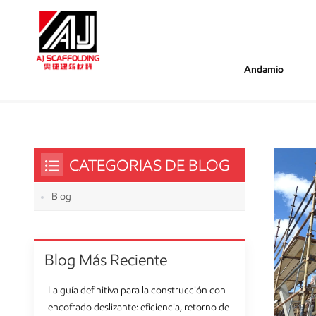
Andamio
/
/
Estás Dentro :
¿De Qué Madera Son Las Tablas De A
Hogar
CATEGORIAS DE BLOG
Blog
Blog Más Reciente
La guía definitiva para la construcción con
encofrado deslizante: eficiencia, retorno de