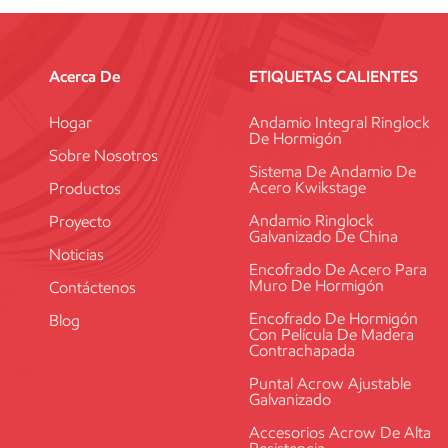
Acerca De
ETIQUETAS CALIENTES
Hogar
Andamio Integral Ringlock
De Hormigón
Sobre Nosotros
Sistema De Andamio De
Acero Kwikstage
Productos
Andamio Ringlock
Proyecto
Galvanizado De China
Noticias
Encofrado De Acero Para
Muro De Hormigón
Contáctenos
Encofrado De Hormigón
Blog
Con Película De Madera
Contrachapada
Puntal Acrow Ajustable
Galvanizado
Accesorios Acrow De Alta