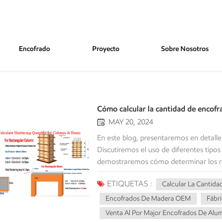
Encofrado
Proyecto
Sobre Nosotros
minio
Cómo calcular la cantidad de encofr
MAY 20, 2024
En este blog, presentaremos en detalle el método para calcular el número de encofrados. Discutiremos el uso de diferentes tipos de encofrados, los datos básicos y la preparación requerida, y demostraremos cómo determinar los requisitos de encofrados para paredes, columnas, losas, vigas y cimientos paso a paso a través de pasos de cálculo específicos. A través del análisis de casos reales y la discusión de precauciones, podrá comprender y dominar mejor el método de cálculo del número de encofrados. Conceptos básicos y terminología Antes de calcular la cantidad de Encofrado, es necesario conocer algunos conceptos y términos básicos. Estos términos le ayudarán a comprender y aplicar los métodos correctamente en todo el proceso de cálculo. A continuación se muestran algunos términos básicos y de uso común. Área Del encofrado: El área de encofrado define el área total de la superficie de encofrado que entra en contacto con el hormigón húmedo. Suele medirse en metros cuadrados (㎡). Volumen Del encofrado: El volumen de encofrado incluye el volumen de materiales de encofrado. Generalmente se mide en metros cúbicos (CUM), pero se hace referencia a él con menos frecuencia. Aunque el foco principal de la mayoría de los cálculos es el área de encofrado, puede haber algunos casos en los que el volumen de encofrado sea muy importante. Perímetro Del encofrado: El perímetro del encofrado se refiere a la longitud del perímetro exterior de la estructura encerrada por el encofrado. El perímetro del encofrado se utiliza generalmente para calcular el área de encofrado de las columnas y vigas. Altura Del encofrado: La altura del encofrado es una medida recta de la altura del encofrado desde abajo hacia arriba. La altura del encofrado se utiliza generalmente para expresar el área de encofrado de las paredes y columnas. Longitud del encofrado: La longitud del encofrado se refiere a la longitud de la dimensión horizontal o vertical del encofrado. La longitud del encofrado se utiliza generalmente para el área de encofrado de las paredes y vigas. Área de apertura: Estas son las partes de la estructura del edificio para las cuales no se requiere soporte de encofrado, como puertas, ventanas y otras aberturas. Si se calcula el área de encofrado, entonces el área de estas aberturas debe restarse del área total. Pasos de cálculo El número de encofrados se calcula de acuerdo con las obras de construcción específicas de acuerdo con la construcción específica de la pared, columna, pared, losa de piso, viga, cimientos y otras partes. Los pasos para calcular el número de Encofrados para los componentes correspondientes son los siguientes: 1. Cálculo del encofrado de paredesPaso:Paso de cálculo del encofrado de pared para determinar el tamaño de la pared: registre la altura y la longitud de la pared. Área de encofrado de pared = altura × longitud Ejemplo: si la pared tiene una altura de 3 my una longitud de 10 m, entonces el área del formulario = 3 mx 10 m = 30㎡. Resta el área del agujero: mide la altura y el ancho de la puerta, ventana u otro agujero de la pared. Área de apertura = altura de la apertura × ancho de la apertura Ejemplo: si una pared tiene un área de ventana de 2㎡, entonces el área neta del encofrado = 30㎡ -2㎡ = 28㎡.El área total del encofrado es: si hay varias paredes o hay varios agujeros en la pared, se repetirán los pasos anteriores. Sumar. 2. Cálculo del encofrado de columnasPaso:Determine el tamaño: mida la altura, el grosor y el ancho de la columna. Calcular el perímetro de la columna: Circunferencia = 2 × (ancho + espesor)P.ej. Si la columna tiene 0,5 m de espesor y 0,5 m de ancho Perímetro = 2 × (0,5 m + 0,5 m) = 2m Calcular el área del formulario para 1 sola columna: Área de la plantilla = perímetro × alturaP.ej. La altura de la columna es de 4 m, luego la columna Área de encofrado = 2 m × 4 m = 8 m² Área total de encofrado: si hay varias columnas del mismo tamaño, multiplique por el volumen de las columnas MI. gramo. Si hay 10 columnas del mismo tamaño, entonces, área total de encofrado = 8 m² × 10 = 80 m² 3. Cálculo del encofrado del pisoPaso:Se mide el área de la losa del piso: se miden el largo y el ancho de la losa. El área de encofrado del piso es: área de forma = largo × ancho.Ejemplo: La longitud de la losa del piso es de 20 m y el ancho es de 10 m. Ent
ETIQUETAS :
Calcular La Cantida
Encofrados De Madera OEM
Fábri
Venta Al Por Major Encofrados De Alu