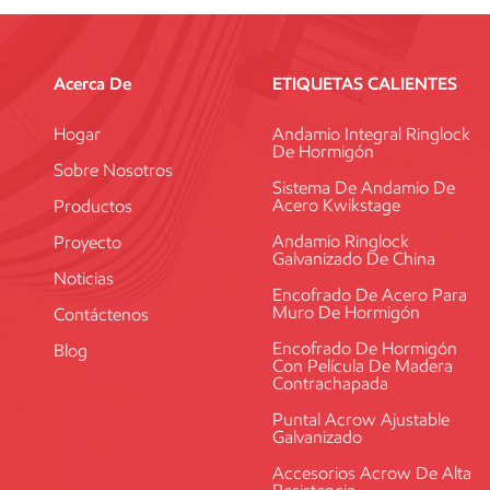
Acerca De
ETIQUETAS CALIENTES
Hogar
Andamio Integral Ringlock
De Hormigón
Sobre Nosotros
Sistema De Andamio De
Acero Kwikstage
Productos
Andamio Ringlock
Proyecto
Galvanizado De China
Noticias
Encofrado De Acero Para
Muro De Hormigón
Contáctenos
Encofrado De Hormigón
Blog
Con Película De Madera
Contrachapada
Puntal Acrow Ajustable
Galvanizado
Accesorios Acrow De Alta