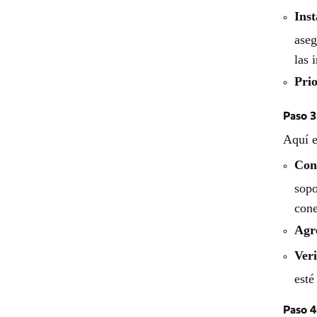
Inst
aseg
las 
Prio
Paso 3
Aquí e
Cone
sopo
cone
Agr
Veri
esté
Paso 4