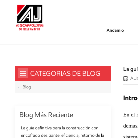
Andamio
/
/
/
Estás Dentro :
La Guía Definitiva Para El M
Hogar
Blog
La gu
CATEGORIAS DE BLOG
AUG
Blog
Intr
Blog Más Reciente
En el 
demasi
La guía definitiva para la construcción con
encofrado deslizante: eficiencia, retorno de la
sistem