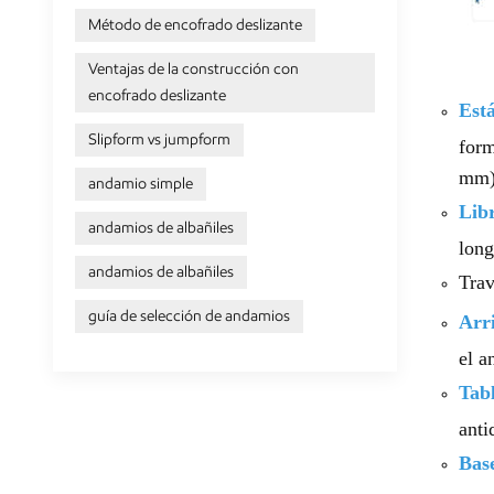
Método de encofrado deslizante
Ventajas de la construcción con
encofrado deslizante
Está
Slipform vs jumpform
form
mm).
andamio simple
Libr
andamios de albañiles
long
andamios de albañiles
Trav
guía de selección de andamios
Arr
el a
Tabl
anti
Base