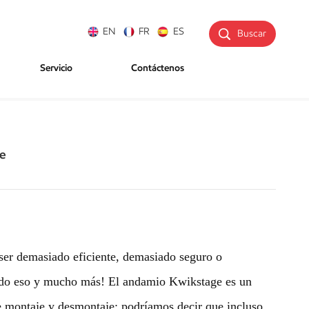
EN
FR
ES
Buscar
Servicio
Contáctenos
ge
ser demasiado eficiente, demasiado seguro o
do eso y mucho más! El andamio Kwikstage es un
e montaje y desmontaje: podríamos decir que incluso