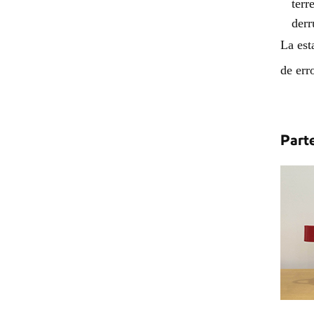
terr
derr
La est
de err
Parte