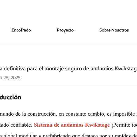
Encofrado
Proyecto
Sobre Nosotros
ontaje Seguro De Andamios Kwikstage
ía definitiva para el montaje seguro de andamios Kwiksta
 28, 2025
oducción
mundo de la construcción, en constante cambio, es imposible 
ado confiable.
Sistema de andamios Kwikstage
¡Permite to
a global modular y prefabricado que destaca por su rapidez d