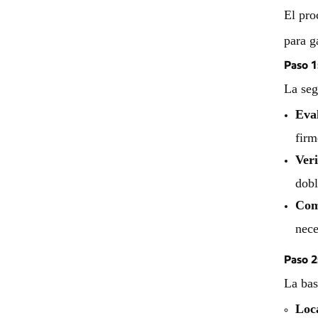
El pro
para g
Paso 1
La seg
Eval
firm
Ver
dobl
Com
nece
Paso 2
La bas
Loca