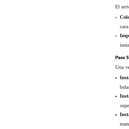
El arr
Colo
cara
Imp
inst
Paso 5
Una ve
Inst
bala
Inst
supe
Inst
mate