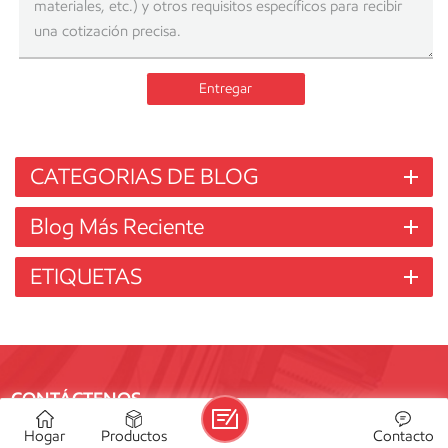
Entregar
CATEGORIAS DE BLOG
Blog Más Reciente
ETIQUETAS
CONTÁCTENOS
If you are interested in our products, please contact us, we
Hogar
Productos
Contacto