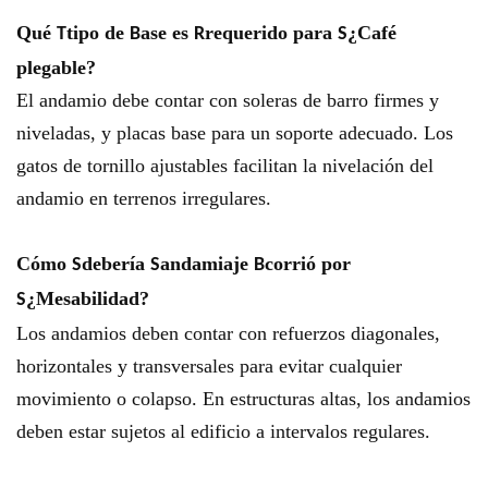
Qué
tipo de
ase es
requerido para
¿Café
T
B
R
S
plegable?
El andamio debe contar con soleras de barro firmes y
niveladas, y placas base para un soporte adecuado. Los
gatos de tornillo ajustables facilitan la nivelación del
andamio en terrenos irregulares.
Cómo
debería
andamiaje
corrió por
S
S
B
¿Mesabilidad?
S
Los andamios deben contar con refuerzos diagonales,
horizontales y transversales para evitar cualquier
movimiento o colapso. En estructuras altas, los andamios
deben estar sujetos al edificio a intervalos regulares.