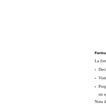
Formul
La for
Deci
Visi
Prop
un a
Nota d