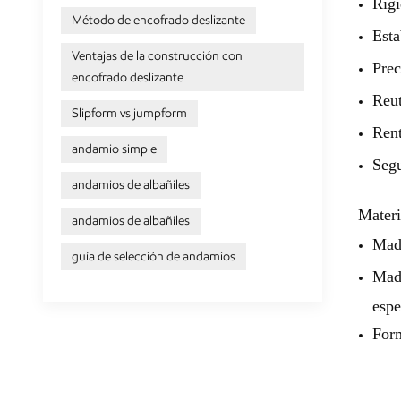
Rigi
Método de encofrado deslizante
Esta
Ventajas de la construcción con
Prec
encofrado deslizante
Reut
Slipform vs jumpform
Rent
andamio simple
Segu
andamios de albañiles
Materi
andamios de albañiles
Made
guía de selección de andamios
Made
espe
Form