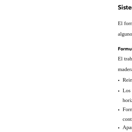
Siste
El for
alguno
Formul
El tra
madera
Rein
Los 
hori
Form
cont
Apar