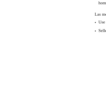
hom
Las me
Use 
Sell