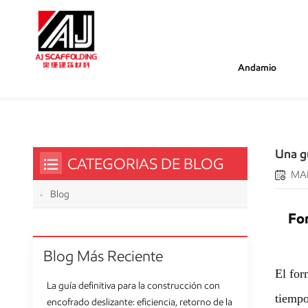
Andamio
/
/
/
Estás Dentro :
Una Guía Completa Para El Tra
Hogar
Blog
Una gu
CATEGORIAS DE BLOG
MAR
Blog
For
Blog Más Reciente
El for
La guía definitiva para la construcción con
tiempo
encofrado deslizante: eficiencia, retorno de la