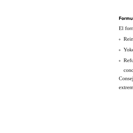
Formul
El for
Rein
Yoke
Refu
conc
Consej
extrem