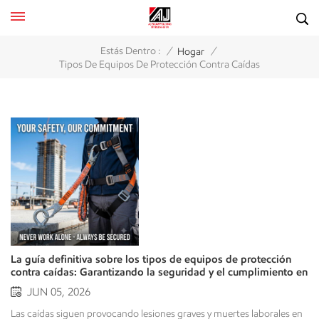
/
/
Estás Dentro :
Hogar
Tipos De Equipos De Protección Contra Caídas
La guía definitiva sobre los tipos de equipos de protección
contra caídas: Garantizando la seguridad y el cumplimiento en
el lugar de trabajo.
JUN 05, 2026
Las caídas siguen provocando lesiones graves y muertes laborales en industrias y obras de construcción de todo el mundo. Para el jefe de proyecto, el propietario de una gran flota de equipos y el responsable de seguridad, un plan eficaz de protección contra caídas va más allá del mero cumplimiento de la normativa; puede salvar vidas y prevenir pérdidas catastróficas.Para crear un entorno de trabajo sin daños, debe saber cómo utilizar el equipos de protección contra caídas Para proteger a sus empleados de caídas desde alturas. Al explicar los distintos tipos de equipos de protección contra caídas y cómo utilizarlos en aplicaciones específicas, podrá realizar una compra adecuada para sus necesidades de protección y hacer todo lo posible para proteger a sus empleados de posibles lesiones graves o la muerte por una caída desde alturas en su lugar de trabajo. 1. La jerarquía de protección contra caídas: controles personales frente a controles de ingeniería Antes de adentrarnos en el equipo específico, es fundamental comprender que la protección contra caídas se divide en dos filosofías operativas principales: protección pasiva contra caídas (controles de ingeniería) y protección activa contra caídas (sistemas personales).Una estrategia de seguridad inteligente siempre prioriza la eliminación del peligro o los controles de ingeniería colectiva antes de confiar en equipo de protección personal (EPP).Sistemas de protección pasiva contra caídasLos sistemas pasivos no requieren participación activa, ajustes ni uso por parte del trabajador una vez instalados. Actúan como una barrera física, permanente o temporal, entre el trabajador y el riesgo de caída.Sistemas de protección activa contra caídasLos sistemas activos dependen de equipos especializados que los trabajadores deben usar físicamente y conectar a un punto de anclaje. Se utilizan cuando las barreras físicas, como las barandillas, resultan poco prácticas debido a limitaciones de espacio o a la naturaleza del trabajo. 2. Tipos esenciales de equipos de protección pasiva contra caídas Cuando el objetivo es la seguridad colectiva en la obra, los sistemas pasivos son la primera línea de defensa. Protegen a todos los presentes en la cubierta simultáneamente, lo que los convierte en una opción muy rentable para proyectos de gran envergadura.Sistemas de barandillas de seguridadEl método más común de protección pasiva contra caídas es el sistema de barandillas que se puede instalar a lo largo de bordes abiertos, bordes de techos y plataformas de andamios.Un sistema de barandilla típico consta de una barandilla superior, una barandilla intermedia y un rodapié. La barandilla superior debe tener una altura mínima de 42 pulgadas. La OSHA establece los requisitos para las barandillas.Usos típicos: Bordes de tejados, pasarelas industriales y andamios. Tanto permanentes como temporales.Sistemas de redes de seguridadLas redes de seguridad son utilizadas principalmente por trabajadores que se desplazan a gran altura en zonas extensas de obras, como en la construcción de puentes o en el montaje de estructuras de acero de gran altura. Función: Una red de seguridad no está diseñada para prevenir una caída. Su función es amortiguar la caída y absorber la energía liberada para evitar lesiones graves.Mantenimiento: Las redes de seguridad se revisan periódicamente para detectar cualquier daño o suciedad en su superficie. Además, se comprueba si presentan signos de degradación por rayos UV o si tienen algún desgarro.Líneas de advertencia y zonas de controlUtilizadas principalmente en techos planos o de poca pendiente, las líneas de advertencia consisten en cuerdas, cables o cadenas señalizadas a intervalos bien visibles. Forman una barrera que se instala a una distancia específica (generalmente de al menos 1,8 metros) del borde del techo para alertar a los trabajadores de que se acercan a una zona con riesgo de caída. 3. Protección activa contra caídas: Comprensión del sistema personal de detención de caídas (PFAS, por sus siglas en inglés) Cuando no se pueden implementar sistemas pasivos, Sistema Personal de Detención de Caídas (PFAS)se vuelve obligatorio. Un PFAS no impide que un trabajador caiga por el borde; en cambio, detiene (detiene) de forma segura una caída en el aire antes de que el trabajador llegue al nivel inferior.Un PFAS eficaz se basa en la fórmula ABCD, donde cada componente debe funcionar a la perfección en conjunto.+-------------------------------------------------------------+| El ABCD de un PFAS|+--------------------------+----------------------------------+| A - Anclaje | El punto de fijación seguro|| B - Ropa Corporal | El arnés de seguridad de cuerpo completo|| C - Dispositivo de conexión | Cordones o líneas de vida autorretráctiles || D - Dispositivo de desaceleración | Amortiguadores para reducir la fuerza|+--------------------------+----------------------------------+A – Anclaje (El punto de anclaje)El punto de anclaje es la base estructural segura a la que se conecta el resto del sistema.Los sistemas de protección contra caídas deben resistir fuerzas enormes de hasta 22,2 kN por trabajador sujeto durante una caída. Por lo tanto, el diseño de ingeniería debe duplicar esta fuerza de caída para el diseño del sistema.Tipos de anclajes SRL: Anclajes permanentes (anillas en D – acero certificado) fijados a la estructura de forma permanente, y anclajes temporales/móviles (por ejemplo, abrazaderas para vigas, anclajes de techo, carros de anclaje de gran peso).B – Arnés de cuerpo completoLos sistemas de protección corporal para la detención de caídas han evolucionado con el tiempo. Actualmente, el arnés de seguridad integral es el sistema de protección corporal adecuado para este fin. Los cinturones de seguridad antiguos están estrictamente prohibidos como sistema de protección corporal para la detención de caídas, ya que pueden causar lesiones internas graves durante una caída.Los arneses de cuerpo completo están diseñados para distribuir las fuerzas de la caída que actúan sobre el usuario hacia los puntos más resistentes de su cuerpo: los muslos, la pelvis, el pecho y los hombros.Colocación de la anilla: Puntos de conexión de la anilla en D: La detención de caídas se realiza conectando el arnés de seguridad al sistema de protección contra caídas mediante la anilla en D dorsal, situada entre los omóplatos. Los puntos de conexión de la anilla en D esternal (del pecho) generalmente solo se permiten para su uso con un sistema de escalada guiada o para fines de rescate.D-C y D – Dispositivos de conexión y desaceleraciónEl conector se fija al punto de anclaje y suele estar equipado con un dispositivo de desaceleración para frenar la caída del trabajador.Cordones amortiguadores: Estos dispositivos suelen estar fabricados con correas de alta resistencia y cuentan con un núcleo en el cordón. El núcleo del cordón amortiguador se desgarra o se produce una descarga eléctrica durante una caída. Esto, a su vez, detiene la caída del trabajador al absorber la fuerza del impacto hasta un nivel seguro (aproximadamente 816 kg o menos).Líneas de vida autorretráctiles (SRL): Estas líneas de vida, comúnmente conocidas como "tipo cinturón de seguridad", se utilizan en el entorno laboral actual. La línea de vida autorretráctil se extiende automáticamente al moverse el trabajador. En caso de caída, el freno centrífugo interno se bloquea instantáneamente para detenerla. Por lo general, la distancia de caída es de tan solo unos centímetros. Por eso, las líneas de vida autorretráctiles son tan populares. Otra razón es que reducen la distancia de seguridad necesaria al usar un cordón de seguridad de 1,8 metros (6 pies). 4. Equipos de posicionamiento laboral y de prevención de caídas. No todos los sistemas activos están diseñados para atrapar a un trabajador que se cae. Otros dos sistemas críticos están diseñados para modificar el movimiento del usuario y evitar la caída por completo.Sistemas de contención de caídasUn sistema de restricción de caídas funciona como una correa para perros. Conecta al trabajador a un punto de anclaje mediante un cordón de longitud fija, demasiado corto para que pueda alcanzar el borde de un tejado o plataforma. Dado que el trabajador no puede caerse físicamente, estos sistemas no requieren amortiguadores.Sistemas de posicionamiento laboralLos equipos de posicionamiento laboral, comúnmente utilizados por escaladores de torres, trabajadores de varillas de refuerzo y arboristas, mantienen al trabajador en su lugar sobre una superficie vertical (como una pared o un poste), dejando sus manos libres para trabajar.Nota crucial:Los sistemas de posicionamiento laboral te mantienen en el aire, pero no detienen una caída. Siempre deben complementarse con un sistema personal de detención de caídas independiente.· 5. Líneas de vida horizontales y verticales Cuando los trabajadores necesitan desplazarse horizontal o verticalmente a lo largo de grandes distancias, los puntos de anclaje fijos resultan poco prácticos. Es aquí donde entran en juego los sistemas de líneas de vida.Líneas de vida horizontales (HLL):Un cable flexible o una cinta conectada entre dos anclajes en los extremos. Los trabajadores sujetan sus arneses a esta línea y pueden caminar en paralelo al borde con protección continua.Líneas de vida verticales (VLL):Una cuerda o cable que desciende verticalmente por una escalera o estructura, equipado con un dispositivo de agarre móvil. Este dispositivo sigue al trabajador suavemente en su ascenso y descenso, pero se bloquea instantáneamente en la línea vertical si detecta una caída. 6. Puntos de control de inspección, mantenimiento y cumplimiento De nada sirve tener los mejores equipos de protección contra caídas si el equipo no recibe el mantenimiento adecuado o no está correctamente clasificado. Para cumplir con las normas de seguridad internacionales como OSHA o ANSI, aplique los siguientes protocolos:Inspecciones previas al uso:Cada trabajador debe insp