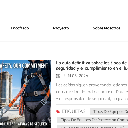
Encofrado
Proyecto
Sobre Nosotros
La guía definitiva sobre los tipos d
seguridad y el cumplimiento en el lu
JUN 05, 2026
Las caídas siguen provocando lesiones graves y muertes laborales en industrias y obras de construcción de todo el mundo. Para el jefe de proyecto, el propietario de una gran flota de equipos y el responsable de seguridad, un plan eficaz de protección contra caídas va más allá del mero cumplimiento de la normativa; puede salvar vidas y prevenir pérdidas catastróficas.Para crear un entorno de trabajo sin daños, debe saber cómo utilizar el equipos de protección contra caídas Para proteger a sus empleados de caídas desde alturas. Al explicar los distintos tipos de equipos de protección contra caídas y cómo utilizarlos en aplicaciones específicas, podrá realizar una compra adecuada para sus necesidades de protección y hacer todo lo posible para proteger a sus empleados de posibles lesiones graves o la muerte por una caída desde alturas en su lugar de trabajo. 1. La jerarquía de protección contra caídas: controles personales frente a controles de ingeniería Antes de adentrarnos en el equipo específico, es fundamental comprender que la protección contra caídas se divide en dos filosofías operativas principales: protección pasiva contra caídas (controles de ingeniería) y protección activa contra caídas (sistemas personales).Una estrategia de seguridad inteligente siempre prioriza la eliminación del peligro o los controles de ingeniería colectiva antes de confiar en equipo de protección personal (EPP).Sistemas de protección pasiva contra caídasLos sistemas pasivos no requieren participación activa, ajustes ni uso por parte del trabajador una vez instalados. Actúan como una barrera física, permanente o temporal, entre el trabajador y el riesgo de caída.Sistemas de protección activa contra caídasLos sistemas activos dependen de equipos especializados que los trabajadores deben usar físicamente y conectar a un punto de anclaje. Se utilizan cuando las barreras físicas, como las barandillas, resultan poco prácticas debido a limitaciones de espacio o a la naturaleza del trabajo. 2. Tipos esenciales de equipos de protección pasiva contra caídas Cuando el objetivo es la seguridad colectiva en la obra, los sistemas pasivos son la primera línea de defensa. Protegen a todos los presentes en la cubierta simultáneamente, lo que los convierte en una opción muy rentable para proyectos de gran envergadura.Sistemas de barandillas de seguridadEl método más común de protección pasiva contra caídas es el sistema de barandillas que se puede instalar a lo largo de bordes abiertos, bordes de techos y plataformas de andamios.Un sistema de barandilla típico consta de una barandilla superior, una barandilla intermedia y un rodapié. La barandilla superior debe tener una altura mínima de 42 pulgadas. La OSHA establece los requisitos para las barandillas.Usos típicos: Bordes de tejados, pasarelas industriales y andamios. Tanto permanentes como temporales.Sistemas de redes de seguridadLas redes de seguridad son utilizadas principalmente por trabajadores que se desplazan a gran altura en zonas extensas de obras, como en la construcción de puentes o en el montaje de estructuras de acero de gran altura. Función: Una red de seguridad no está diseñada para prevenir una caída. Su función es amortiguar la caída y absorber la energía liberada para evitar lesiones graves.Mantenimiento: Las redes de seguridad se revisan periódicamente para detectar cualquier daño o suciedad en su superficie. Además, se comprueba si presentan signos de degradación por rayos UV o si tienen algún desgarro.Líneas de advertencia y zonas de controlUtilizadas principalmente en techos planos o de poca pendiente, las líneas de advertencia consisten en cuerdas, cables o cadenas señalizadas a intervalos bien visibles. Forman una barrera que se instala a una distancia específica (generalmente de al menos 1,8 metros) del borde del techo para alertar a los trabajadores de que se acercan a una zona con riesgo de caída. 3. Protección activa contra caídas: Comprensión del sistema personal de detención de caídas (PFAS, por sus siglas en inglés) Cuando no se pueden implementar sistemas pasivos, Sistema Personal de Detención de Caídas (PFAS)se vuelve obligatorio. Un PFAS no impide que un trabajador caiga por el borde; en cambio, detiene (detiene) de forma segura una caída en el aire antes de que el trabajador llegue al nivel inferior.Un PFAS eficaz se basa e
ETIQUETAS :
Tipos De Equipos D
Tipos De Equipos De Protección Contr