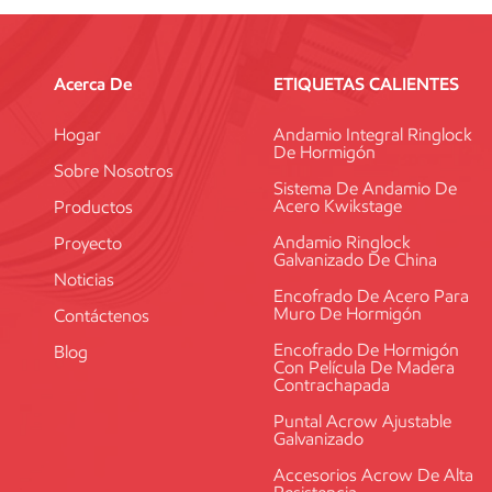
Acerca De
ETIQUETAS CALIENTES
Hogar
Andamio Integral Ringlock
De Hormigón
Sobre Nosotros
Sistema De Andamio De
Acero Kwikstage
Productos
Andamio Ringlock
Proyecto
Galvanizado De China
Noticias
Encofrado De Acero Para
Muro De Hormigón
Contáctenos
Encofrado De Hormigón
Blog
Con Película De Madera
Contrachapada
Puntal Acrow Ajustable
Galvanizado
Accesorios Acrow De Alta