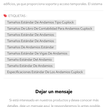
edificios, ya que proporciona soporte y acceso temporales. El sistema
de andamiaje Cuplock es robusto, adaptable y soporta grandes
cargas. El uso de medidas dimensionales estandarizadas garantiza
ETIQUETAS :
una instalación rápida y estable. A continuación, analizaremos las
Tamaños Estándar De Andamios Tipo Cuplock
medidas dimensionales estándar para el andamiaje Cuplock,
Tamaños De Libro De Contabilidad Para Andamios Cuplock
incluyendo montantes verticales, largueros, travesaños y otros
Tamaños Estándar De Andamios
elementos clave. Esto le ayudará a determinar el sistema más
Tamaños Estándar De Andamios
adecuado para su proyecto de construcción. ¿Qué es un andamio
Tamaños De Andamios Estándar
Cuplock? Andamios con sistema de bloqueo de copa Es un sistema
Tamaños Estándar De Vigas De Andamios
de andamios modulares que se caracteriza por su rapidez, resistencia
Tamaño Estándar Del Andamio
y adaptabilidad en aplicaciones de construcción. Este tipo de
Tamaño Estándar De Andamios
andamio se utiliza frecuentemente en diversas estructuras de
Especificaciones Estándar De Los Andamios Cuplock
soporte, plataformas de acceso y para sostener edificios de gran
altura, puentes e instalaciones industriales. Características del
andamio Cup-lock Método de conexión único tipo vaso con cierre:
Las vigas horizontales (rieles) se conectan a las columnas verticales
Dejar un mensaje
(pilares) mediante copas y cuñas giratorias (o cuchillas). Las copas se
Si está interesado en nuestros productos y desea conocer más
sueldan a intervalos estándar (normalmente 500 mm o 600 mm), y la
detalles, deje un mensaje aquí, le responderemos lo antes posible.