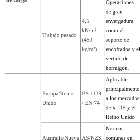
de carga
Operaciones
de gran
4,5
envergadura
kN/m²
como el
Trabajo pesado
(450
soporte de
kg/m²)
encofrados y e
vertido de
hormigón.
Aplicable
principalmente
Europa/Reino
BS 1139
a los mercados
Unido
/ EN 74
de la UE y el
Reino Unido
Normas
Australia/Nueva
AS/NZS
comunes en