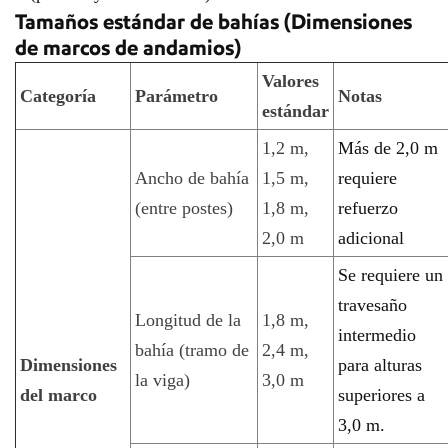
Tamaños estándar de bahías (Dimensiones
de marcos de andamios)
Valores
Categoría
Parámetro
Notas
estándar
1,2 m,
Más de 2,0 m
Ancho de bahía
1,5 m,
requiere
(entre postes)
1,8 m,
refuerzo
2,0 m
adicional
Se requiere un
travesaño
Longitud de la
1,8 m,
intermedio
bahía (tramo de
2,4 m,
Dimensiones
para alturas
la viga)
3,0 m
del marco
superiores a
3,0 m.