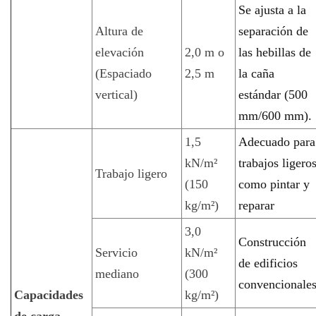
Se ajusta a la
Altura de
separación de
elevación
2,0 m o
las hebillas de
(Espaciado
2,5 m
la caña
vertical)
estándar (500
mm/600 mm).
1,5
Adecuado para
kN/m²
trabajos ligero
Trabajo ligero
(150
como pintar y
kg/m²)
reparar
3,0
Construcción
Servicio
kN/m²
de edificios
mediano
(300
convencionale
Capacidades
kg/m²)