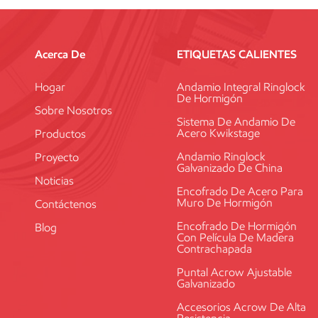
Acerca De
ETIQUETAS CALIENTES
Hogar
Andamio Integral Ringlock
De Hormigón
Sobre Nosotros
Sistema De Andamio De
Acero Kwikstage
Productos
Andamio Ringlock
Proyecto
Galvanizado De China
Noticias
Encofrado De Acero Para
Muro De Hormigón
Contáctenos
Encofrado De Hormigón
Blog
Con Película De Madera
Contrachapada
Puntal Acrow Ajustable
Galvanizado
Accesorios Acrow De Alta