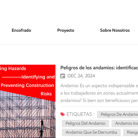
Encofrado
Proyecto
Sobre Nosotros
Peligros de los andamios: identifica
DEC 24, 2024
Andamio Es un aspecto indispensable en muchas obras de construcción, ya que proporciona acceso a los trabajadores en zonas actualmente inaccesibles. Dicho esto, ¿por qué son peligrosos los andamios? Si bien son beneficiosos para la seguridad y la eficiencia en la obra, pueden representar riesgos potenciales para los trabajadores si se usan o mantienen de forma inadecuada. Conscientes de los peligros que rodean el entorno de la construcción, las precauciones pueden reducir considerablemente el riesgo de accidentes y lesiones. Las caídas desde altura constituyen la gran mayoría de los accidentes en andamios Las caídas son la principal causa de muerte en las obras de construcción. Los andamios son una fuente principal de este riesgo. Estas caídas pueden ocurrir debido a:Barandillas faltantes o inadecuadas: la barandilla superior, la barandilla intermedia y los rodapiés son fundamentales para evitar que los trabajadores se caigan de la plataforma.Falta de sistemas personales de detención de caídas: Cuando las plataformas no están completamente entabladas o no es posible utilizar barandillas, los trabajadores deben utilizar sistemas personales de detención de caídas (PFAS).Plataformas inestables o incompletas: los espacios entre los tablones, las plataformas sobrecargadas o los tablones que se mueven pueden provocar tropiezos y caídas. Medidas preventivas:Asegúrese de que las barandillas, los pasamanos intermedios y los protectores estén siempre colocados y de que exista un sistema de protección contra caídas.Asegúrese de que el andamio esté apoyado sobre una superficie sólida y plana. Utilice placas base o durmientes para asegurarlo adecuadamente en caso necesario.Los trabajadores reciben capacitación en el uso de andamios y medidas de protección contra caídas, además de inspecciones y supervisión de seguridad adecuadas y regulares. Peligro de falla estructural: Colapso del andamio Un colapso total o parcial de un andamio es una pesadilla. Puede deberse a:Montaje o desmontaje inadecuado: No seguir las instrucciones del fabricante o los planos de diseño específicos del proyecto puede comprometer la estabilidad del andamio.Cimentación inadecuada: El andamio debe instalarse sobre una base estable y nivelada. Un terreno blando, escombros o la falta de placas base pueden provocar un derrumbe.Sobrecarga: Exceder la carga máxima prevista puede generar una tensión inmensa en la estructura, provocando que se deforme o falle.Daños a los componentes: Los marcos, amarres o soportes dañados pueden debilitar todo el sistema. Medidas preventivas:Siga las especificaciones del fabricante y obedezca todas las reglas y regulaciones relativas al montaje del andamio.Revise el andamio antes de cada turno y retire las piezas rotas o desgastadas. Preste especial atención a las conexiones, juntas y soportes.Evite sobrecargar el andamio. La capacidad de carga del andamio debe estar marcada y ser respetada de forma visible. Caída de objetos: peligros derivados de herramientas y materiales No asegurar las herramientas, los materiales o los escombros, o tener un andamio inconsistente con elementos innecesarios, expone a quienes están abajo al riesgo de lesiones por la caída de materiales del andamio sobre ellos. Medidas preventivas:Las herramientas, equipos y materiales deben permanecer seguros en todo momento cuando no estén en uso.Se deben usar amarres o eslingas para herramientas para evitar la caída de equipos. Se pueden instalar redes para escombros o plataformas de captura debajo del andamio para capturar cualquier objeto que caiga.El EPP para los trabajadores de tierra incluirá cascos de seguridad. Uso inadecuado de andamios: falta de formación y concienciación Los trabajadores no calificados y sin educación con poca o ninguna capacitación en andamios dan el siguiente paso y hacen un mal uso de los andamios en el sitio, creando todo tipo de situaciones inse
ETIQUETAS :
Peligros De Andami
Peligros Del Andamio
Andamio In
Andamio Que Se Derrumba
Riesg