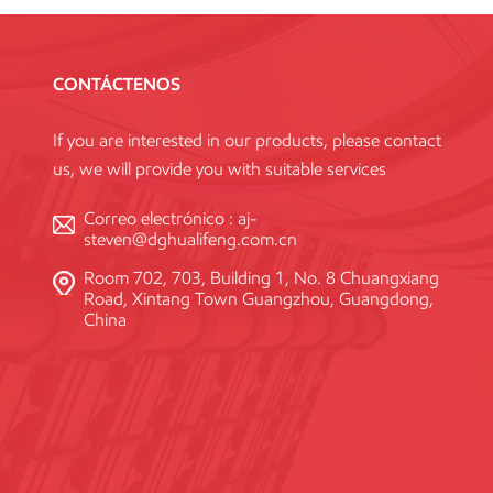
pueden ut
ajustable
adecuadas
CONTÁCTENOS
andamios
important
If you are interested in our products, please contact
personas
us, we will provide you with suitable services
Correo electrónico :
aj-
steven@dghualifeng.com.cn
Room 702, 703, Building 1, No. 8 Chuangxiang
Road, Xintang Town Guangzhou, Guangdong,
China