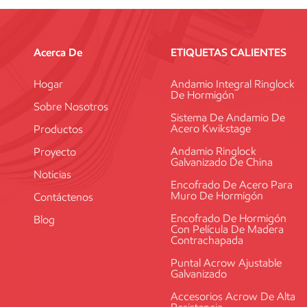
ilizar andamios en superficies irregulares? Los andamios se pueden ada
s, gatos niveladores o componentes especializados diseñados para ta
 y evaluaciones de ingeniería para garantizar la estabilidad y la seg
Acerca De
ETIQUETAS CALIENTES
? Los andamios deben inspeccionarse periódicamente, siguiendo un 
e, como condiciones climáticas severas o modificaciones a la estruct
Hogar
Andamio Integral Ringlock
De Hormigón
 competentes y con conocimientos sobre la seguridad de los andamio
Sobre Nosotros
Sistema De Andamio De
Acero Kwikstage
Productos
Andamio Ringlock
Proyecto
Galvanizado De China
Noticias
Encofrado De Acero Para
Muro De Hormigón
Contáctenos
Encofrado De Hormigón
Blog
Con Película De Madera
Contrachapada
Puntal Acrow Ajustable
Galvanizado
Accesorios Acrow De Alta