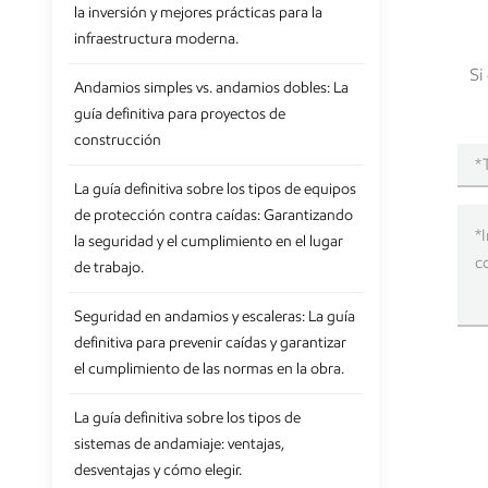
la inversión y mejores prácticas para la
erigidos 
infraestructura moderna.
adversas 
Si
Capacidad
Andamios simples vs. andamios dobles: La
evaluar 
guía definitiva para proyectos de
soportar 
construcción
directame
la plataf
La guía definitiva sobre los tipos de equipos
seguridad
de protección contra caídas: Garantizando
andamios.
la seguridad y el cumplimiento en el lugar
Administ
de trabajo.
integrale
diseñados
Seguridad en andamios y escaleras: La guía
andamios,
definitiva para prevenir caídas y garantizar
tienen su
el cumplimiento de las normas en la obra.
organismo
uniformid
La guía definitiva sobre los tipos de
reglament
sistemas de andamiaje: ventajas,
como la 
desventajas y cómo elegir.