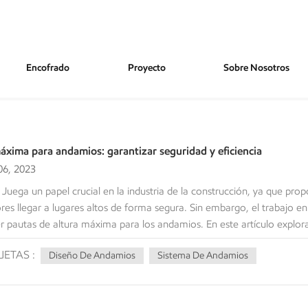
Encofrado
Proyecto
Sobre Nosotros
áxima para andamios: garantizar seguridad y eficiencia
6, 2023
uega un papel crucial en la industria de la construcción, ya que pro
res llegar a lugares altos de forma segura. Sin embargo, el trabajo en
r pautas de altura máxima para los andamios. En este artículo explora
xima de los andamios y profundizaremos en la importancia de garantiz
UETAS :
Diseño De Andamios
Sistema De Andamios
ción. Factores que afectan la altura máxima de los andamios Condi
da del estado del terreno donde se erige. El suelo blando o irregula
 necesario considerar el tipo de suelo, la compactación y la capacida
 importante para la estabilidad de los andamios. La fuerza del viento 