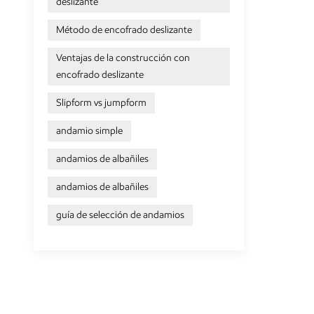
deslizante
también d
lograr es
Método de encofrado deslizante
y la acce
Ventajas de la construcción con
trabajado
encofrado deslizante
deben ten
dentro de
Slipform vs jumpform
trata de 
andamios 
andamio simple
trabajo. 
andamios de albañiles
condicion
las mejor
andamios de albañiles
andamio t
todos es
guía de selección de andamios
guía para
pueden c
andamios
También p
diferente
carga y u