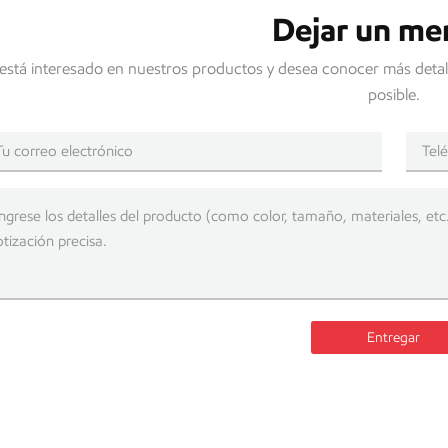
Dejar un me
en áreas propensas a vientos fuertes deben tener consideraciones de d
como lluvia, nieve o hielo pueden afectar el rendimiento del andamio
 está interesado en nuestros productos y desea conocer más detal
 de carga de peso Los andamios deben soportar el peso de los trabaj
minuciosamente la capacidad de carga del sistema de andamio, inclui
posible.
las cargas previstas a diferentes alturas. Estabilidad de la plataforma
nte en la seguridad de los trabajadores. A medida que aumenta la al
orma y mantener la estabilidad, reduciendo el riesgo de accidentes 
 en las obras de construcción, varios organismos reguladores y organi
 El cumplimiento de estas regulaciones es vital para proteger a los
ración de Salud y Seguridad Ocupacional (OSHA) OSHA, una autoridad 
s para la seguridad de los andamios. OSHA establece que los andamio
 por un ingeniero profesional registrado. Estas pautas especifican los r
 incluidos los límites de altura máxima basados en factores y condi
s propias regulaciones nacionales que rigen los andamios. Estas regu
Entregar
s internacionales como la Organización Internacional de Normalizaci
ad en las prácticas de seguridad a través de las fronteras. Mejores pr
arios, las mejores prácticas de la industria contribuyen a establecer
Asociación de la Industria de Andamios y Accesos (SAIA) brindan pau