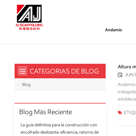
Andamio
/
/
Estás Dentro :
Diseño De Andamios
Hogar
Altura m
CATEGORIAS DE BLOG
JUN 0
Andamio J
Blog
trabajado
establece
altura má
Blog Más Reciente
ETIQ
construc
gran medi
La guía definitiva para la construcción con
lo que es
encofrado deslizante: eficiencia, retorno de
un riesgo