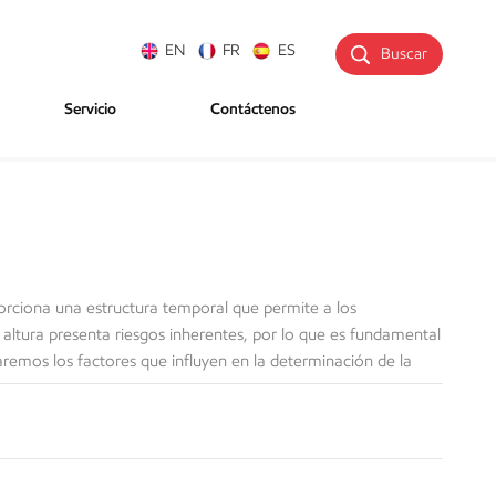
EN
FR
ES
Buscar
Servicio
Contáctenos
porciona una estructura temporal que permite a los
 altura presenta riesgos inherentes, por lo que es fundamental
remos los factores que influyen en la determinación de la
ar tanto la seguridad como la eficiencia en los proyectos de
ciones del suelo La estabilidad de un andamio depende en
r puede comprometer la integridad estructural del andamio, por
d de carga. Condiciones climáticas Los fuertes vientos suponen
aumenta con la altura, lo que significa que los andamios