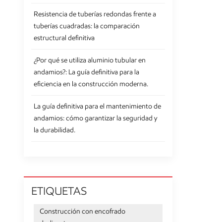
investig
Resistencia de tuberías redondas frente a
varios fa
tuberías cuadradas: la comparación
Cálculos 
estructural definitiva
equipo, 
la distri
¿Por qué se utiliza aluminio tubular en
profesion
andamios?: La guía definitiva para la
conexione
eficiencia en la construcción moderna.
Análisis 
estructur
La guía definitiva para el mantenimiento de
dinámica
andamios: cómo garantizar la seguridad y
andamios 
la durabilidad.
Medidas d
seguridad
accidente
las plata
de trabaj
ETIQUETAS
mantenimi
confiable
Construcción con encofrado
comprome