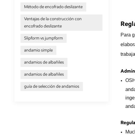
Método de encofrado deslizante
Ventajas de la construcción con
Regl
encofrado deslizante
Para g
Slipform vs jumpform
elabor
andamio simple
trabaj
andamios de albañiles
Admini
andamios de albañiles
OSHA
guía de selección de andamios
anda
inge
anda
Regula
Much