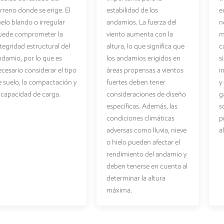
rreno donde se erige. El
estabilidad de los
e
elo blando o irregular
andamios. La fuerza del
n
uede comprometer la
viento aumenta con la
m
tegridad estructural del
altura, lo que significa que
c
ndamio, por lo que es
los andamios erigidos en
s
cesario considerar el tipo
áreas propensas a vientos
i
e suelo, la compactación y
fuertes deben tener
y
a capacidad de carga.
consideraciones de diseño
g
específicas. Además, las
s
condiciones climáticas
p
adversas como lluvia, nieve
a
o hielo pueden afectar el
rendimiento del andamio y
deben tenerse en cuenta al
determinar la altura
máxima.