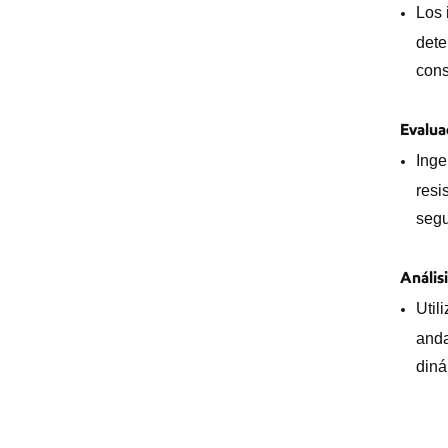
Los 
dete
cons
Evalua
Inge
resi
segu
Análisi
Util
anda
diná