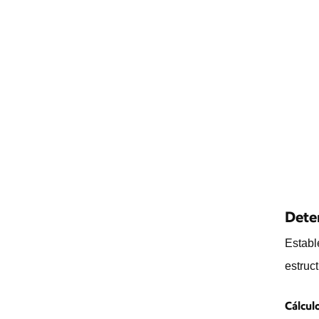
Dete
Establ
estruc
Cálcul