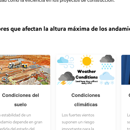
dad como la eficiencia en los proyectos de construcción.
ores que afectan la altura máxima de los andami
Condiciones del
Condiciones
suelo
climáticas
 estabilidad de un
Los fuertes vientos
L
ndamio depende en gran
suponen un riesgo
s
edida del estado del
importante para la
t