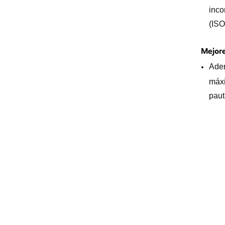
inco
(ISO
Mejore
Adem
máxi
paut