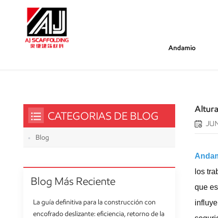
Andamio
/
/
/
Estás Dentro :
Altura Máxima Para Andamios: 
Hogar
Blog
Altura
CATEGORIAS DE BLOG
JUN
Blog
Anda
los tr
Blog Más Reciente
que es
La guía definitiva para la construcción con
influy
encofrado deslizante: eficiencia, retorno de la