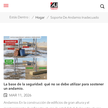
/
/
Estás Dentro :
Hogar
Soporte De Andamio Inadecuado
La base de la seguridad: qué no se debe utilizar para sostener
un andamio.
MAR 11, 2026
Andamios En la construcción de edificios de gran altura y el mantenimiento de infraestructuras, la estabilidad de las estructuras depende directamente de sus cimientos. Si bien los profesionales de la seguridad suelen centrarse en las barandillas, los tablones y los apuntalamientos de los niveles superiores de un andamio, la base suele ser el punto débil. Un pequeño desplazamiento inicial en la base del andamio puede traducirse en una inclinación significativa en la parte superior, lo que podría provocar fallos catastróficos y estructuras inestables en la obra.Intuitivamente, la necesidad de un soporte para andamios parece obvia; sin embargo, no se basa en el sentido común, sino en el estricto cumplimiento de los principios de diseño de ingeniería. Esta ficha informativa aborda algunos de los materiales inadecuados más comunes que se utilizan para intentar soportar un andamio y examina sus propiedades físicas y las razones de su inadecuación. La física del soporte de andamios La razón por la que ciertos materiales están prohibidos en un andamio está directamente relacionada con la distribución de la carga. Como todos sabemos, un andamio completamente cargado es un objeto muy pesado, y debemos recordar cómo se transmite ese peso a través del sistema. Un andamio completamente cargado ejerce una enorme cantidad de peso directamente sobre el suelo a través de sus elementos verticales. Este es un ejemplo de carga puntual.Una carga puntual generada por una pata de andamio apoyada sobre una superficie blanda es motivo de gran preocupación. Esto se debe a que la presión es igual a la fuerza dividida por el área. Por lo tanto, una carga puntual es una fuerza concentrada. Si la superficie de apoyo es blanda o débil, esta fuerza puede ser insuficiente para hacer algo más que penetrar la superficie o, posiblemente, aplastar cualquier material que encuentre en su camino hacia el suelo firme. En cualquier caso, esto no es ideal para la estabilidad del andamio. En un buen andamio, la carga puntual generada por una pata de andamio al apoyarse sobre terreno blando se eliminaría, o se reduciría al mínimo, mediante un separador, para distribuir la carga sobre un área más amplia y así asegurar que el suelo pueda soportarla.El material del soporte debe ser capaz de soportar la fricción generada, sin ceder, romperse ni deslizarse. La lista de los prohibidos El error más común que observamos es cuando un contratista utiliza materiales de la obra para nivelar su andamio. Los siguientes elementos no están diseñados para la construcción pesada.1. Ladrillos, bloques de hormigón y unidades de mamposteríaFragilidad y agrietamiento:Los ladrillos y bloques de hormigón están diseñados para soportar peso cuando forman parte de un sistema de muro completo, donde las cargas se distribuyen uniformemente. Sin embargo, cuando se utilizan como soporte independiente para una pata de andamio, están sujetos a una carga puntual. Esta presión concentrada puede provocar que el ladrillo se agriete o se rompa instantáneamente sin previo aviso.Inestabilidad del apilamiento:Apilar varios ladrillos crea múltiples puntos débiles. Si un ladrillo de la pila se desplaza o se rompe, toda la pata se desploma, provocando un cambio repentino y violento en el centro de gravedad del andamio.Fallo del núcleo hueco: Los bloques de hormigón suelen ser huecos. Colocar una placa metálica de alta resistencia sobre un núcleo hueco puede provocar que las delgadas paredes de hormigón del bloque se derrumben hacia adentro.2. Cubos de cinco galones y recipientes de plásticoUtilizar un cubo de plástico o un bidón de metal como calza o extensor de altura es un acto de pereza tremendamente ignorante que demuestra un desprecio total por los principios de la ciencia de los materiales.Degradación del material:La mayoría de los cubos industriales están fabricados con polietileno de alta densidad (HDPE). Si bien son resistentes para transportar líquidos, no están estabilizados contra los rayos UV para soportar cargas estructurales a largo plazo y pueden volverse quebradizos con la exposición al sol.Colapso por compresión:Un cubo no tiene refuerzos internos. Bajo el peso de un andamio, las paredes del contenedor se deformarán o se "acordeón", lo que provocará el colapso total de ese punto de apoyo.Falta de fricción: Los contenedores de plástico y metal tienen bajos coeficientes de fricción. Sobre una superficie de hormigón o pavimentada, estos soportes pueden deslizarse fácilmente si el andamio está sometido a cargas de viento o movimientos laterales provocados por el personal.3. Madera de desecho y paletas de envíoSi bien la madera es un componente estándar en los andamios (en forma de largueros de barro), la madera de desecho es inherentemente poco fiable.Defectos internos:La madera de desecho suele contener nudos, grietas o podredumbre que no son visibles a simple vista. Bajo carga, estos defectos se convierten en puntos de concentración de tensión donde la madera se partirá.Vulnerabilidad de los palés:Los palés de envío están diseñados para cargas distribuidas (como una caja colocada encima), no para el peso concentrado de una pata de andamio. La placa base de un andamio puede perforar fácilmente las finas lamas de un palé, provocando que el andamio caiga varios centímetros al instante.Compresión de madera blanda: Muchos de los trozos de madera de desecho están hechos de madera blanda de baja calidad que puede comprimirse significativamente al mojarse, lo que da como resultado una plataforma desnivelada e inestable.4. Suelo congelado y terreno sin prepararEn ocasiones, el "material" que provoca la falla es el propio terreno.El peligro del deshielo:En climas fríos, el suelo congelado por la mañana puede sentirse como hormigón. Sin embargo, a medida que la temperatura sube durante el día, la capa superior se convierte en barro blando. Un andamio erigido sobre suelo congelado comenzará a inclinarse a medida que avanza el día y el soporte se asienta en el suelo descongelado.Relleno sin compactar: Los andamios nunca deben colocarse sobre tierra de relleno que no haya sido compactada mecánicamente. El peso de la estructura provocará que el suelo se asiente, lo que dará lugar a un asentamiento diferencial, donde un lado del andamio se hunde más rápido que el otro. Estándares de la industria El uso de materiales comunes en una obra puede generar numerosos riesgos. Deben cumplirse todas las normativas relativas a las normas internacionales de construcción (como OSHA 1926.451 o EN 12811-1).El papel de la placa baseTodas las patas de andamio deben contar con una placa base metálica del tamaño adecuado para soportar la carga total del poste vertical. Es un requisito casi universal en todos los códigos de seguridad que un andamio no se monte sin una placa base. El tubo hueco de la pata del andamio actúa como un cortador de galletas y tiende a cortar la madera o a hundirse en la tierra.La necesidad de los diques de lodoUn umbral de lodo es una viga de madera pesada (de al menos 2 pulgadas de espesor y 10 pulgadas de ancho) colocada debajo de la placa base.Distribución de carga:El umbral de lodo absorbe la presión de la placa base y la distribuye sobre una superficie mayor del terreno.Estabilidad:Sobre tierra o asfalto, los umbrales de lodo impiden que las placas base metálicas se "desplacen" o se muevan.Requisito: Los diques de contención deben ser continuos y estar nivelados. Deben tener la longitud suficiente para soportar al menos dos patas de andamio, de modo que la estructura se mueva (si es que se mueve) como una sola unidad, en lugar de que las patas individuales se hundan de forma independiente.Gatos de tornillo ajustablesNo se pueden usar ladrillos, restos de madera, etc., para nivelar un andamio en una pendiente. Para ello, deben utilizarse gatos de tornillo ajustables. Un gato de tornillo ajustable permite realizar ajustes de altura graduales en el andamio, a la vez que proporciona una rosca completa en la estructura. Las cargas sobre los gatos deben apoyarse y mantenerse directamente sobre la base y en posición vertical. Factores ambientales y evaluación del sitio Más allá de los materiales físicos, el entorno también influye en la estabilidad.Gestión del agua:El agua estancada cerca de la base de un andamio puede erosionar el suelo bajo los diques de contención. Es fundamental garantizar un drenaje adecuado del terreno para evitar que los cimientos sean arrastrados por la lluvia.Servicios públicos subterráneos:No se deben instalar andamios sobre puntos débiles como tapas de alcantarilla, fosas sépticas o cámaras subterráneas sin refuerzo. El peso del andamio puede provocar el derrumbe de estas estructuras.Protección contra impactos: En zonas de mucho tránsito, los soportes de la base deben estar protegidos contra impactos accidentales de vehículos o maquinaria pesada, que podrían desplazar incluso una base correctamente apoyada. Lista de verificación de cumplimiento para soporte estructural Para garantizar la máxima calidad del trabajo, es necesario comprobar los siguientes elementos antes de comenzar cualquier labor en la base del andamio:Tipo de base:¿La superficie es capaz de soportar la carga prevista sin asentamiento? (Verifique la compactación del suelo).Placas base:¿Todos los soportes verticales están equipados con placas base metálicas homologadas de fábrica?Umbrales de lodo:¿Se utilizan umbrales de lodo de tamaño adecuado (por ejemplo, 2" x 10") en todas las superficies que no sean de hormigón o roca sólida?Arrasamiento:¿Se utilizan gatos de tornillo ajustables para nivelar en lugar de calzas improvisadas?Plomería:¿El andamio está vertical dentro de la tolerancia permitida (generalmente una relación de 1:360)?Obstáculos: ¿Se está utilizando algún material prohibido (ladrillos, bloques, palés) en algún punto de los cimientos? Conclusión En general, la estabilidad de los andamios es un requisito fundamental en la construcción. El uso de materiales inadecuados, como