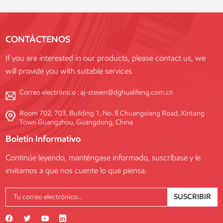
instalaciones y combina una
durabilidad excepcional, el
cumplimiento de las normas
CONTÁCTENOS
internacionales de seguridad y
una personalización flexible
If you are interested in our products, please contact us, we
para satisfacer las diversas
will provide you with suitable services
necesidades de cada proyecto.
Correo electrónico :
aj-steven@dghualifeng.com.cn
Room 702, 703, Building 1, No. 8 Chuangxiang Road, Xintang
Town Guangzhou, Guangdong, China
Boletin Informativo
Continúe leyendo, manténgase informado, suscríbase y le
invitamos a que nos cuente lo que piensa.
SUSCRIBIR