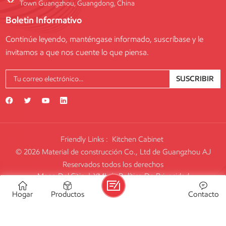
Town Guangzhou, Guangdong, China
Boletin Informativo
Continúe leyendo, manténgase informado, suscríbase y le
invitamos a que nos cuente lo que piensa.
SUSCRIBIR
Friendly Links :
Kitchen Cabinet
© 2026 Material de construcción Co., Ltd de Guangzhou AJ
Reservados todos los derechos
Mapa Del Sitio
|
XML
|
Política De Privacidad
IPv6 RED SOPORTADA
Hogar
Productos
Contacto