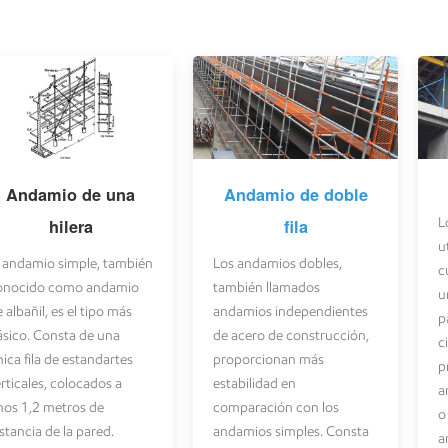
Andamio de una
Andamio de doble
L
hilera
fila
u
l andamio simple, también
Los andamios dobles,
c
onocido como andamio
también llamados
u
 albañil, es el tipo más
andamios independientes
p
ásico. Consta de una
de acero de construcción,
c
ica fila de estandartes
proporcionan más
p
rticales, colocados a
estabilidad en
a
nos 1,2 metros de
comparación con los
o
stancia de la pared.
andamios simples. Consta
a