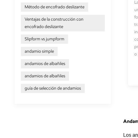
L
Método de encofrado deslizante
u
f
Ventajas de la construcción con
t
encofrado deslizante
in
Slipform vs jumpform
c
p
andamio simple
o 
andamios de albañiles
andamios de albañiles
guía de selección de andamios
Andami
Los an