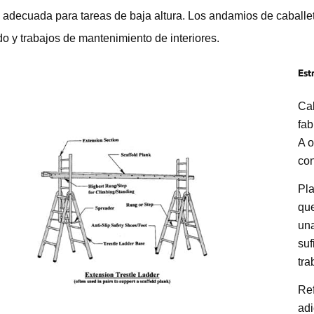
il adecuada para tareas de baja altura. Los andamios de caball
do y trabajos de mantenimiento de interiores.
Est
Cab
fab
A o
con
Pla
que
una
suf
tra
Ref
adi