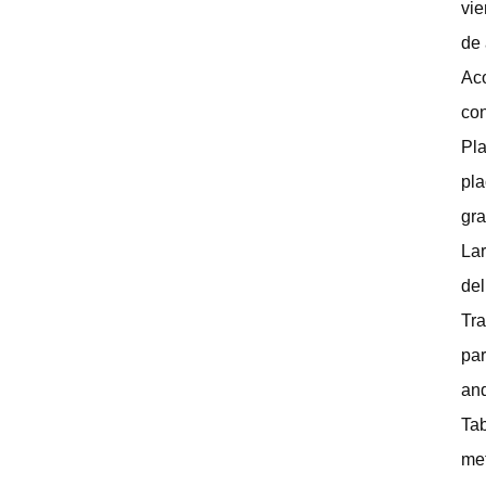
vie
de
Aco
con
Pla
pla
gra
Lar
del
Tra
par
an
Tab
met