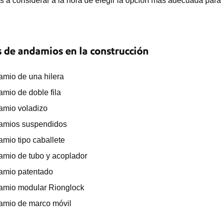
es a considerar a la hora de elegir la opción más adecuada para
s de andamios en la construcción
mio de una hilera
mio de doble fila
mio voladizo
amios suspendidos
mio tipo caballete
mio de tubo y acoplador
amio patentado
amio modular Rionglock
mio de marco móvil