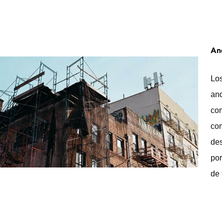
An
Los
and
com
com
de
por
de 