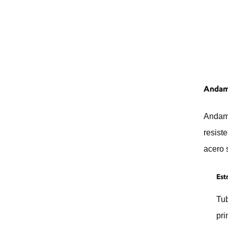
Andami
Andami
resist
acero 
Est
Tub
pri