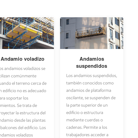
Andamio voladizo
Andamios
suspendidos
os andamios voladizos se
Los andamios suspendidos,
tilizan comúnmente
también conocidos como
uando el terreno cerca de
andamios de plataforma
n edificio no es adecuado
oscilante, se suspenden de
ara soportar los
la parte superior de un
imientos. Se trata de
edificio o estructura
royectar la estructura del
mediante cuerdas o
ndamio desde las plantas
cadenas. Permite a los
 balcones del edificio. Los
trabajadores acceder a
ndamios voladizos