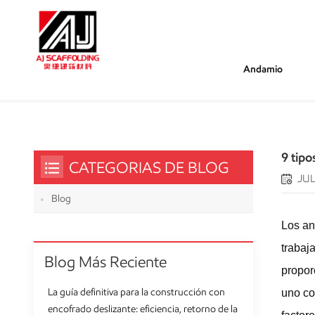
Andamio
/
/
/
Estás Dentro :
9 Tipos De Andamios Que Nec
Hogar
Blog
9 tip
CATEGORIAS DE BLOG
JUL
Blog
Los an
trabaj
Blog Más Reciente
propor
La guía definitiva para la construcción con
uno co
encofrado deslizante: eficiencia, retorno de la