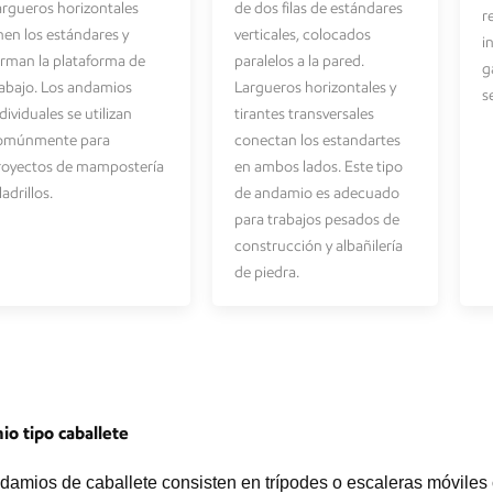
argueros horizontales
de dos filas de estándares
r
nen los estándares y
verticales, colocados
i
orman la plataforma de
paralelos a la pared.
g
rabajo. Los andamios
Largueros horizontales y
s
dividuales se utilizan
tirantes transversales
omúnmente para
conectan los estandartes
royectos de mampostería
en ambos lados. Este tipo
ladrillos.
de andamio es adecuado
para trabajos pesados de
construcción y albañilería
de piedra.
o tipo caballete
damios de caballete consisten en trípodes o escaleras móviles c