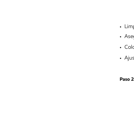
Limp
Aseg
Colo
Ajus
Paso 2