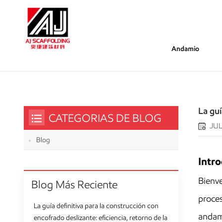
Andamio
/
/
/
Estás Dentro :
La Guía Completa Para Monta
Hogar
Blog
La gu
CATEGORIAS DE BLOG
JUL
Blog
Intr
Bienv
Blog Más Reciente
proces
La guía definitiva para la construcción con
andami
encofrado deslizante: eficiencia, retorno de la