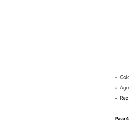
Colo
Agre
Repi
Paso 4