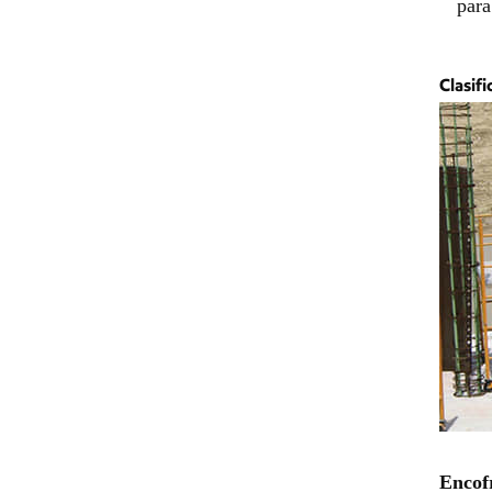
para
Clasifi
Encof