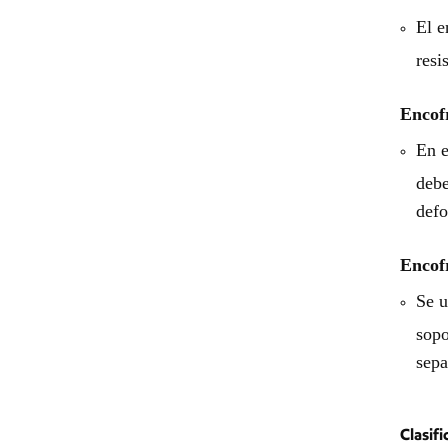
El e
resi
Encof
En e
debe
defo
Encof
Se u
sopo
sepa
Clasifi