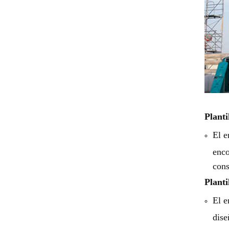
Planti
El e
enco
cons
Planti
El e
dise