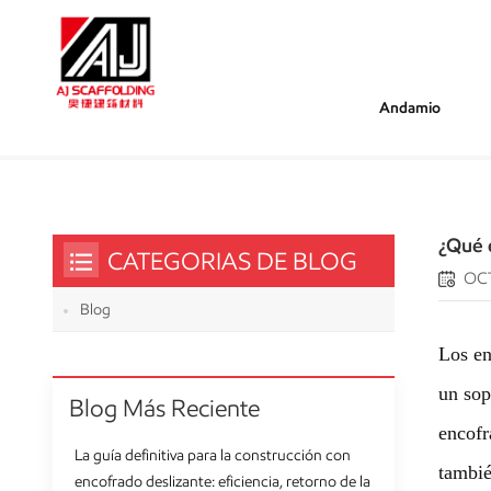
Andamio
/
/
/
Estás Dentro :
¿Qué Es El Encofrado De Acero
Hogar
Blog
¿Qué e
CATEGORIAS DE BLOG
OCT
Blog
Los en
un sop
Blog Más Reciente
encofr
La guía definitiva para la construcción con
tambié
encofrado deslizante: eficiencia, retorno de la