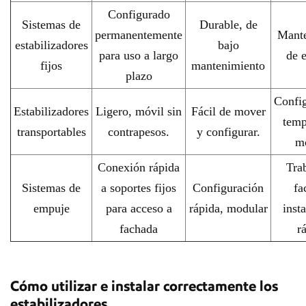
Configurado
Sistemas de
Durable, de
permanentemente
Mante
estabilizadores
bajo
para uso a largo
de e
fijos
mantenimiento
plazo
Confi
Estabilizadores
Ligero, móvil sin
Fácil de mover
temp
transportables
contrapesos.
y configurar.
m
Conexión rápida
Tra
Sistemas de
a soportes fijos
Configuración
fa
empuje
para acceso a
rápida, modular
inst
fachada
r
Cómo utilizar e instalar correctamente los
estabilizadores