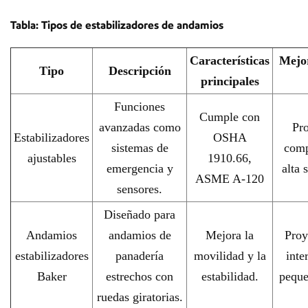
Tabla: Tipos de estabilizadores de andamios
Características
Mejor
Tipo
Descripción
principales
Funciones
Cumple con
avanzadas como
Pr
Estabilizadores
OSHA
sistemas de
comp
ajustables
1910.66,
emergencia y
alta 
ASME A-120
sensores.
Diseñado para
Andamios
andamios de
Mejora la
Proy
estabilizadores
panadería
movilidad y la
inte
Baker
estrechos con
estabilidad.
peque
ruedas giratorias.