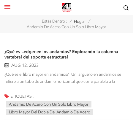
/
/
Estás Dentro :
Hogar
Andamio De Acero Con Un Solo Libro Mayor
¿Qué es Ledger en los andamios? Explorando la columna
vertebral del soporte estructural
AUG 12, 2023
¿Qué es el libro mayor en andamios? Un larguero en andamios se
refiere a un tubo de andamio horizontal que corre paralelo a la
superficie del edificio. Sirve como elemento fundamental para la
construcción de sistemas de andamios. Los largueros se colocan en
ETIQUETAS :
ángulo recto con respecto a los estándares (postes verticales
Andamio De Acero Con Un Solo Libro Mayor
verticales) y brindan soporte lateral a la estructura del andamio. Estos
Libro Mayor Del Doble Del Andamio De Acero
componentes son cruciales para mantener la estabilidad e integridad
del andamio, garantizar la seguridad de los trabajadores y la ejecución
exitosa de los proyectos de construcción. Tipos de libros mayores