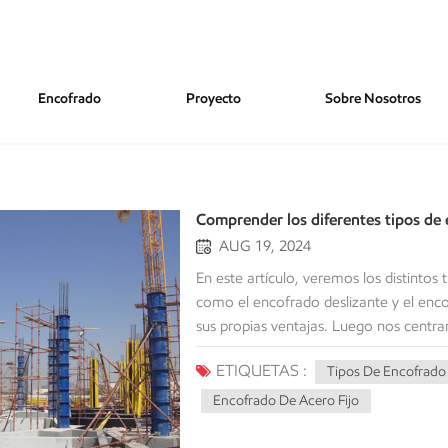
Encofrado
Proyecto
Sobre Nosotros
Comprender los diferentes tipos de 
AUG 19, 2024
En este artículo, veremos los distintos tipos de encofrados de acero que existen en el mercado, como el encofrado deslizante y el encofrado fijo, cada uno de los cuales cumple su propósito y tiene sus propias ventajas. Luego nos centraremos en por qué el encofrado de acero es superior a otros materiales, los pasos del proceso del encofrado de acero y los consejos para maximizar su uso y esperanza de vida. Tipos de encofrado de acero Comúnmente, el encofrado de acero (encofrado metálico) se puede clasificar en dos tipos, encofrado deslizante y encofrado fácil, que son dos formas que tienen una funcionalidad distintiva en diferentes condiciones de construcción. 1. Encofrado de acero deslizante El encofrado deslizante es un tipo inusual de encofrado que se mueve constantemente hacia arriba o hacia abajo como hormigón. En lugar de construir múltiples niveles de encofrado en estructuras más altas, permite la creación de estructuras elevadas y continuas, como edificios de gran altura, silos y chimeneas. Las estructuras de encofrado deslizante casi siempre están apuntaladas y soportadas internamente por gatos hidráulicos o columnas guía para un movimiento suave y consistente en un movimiento continuo hacia arriba o hacia abajo para la construcción. El método de construcción con encofrado deslizante es muy favorable cuando se desean muros de hormigón continuos porque no hay juntas de construcción de las que preocuparse, lo que reduce la preocupación por los puntos débiles estructurales. Los diseños de encofrados de acero deslizante también se consideran rentables porque aceleran el tiempo de construcción, lo que puede ser particularmente ventajoso con estructuras más altas que requieren múltiples configuraciones de información de encofrados tradicionales. Diferentes tipos de encofrado deslizanteExisten seis categorías de encofrados deslizantes, que se diferencian según la dirección de construcción: ■ Encofrados deslizantes verticales - el encofrado deslizante está destinado al encofrado vertical de infraestructuras verticales; Los trabajadores trabajan en una plataforma de trabajo para colocar el refuerzo en una plataforma de trabajo y mantener un vertido de concreto suave. El encofrado deslizante de hormigón y la plataforma de trabajo se elevan verticalmente mediante un sistema de gatos hidráulicos. ■ Encofrados deslizantes horizontales - el encofrado deslizante está destinado al encofrado deslizante de aceras, barreras de tráfico, etc.; un gato hidráulico permite colocar, vibrar, procesar y fijar el hormigón en su lugar; mientras que un gato hidráulico avanza lentamente el encofrado deslizante durante el proceso de colocación del concreto. ■ Encofrados deslizantes cónicos - el encofrado deslizante se utiliza para encofrar estructuras altas como chimeneas cónicas, torres de refrigeración y muelles; el encofrado deslizante se desliza gradualmente mediante una plataforma o método de trabajo; la aceptación superpuesta del encofrado deslizante permite variaciones en las dimensiones del muro y el diámetro; Al utilizarlo en hormigón arquitectónico, las juntas son evidentes, por lo que no se recomienda. ■ Encofrados deslizantes en voladizo - encofrado deslizante independiente de la grúa, destinado a sistemas de encofrado autoelevables de grandes superficies; se puede utilizar para paredes, columnas, soportes de piso y transiciones cuando el área cambia de dimensión. ■ Encofrados tipo huevo - generalmente utilizado según los principios de los moldes de salto; capaz de cambiar de eje y pendiente circunferencial vertical para adaptarse a cualquier geometría. ■ Encofrados deslizantes cónicos - la plataforma construida a partir de placas en voladizo y placas superpuestas; el aspecto autonivelante de la lata se adapta fácilmente a conos y espesores de pared anchos y variables al mismo tiempo; fijado sobre un soporte de acero. Usos notables: Edificios de gran altura.Silos y torres de almacenamiento.Chimeneas y torres de enfriamiento. 2. Encofrado de acero fijo El encofrado fijo es otro sistema de encofrado de acero ampliamente uti
ETIQUETAS :
Tipos De Encofrado
Encofrado De Acero Fijo