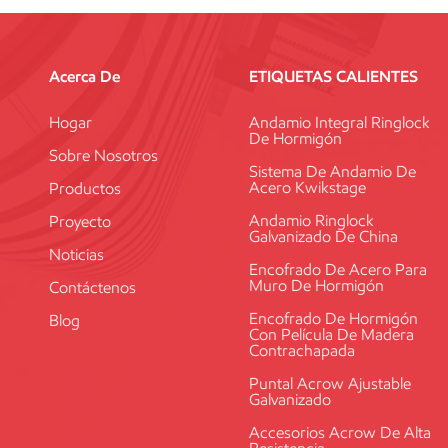
Acerca De
ETIQUETAS CALIENTES
Hogar
Andamio Integral Ringlock
De Hormigón
Sobre Nosotros
Sistema De Andamio De
Acero Kwikstage
Productos
Andamio Ringlock
Proyecto
Galvanizado De China
Noticias
Encofrado De Acero Para
Muro De Hormigón
Contáctenos
Encofrado De Hormigón
Blog
Con Película De Madera
Contrachapada
Puntal Acrow Ajustable
Galvanizado
Accesorios Acrow De Alta