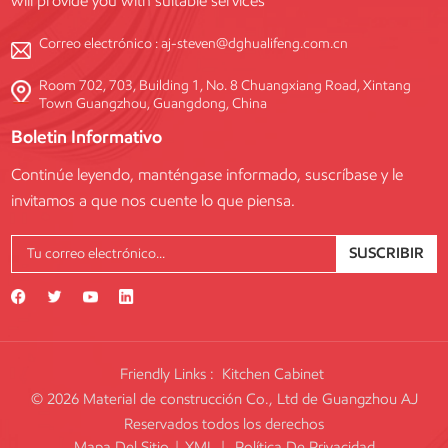
will provide you with suitable services
Correo electrónico :
aj-steven@dghualifeng.com.cn
Room 702, 703, Building 1, No. 8 Chuangxiang Road, Xintang
Town Guangzhou, Guangdong, China
Boletin Informativo
Continúe leyendo, manténgase informado, suscríbase y le
invitamos a que nos cuente lo que piensa.
SUSCRIBIR
Friendly Links :
Kitchen Cabinet
© 2026 Material de construcción Co., Ltd de Guangzhou AJ
Reservados todos los derechos
Mapa Del Sitio
|
XML
|
Política De Privacidad