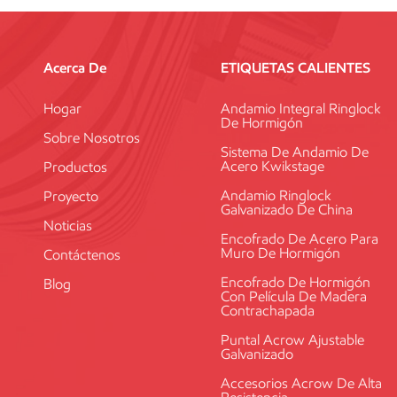
Acerca De
ETIQUETAS CALIENTES
Hogar
Andamio Integral Ringlock
De Hormigón
Sobre Nosotros
Sistema De Andamio De
Acero Kwikstage
Productos
Andamio Ringlock
Proyecto
Galvanizado De China
Noticias
Encofrado De Acero Para
Muro De Hormigón
Contáctenos
Encofrado De Hormigón
Blog
Con Película De Madera
Contrachapada
Puntal Acrow Ajustable
Galvanizado
Accesorios Acrow De Alta