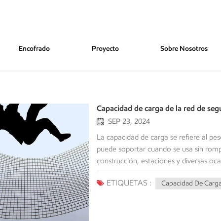
Encofrado
Proyecto
Sobre Nosotros
guridad
Capacidad de carga de la red de seg
SEP 23, 2024
La capacidad de carga se refiere al peso admisible o fuerza de impacto que una red de seguridad puede soportar cuando se usa sin romperse ni dañarse. Para garantizar la seguridad de la construcción, estaciones y diversas ocasiones para trabajos en altura. La capacidad de carga de la red de seguridad se refiere al peso o fuerza de impacto admisible que puede soportar una red de seguridad cuando se usa y no se romperá ni dañará. Para garantizar la seguridad de la construcción, estaciones y diversas ocasiones para trabajos en altura. La capacidad de carga de la red de seguridad se refiere al peso admisible o fuerza de impacto que puede soportar una red de seguridad cuando se usa y no se romperá ni dañará. red de seguridad Desempeña un papel fundamental en la protección de la seguridad personal de los trabajadores y en la prevención de pérdidas en la obra. Los aspectos de seguridad son cada vez más estrictos. Por lo tanto, es crucial conocer los factores que influyen en la capacidad de carga de la red de seguridad y las situaciones de aplicación en las que dicha capacidad es baja o alta. Hoy explicaremos en detalle el concepto clave de la capacidad de carga de la red de seguridad para ayudarle a elegir la más adecuada y lograr la protección de seguridad en el entorno laboral, además de abordar algunas cuestiones importantes a considerar. Aspectos que afectan la capacidad de carga de las redes de seguridad La capacidad de carga de una red de seguridad está influenciada por varios factores; es importante considerar estos factores antes de elegir una red de seguridad. Algunos de los factores más importantes son: • Tipo de material: La capacidad de carga dependerá del tipo de material elegido para la fabricación de la red; las fibras de alta resistencia, como el nailon y el poliéster, pueden mejorar la resistencia y la durabilidad.• Estructura de diseño: El tamaño de la malla, el patrón de tejido y la resistencia de los nodos influirán en la dispersión del impacto y la resistencia general de la red de seguridad.• Método de instalación: Una instalación correcta y adecuada ayudará a garantizar que la red de seguridad quede bien tensada y se evite un estiramiento excesivo localizado. • Condiciones ambientales: Las temperaturas extremas, la alta humedad y la exposición a los rayos UV afectarán las propiedades y la capacidad de carga.• Tiempo y envejecimiento: Los materiales pueden deteriorarse con el paso del tiempo; la antigüedad del material es un factor importante que puede afectar a la capacidad de carga. Capacidad de carga de la red de seguridad en diferentes escenarios de aplicación La capacidad de carga de las redes de seguridad tiene requisitos y estándares específicos para cada escenario de aplicación. Según el entorno y la finalidad, el diseño y la capacidad de carga varían para garantizar la protección más eficaz en cada situación. A continuación, se presentan algunos escenarios de aplicación comunes y sus requisitos de capacidad de carga: Obra en construcciónEn las obras de construcción, las redes de seguridad se utilizan principalmente para evitar la caída de objetos y proteger a los trabajadores. Debido a la complejidad del entorno de la obra y al gran peso de los objetos que caen, las redes de seguridad deben tener una alta capacidad de carga, generalmente de cientos de kilogramos. Las redes de seguridad en las obras deben cumplir con estrictas normas del sector, como la EN 1263-1, para garantizar que puedan soportar eficazmente la caída de herramientas, materiales de construcción e incluso a los propios trabajadores. Instalaciones deportivasEn los estadios deportivos, la función principal de las redes de seguridad es evitar que balones o equipamiento a alta velocidad salgan disparados del recinto, protegiendo así a los espectadores y el equipamiento de posibles lesiones. Dado que la fuerza del impacto en estos casos proviene principalmente de objetos a alta velocidad como balones de fútbol, ​​béisbol o discos de hockey sobre hielo, las redes de seguridad d
ETIQUETAS :
Capacidad De Carga