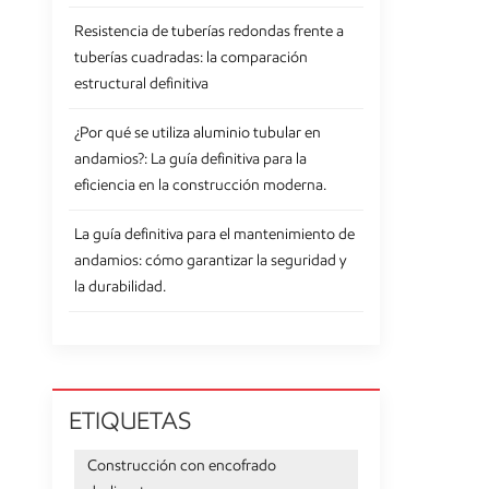
comparaci
Resistencia de tuberías redondas frente a
más rápid
tuberías cuadradas: la comparación
proyecto
estructural definitiva
está gana
y transpo
¿Por qué se utiliza aluminio tubular en
con mater
andamios?: La guía definitiva para la
durabili
eficiencia en la construcción moderna.
Ventajas:
reducció
La guía definitiva para el mantenimiento de
Encofrado
andamios: cómo garantizar la seguridad y
formado p
la durabilidad.
fácil de 
embargo, 
durabili
hormigón 
mercado y
ETIQUETAS
presupues
encofrado
Construcción con encofrado
comprensi