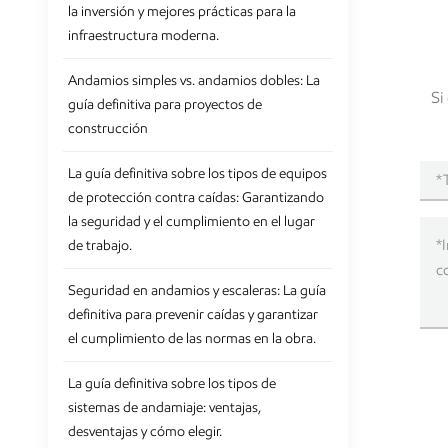
la inversión y mejores prácticas para la
utilizan 
infraestructura moderna.
de mader
encofrad
Andamios simples vs. andamios dobles: La
la indust
Si
guía definitiva para proyectos de
todos lo
construcción
adecuados
proyecto
La guía definitiva sobre los tipos de equipos
requiere
de protección contra caídas: Garantizando
de constr
la seguridad y el cumplimiento en el lugar
escala. E
de trabajo.
montar y 
transport
Seguridad en andamios y escaleras: La guía
de column
definitiva para prevenir caídas y garantizar
pesadas. 
el cumplimiento de las normas en la obra.
de obra 
construcc
La guía definitiva sobre los tipos de
formado p
sistemas de andamiaje: ventajas,
de gran a
desventajas y cómo elegir.