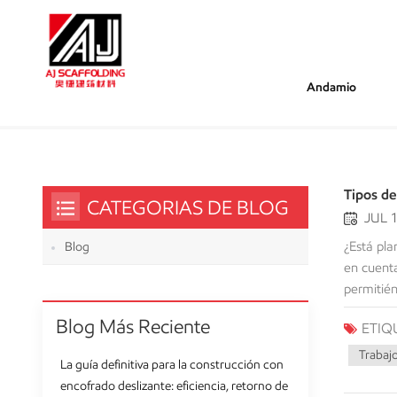
Andamio
/
/
Estás Dentro :
Sistema De Encofrado De Hormigón Pl
Hogar
Tipos de
CATEGORIAS DE BLOG
JUL 1
¿Está pla
Blog
en cuenta
permitién
de la est
Blog Más Reciente
ETIQ
comúnment
construcc
Trabaj
La guía definitiva para la construcción con
gane resi
encofrado deslizante: eficiencia, retorno de
proyecto,