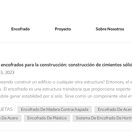
Encofrado
Proyecto
Sobre Nosotros
ástico
 encofrados para la construcción: construcción de cimientos sóli
3, 2023
neando construir un edificio o cualquier otra estructura? Entonces, 
. El encofrado es una estructura transitoria que proporciona soporte
dole ganar estabilidad por sí solo. Sirve como un componente vital 
ructura y la consecución de las medidas y cualidades superficiales des
UETAS :
Encofrado De Madera Contrachapada
Encofrado De Acer
e utilizados en la industria de la construcción. Introducción El enc
ión. Desempeña un papel vital a la hora de dar forma a la estructura
o De Acero
Encofrado De Plástico
Sistema De Encofrado De Hormi
stencia. En el mercado se encuentran disponibles diferentes tipos de 
 presupuesto y metodología constructiva. En este artículo, explorare