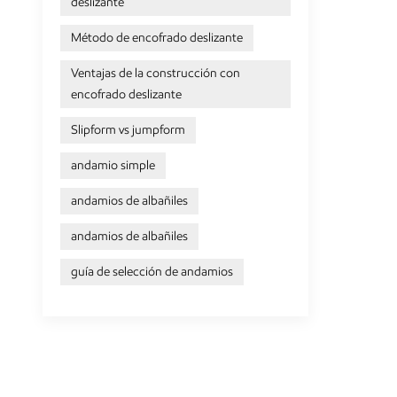
deslizante
solución
de la con
Método de encofrado deslizante
resistenc
Ventajas de la construcción con
madera no
encofrado deslizante
adecuado
es la opc
Slipform vs jumpform
es una op
adecuado 
andamio simple
adecuado 
andamios de albañiles
debido a
básicas 
andamios de albañiles
guía de selección de andamios