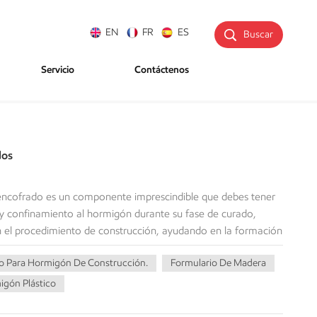
EN
FR
ES
Buscar
Servicio
Contáctenos
dos
el encofrado es un componente imprescindible que debes tener
 y confinamiento al hormigón durante su fase de curado,
en el procedimiento de construcción, ayudando en la formación
eadas. En este artículo, analizamos los tipos de encofrados
o Para Hormigón De Construcción.
Formulario De Madera
ofrado es crucial para el éxito de un proyecto de
 de hormigón y proporcionar el soporte necesario hasta que
gón Plástico
sistemas de encofrado, dependiendo de los requisitos del
mos los tipos de encofrados para la construcción que se