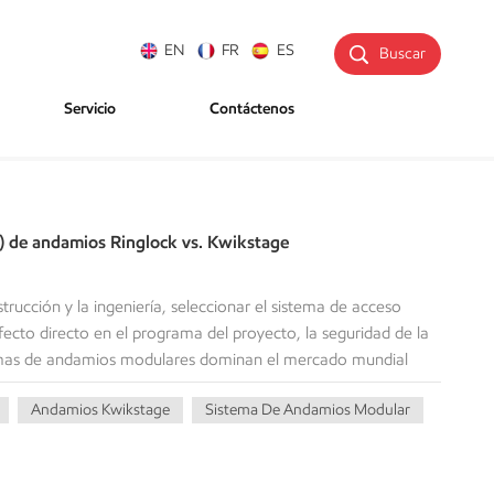
EN
FR
ES
Buscar
Servicio
Contáctenos
I) de andamios Ringlock vs. Kwikstage
strucción y la ingeniería, seleccionar el sistema de acceso
fecto directo en el programa del proyecto, la seguridad de la
stemas de andamios modulares dominan el mercado mundial
 los andamios Ringlock y los andamios Kwikstage. En el caso de
Andamios Kwikstage
Sistema De Andamios Modular
a, la decisión es sencilla en términos de rapidez,
d y la importante cuestión del retorno de la inversión (ROI).
rciantes, la cuestión radica en la demanda del mercado, el
ad del producto más comercializable. El objetivo de esta