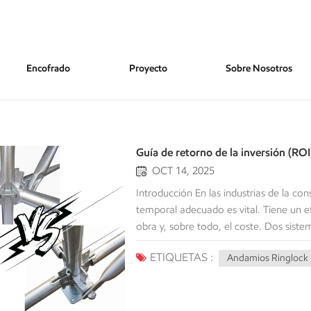
Encofrado
Proyecto
Sobre Nosotros
Guía de retorno de la inversión (RO
OCT 14, 2025
Introducción En las industrias de la con
temporal adecuado es vital. Tiene un e
obra y, sobre todo, el coste. Dos si
gracias a su versatilidad y eficiencia:
ETIQUETAS :
Andamios Ringlock
las empresas de construcción e ingenierí
cumplimiento de las normas de segurida
En el caso de los constructores.’ Come
control de existencias y la disponibilid