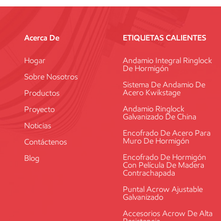
sistemas, bien implementados, son ex
internacionales. Sin embargo, la difere
indica a continuación: Facilidad de ins
Acerca De
ETIQUETAS CALIENTES
que sea muy fácil para los oficiales de 
sean seguras.Integración de barandilla
Hogar
Andamio Integral Ringlock
De Hormigón
adaptabilidad multidireccional permit
Sobre Nosotros
alrededor de formas o penetraciones irr
Sistema De Andamio De
Acero Kwikstage
Productos
direcciones, aplicado correctamente, p
importancia en la construcción de estr
Andamio Ringlock
Proyecto
Galvanizado De China
correcta La elección entre Ringlock y 
Noticias
"mejor", sino de cuál es más adecuado
Encofrado De Acero Para
Muro De Hormigón
proyectos.GuiónSistema recomendado 
Contáctenos
industriales RinglockCapacidad de carg
Encofrado De Hormigón
Blog
Con Película De Madera
retorno de la inversión a largo plazo.R
Contrachapada
KwikstageVelocidad de montaje inmejora
en determinadas regiones.Comerciante 
Puntal Acrow Ajustable
Galvanizado
las tendencias globales, mayor potencia
especializados. La transición hacia and
Accesorios Acrow De Alta