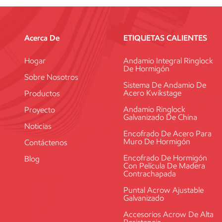
Acerca De
ETIQUETAS CALIENTES
Hogar
Andamio Integral Ringlock
De Hormigón
Sobre Nosotros
Sistema De Andamio De
Acero Kwikstage
Productos
Andamio Ringlock
Proyecto
Galvanizado De China
Noticias
Encofrado De Acero Para
Muro De Hormigón
Contáctenos
Encofrado De Hormigón
Blog
Con Película De Madera
Contrachapada
Puntal Acrow Ajustable
Galvanizado
Accesorios Acrow De Alta