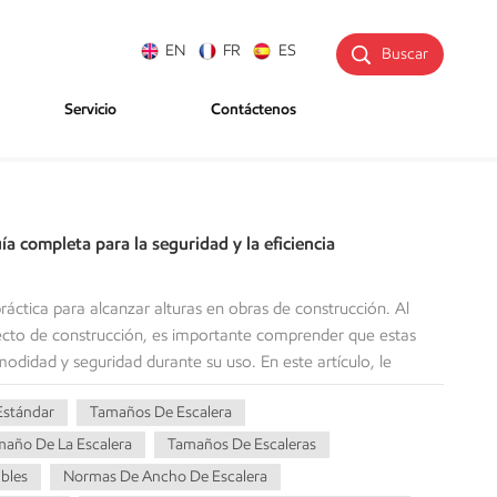
EN
FR
ES
Buscar
Servicio
Contáctenos
a completa para la seguridad y la eficiencia
áctica para alcanzar alturas en obras de construcción. Al
ecto de construcción, es importante comprender que estas
modidad y seguridad durante su uso. En este artículo, le
 los anchos comunes de escaleras para facilitarle la elección
Estándar
Tamaños De Escalera
 construcción o para las tareas del hogar. Requisitos de
cias de seguridad Requisitos de ancho de escalera estándar:
año De La Escalera
Tamaños De Escaleras
as agencias de seguridad ocupacional (OSHA, ANSI, EN) para
bles
Normas De Ancho De Escalera
ra. OSHA (Administración de Seguridad y Salud Ocupacional de