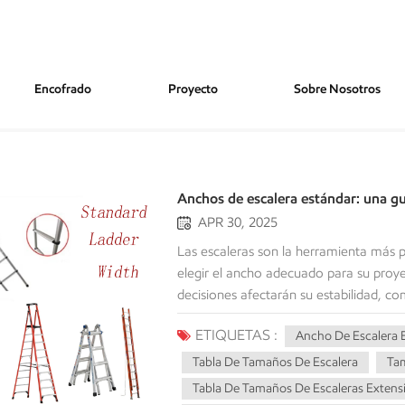
Encofrado
Proyecto
Sobre Nosotros
Anchos de escalera estándar: una guí
APR 30, 2025
Las escaleras son la herramienta más pr
elegir el ancho adecuado para su proy
decisiones afectarán su estabilidad, co
ofreceremos una descripción general de
ETIQUETAS :
Ancho De Escalera 
del ancho adecuado para su proyecto de
ancho de escalera para diferentes agen
Tabla De Tamaños De Escalera
Tam
cubre un factor crítico regulado por l
Tabla De Tamaños De Escaleras Extensi
garantizar la estabilidad de la escale