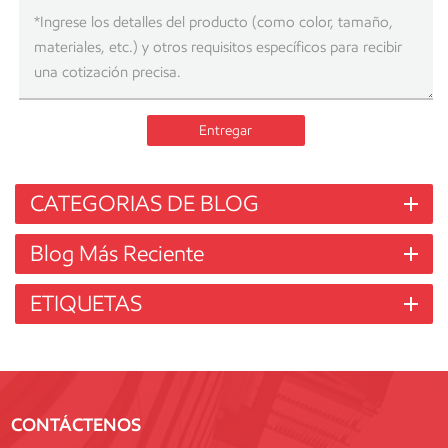
para las casas ICF proviene de su eficiencia energética. Durabilidad:
Las paredes de concreto pueden resistir el fuego, las plagas y el clima
severo, y potencialmente pueden soportar durante siglos,
comúnmente llamados "hogares de 1000 años" por algunos
profesionales. Aislamiento de ruido: Ideal para la comodidad y el
aislamiento, las paredes ICF proporcionan un excelente aislamiento
Entregar
de ruido en las áreas donde el ruido podría ser una preocupación y,
por lo tanto, la comodidad y la privacidad mejoran. Las reparaciones:
Concreto tiene una vida excepcionalmente larga; Por lo tanto,
CATEGORIAS DE BLOG
difícilmente se requerirían reparaciones como la repintado y el control
de plagas, lo que a largo plazo lo convierte en una construcción de
Blog Más Reciente
bajo mantenimiento. Factores que influyen en los costos de
ICF Varios elementos contribuyen al costo total de un edificio ICF,
ETIQUETAS
como se observa en análisis recientes:1. Tipo de material: Poliestireno
ICF: popular y que cuesta alrededor de $ 4.50 y $ 5.50 por pie
cuadrado de área de pared, sus costos de material total en febrero de
2025 son de entre $ 9.00 y $ 11.00 por pie cuadrado (para concreto y
barras de refuerzo).Fibra de madera unida por cemento ICF (por
CONTÁCTENOS
ejemplo, Nexcem): más caro, con un bloque de alrededor de $ 9.00 a