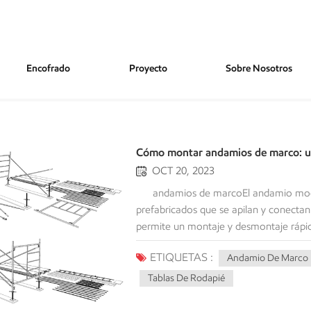
Encofrado
Proyecto
Sobre Nosotros
Cómo montar andamios de marco: u
OCT 20, 2023
andamios de marcoEl andamio modul
prefabricados que se apilan y conectan
permite un montaje y desmontaje rápido
flexibilidad. Sin embargo, una instalac
ETIQUETAS :
Andamio De Marco
fundamental seguir las mejores práctica
sobre el montaje de andamios de marc
Tablas De Rodapié
seguridad finales. Al finalizar, estar
seguridad. Herramientas y materiales