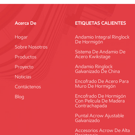
o adosados. ¿Cuál es la separación m
entre los tablones del andamio o entr
pulgada. Leer más Andamios con sopo
Acerca De
ETIQUETAS CALIENTES
de marco? -- QUORA¿Qué es un and
Hogar
Andamio Integral Ringlock
De Hormigón
Sobre Nosotros
Sistema De Andamio De
Acero Kwikstage
Productos
Andamio Ringlock
Proyecto
Galvanizado De China
Noticias
Encofrado De Acero Para
Muro De Hormigón
Contáctenos
Encofrado De Hormigón
Blog
Con Película De Madera
Contrachapada
Puntal Acrow Ajustable
Galvanizado
Accesorios Acrow De Alta