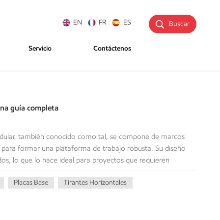
EN
FR
ES
Buscar
Servicio
Contáctenos
na guía completa
ar, también conocido como tal, se compone de marcos
 para formar una plataforma de trabajo robusta. Su diseño
s, lo que lo hace ideal para proyectos que requieren
ión incorrecta puede provocar accidentes graves, por lo que es
Placas Base
Tirantes Horizontales
s.En esta guía, le explicaremos todo lo que necesita saber
o, desde la preparación hasta las comprobaciones de
á capacitado para montar andamios de marco con confianza y
 que necesitarás: Componentes del andamio de marco