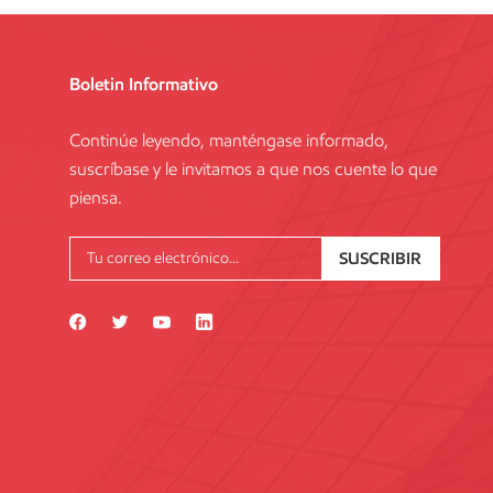
áxima en un andamio?Las normas exigen que la separación
e los tablones del andamio y los montantes no supere una
rte - De marco o prefabricados -- OSHA¿Qué es un andamio
Boletin Informativo
amio? -- VOLABILIDAD
Continúe leyendo, manténgase informado,
suscríbase y le invitamos a que nos cuente lo que
piensa.
SUSCRIBIR