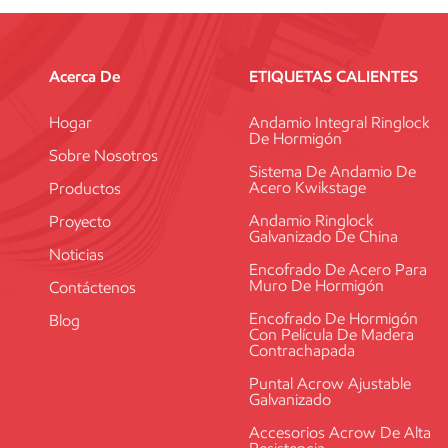
Acerca De
ETIQUETAS CALIENTES
Hogar
Andamio Integral Ringlock
De Hormigón
Sobre Nosotros
Sistema De Andamio De
Acero Kwikstage
Productos
Andamio Ringlock
Proyecto
Galvanizado De China
Noticias
Encofrado De Acero Para
Muro De Hormigón
Contáctenos
Encofrado De Hormigón
Blog
Con Película De Madera
Contrachapada
Puntal Acrow Ajustable
Galvanizado
Accesorios Acrow De Alta