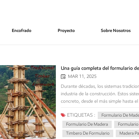
Encofrado
Proyecto
Sobre Nosotros
Una guía completa del formulario de
MAR 11, 2025
Durante décadas, los sistemas tradicionales de forma de madera han sido un regalo del cielo en la industria de la construcción. Estos sistemas proporcionan soluciones versátiles para dar forma al concreto, desde el más simple hasta el más complejo. Ya sea que esté involucrado en un pequeño proyecto nacional o infraestructura a gran escala, las técnicas de forma de madera deben ser conocidas por su construcción efectiva. Los detalles sobre el trabajo de madera tradicional en esta guía incluyen sus características, ventajas, desventajas y, finalmente, una comparación entre la forma de madera y otras alternativas modernas. ¿Cuál es el trabajo de madera tradicional? La formulario de madera tiene que ver con el uso de madera en aplicaciones de trabajo de concreto y el ensamblaje de persianas de madera utilizadas para crear formas que contengan concreto húmedo hasta que se solidifique y gana la resistencia necesaria. Dicho forma de trabajo se ha aplicado ampliamente como resultado de su disponibilidad, fácil personalización y una mejor adaptabilidad a las estructuras complejas. Tipos de forma de madera Existen varios tipos de madera para el trabajo, cada uno adecuado para diferentes necesidades de construcción: Formulario de madera tradicionalEl trabajo de madera tradicional es esencialmente el tipo de trabajo de madera general que comprende tableros y listones. Al ser el tipo más común de forma de madera utilizada en la construcción, esto es muy barato y está disponible eminentemente para su uso; Por lo tanto, es más aplicable para pequeños sitios de construcción. Sin embargo, el trabajo de madera tradicional requiere un corte y ensamblaje manual, por lo tanto, es más laborioso que otras formas de obra de madera. La propiedad misma de la madera que es fácilmente modificable permite también que la forma de madera tradicional se convierta en formas irregulares y complicadas. Formulario de madera contrachapadaFormulario de madera contrachapada se refiere a un trabajo hecho de madera contrachapada impermeable para material de superficie y soportado por un marco de madera. En comparación con la madera de corte áspero, la forma de madera contrachapada es popular porque ofrece un acabado de concreto mucho mejor y más suave y puede usarse regularmente muchas veces si se mantiene adecuadamente.La forma de madera contrachapada se usa generalmente para estructuras horizontales y verticales, como paredes, losas y vigas. Formulario de hazEl formulario de haz es un sistema de formulario que consiste en vigas de madera, madera contrachapada y elementos de soporte como acero o puntales de aluminio. En comparación con los paneles de madera tradicionales, la forma de haz tiene una mayor capacidad de carga. La forma de haz a menudo se usa en grandes estructuras de concreto, como puentes, losas y edificios de gran altura, y es una opción reutilizable y económica. Forma de madera de ingenieríaCon el uso de madera de chapa laminada LVL o Glulam, la forma de madera diseñada es más duradera que la madera habitual, con una mejor resistencia de carga, estabilidad y funciones de reutilización. El formulario de madera de ingeniería es considerablemente más eficiente material y sostenible que la madera tradicional y a menudo se usa en estructuras permanentes o semipermanentes. Formulario de columna de maderaSe considera que el formulario de la columna de madera es ese trabajo de madera o madera contrachapada que se fortalece mediante el uso de marcos de acero o madera. Se puede ajustar fácilmente para alturas y diámetros de columna variados. Está diseñado para columnas de concreto redonda, cuadrada o rectangular y tiene la capacidad de proporcionar buena resistencia y soporte para estructuras de concreto vertical. Formulario de tableroEl formulario de tablero está hecho principalmente de madera contrachapada o paneles de madera sostenidos por viguetas y vigas de madera. Se aplica en la construcción de losas de concreto horizontal como 
ETIQUETAS :
Formulario De Mader
Formulario De Madera
Formulario
Timbero De Formulario
Madera Pa