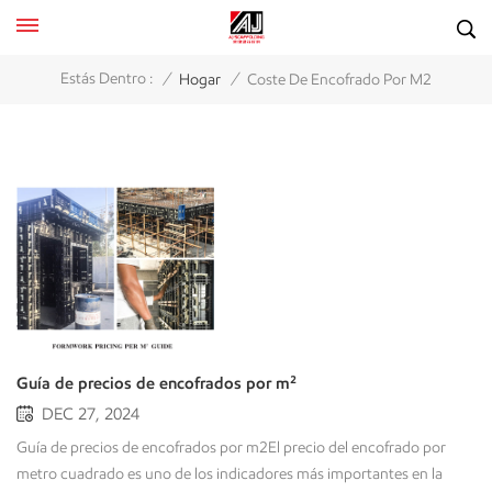
/
/
Estás Dentro :
Hogar
Coste De Encofrado Por M2
Guía de precios de encofrados por m²
DEC 27, 2024
Guía de precios de encofrados por m2El precio del encofrado por metro cuadrado es uno de los indicadores más importantes en la planificación de la construcción. Cada nuevo encofrado tiene características distintivas relacionadas con el costo y el rendimiento, lo que permitirá que el proyecto cuente con una serie de consideraciones únicas.Este blog proporcionará el rango de precios en dólares por m² para todo tipo de encofrados. El costo de los materiales, la mano de obra, el transporte y el almacenamiento serán factores clave para determinar el tipo de encofrado más adecuado para cada proyecto. Asimismo, se ofrecerá una guía para la construcción y otros consejos prácticos, con datos de costos precisos y asesoramiento profesional que impulsarán el éxito de su proyecto. Los principales factores que afectan al coste del encofrado El precio del encofrado no solo refleja el costo de compra. El costo de los materiales, la mano de obra, el transporte, el almacenamiento y el índice de reutilización influyen en el costo final. Por lo tanto, cada uno de estos factores permite evaluar con mayor precisión el costo total de los diferentes tipos de encofrado y elegir el más adecuado según los requisitos del proyecto. Encofrado de madera Análisis de costosDebido a su versatilidad y bajo costo inicial, los encofrados de madera se utilizan predominantemente en proyectos pequeños y de corta duración. En total, cuestan miles de millones de rupias, o aproximadamente entre 50 y 100 dólares por metro cuadrado. Este aspecto del costo de los encofrados de madera se explica en detalle a continuación:1. Costo del materialEl coste del material para encofrados de madera suele ser de entre 35 y 80 dólares por metro cuadrado.2. Costos laboralesEl encofrado de madera es fácil de procesar e instalar, y los costes de instalación y desmontaje suelen ser de entre 10 y 15 dólares por metro cuadrado.3. Gastos de envíoEl encofrado de madera es ligero, fácil de transportar y económico. El costo de transporte es de aproximadamente $3-$5/m². En comparación con el encofrado de acero y aluminio, el encofrado de madera ofrece mayores ventajas en cuanto a transporte económico.4. Costes de almacenamientoLos encofrados de madera requieren condiciones de almacenamiento específicas, especialmente en ambientes húmedos, y necesitan protección adicional contra la humedad. Esto incrementa los costos de almacenamiento en aproximadamente 2-3 USD/m². El almacenamiento prolongado puede provocar deformaciones o daños en la madera, por lo que se recomienda su uso a corto plazo.6. Tasa de reutilizaciónLos encofrados de madera suelen poder reutilizarse entre 4 y 6 veces, lo que los hace ideales para proyectos pequeños, puntuales o de bajo presupuesto. Sin embargo, en proyectos de alta frecuencia, su baja tasa de reutilización puede generar mayores costos a largo plazo.7. Escenarios aplicablesPequeños proyectos de construcción, como viviendas y edificios de poca altura.Estructuras desechables como cimientos o elementos de hormigón no vistos. Encofrado de acero Análisis de costosEl encofrado de acero es una opción común para proyectos grandes y de alta resistencia debido a su gran resistencia, durabilidad y posibilidad de reutilización. Los costos totales oscilan entre $60 y $120 por metro cuadrado. Este es un análisis detallado del costo del encofrado de acero:1. Costo del materialEl encofrado de acero es más caro debido a su robustez y superficie lisa, generalmente entre 40 y 84 dólares por metro cuadrado.2. Costos laboralesEl encofrado de acero es pesado y complejo de instalar, y generalmente requiere técnicos profesionales para su instalación y desmontaje, con un coste de entre 10 y 20 dólares por metro cuadrado.3. Gastos de envíoEl peso del encofrado de acero es un factor importante que influye en el costo de envío, que suele ser de entre 6 y 10 dólares por metro cuadrado. El envío de grandes cantidades o a largas distancias puede incrementar aún más el costo. En comparación con los encofrados de madera y plástico, el transporte de encofrados de acero resulta menos económico.4. Costes de almacenamientoPara prolongar su vida útil, los encofrados de acero deben almacenarse en un ambiente protegido de la humedad y la corrosión. El costo de almacenamiento oscila entre $4 y $6 por metro cuadrado. Si bien son duraderos, los encofrados de acero son propensos a la corrosión si se almacenan en malas condiciones, lo que afecta su rendimiento.6. Tasa de reutilizaciónLos encofrados de acero suelen poder reutilizarse más de 50 veces, lo que reduce significativamente el coste medio de uso y aumenta su rentabilidad en proyectos a largo plazo.7. Escenarios aplicablesEl hormigón de alta resistencia se utiliza en estructuras como puentes, túneles y edificios altos. Los grandes proyectos a largo plazo también presentan ventajas económicas debido a su alta tasa de reciclaje. Análisis de costos de encofrados de aluminioEn la actualidad, el encofrado de aluminio destaca entre los sistemas de construcción modernos. Gracias a su ligereza, alta tasa de reutilización y gran eficiencia constructiva, su coste total oscila entre 80 y 150 $/m². A continuación, se presenta un análisis más detallado de los costes del encofrado de aluminio:1. Costo del materialEl coste del material para encofrados de aluminio es relativamente alto, generalmente entre 60 y 120 dólares por metro cuadrado.2. Costos laboralesEl encofrado de aluminio es ligero y solo requiere un pequeño número de personas para completar el proceso de construcción. El costo de la mano de obra suele ser de $8 a $12 por metro cuadrado.3. Gastos de envíoEl peso de los encofrados de aluminio es aproximadamente un tercio del de los encofrados de acero, por lo que el costo de transporte es menor, generalmente entre 4 y 6 dólares por metro cuadrado. Su ligereza y alta durabilidad ofrecen importantes ventajas económicas en el transporte a larga distancia.4. Costes de almacenamientoLos encofrados de aluminio poseen una altísima resistencia a la corrosión y a la oxidación, y su coste de almacenamiento es muy bajo, de tan solo 2 a 4 dólares por metro cuadrado. Incluso en ambientes húmedos, su rendimiento no disminuye significativamente, lo que reduce los costes de gestión del almacenamiento.6. Tasa de reutilizaciónLos encofrados de aluminio suelen poder reutilizarse más de 200 veces, lo que puede reducir significativamente el coste medio de los proyectos a largo plazo y es la primera opción para los proyectos que buscan una buena relación coste-eficacia a largo plazo.7. Escenarios aplicablesLos edificios de gran altura y los proyectos residenciales son populares debido a su ligereza y a la eficiencia de su instalación.Proyectos de gran envergadura, especialmente aquellos en el ámbito de la construcción que requieren desmontaje y montaje frecuentes. Encofrado de plástico Análisis de costosLos encofrados de plástico, ligeros, duraderos, altamente reutilizables y fáciles de limpiar, están ganando popularidad en la construcción moderna. Cada metro cuadrado cuesta entre 70 y 130 dólares. A continuación, se presenta un análisis detallado del costo de los encofrados de plástico:1. Costo del materialLos encofrados de plástico utilizan plástico de alto rendimiento, y el coste del material suele ser de entre 50 y 90 dólares por metro cuadrado.2. Costos laboralesEl encofrado de plástico está diseñado como un conjunto modular, ligero y fácil de instalar y desmontar, por lo que el coste de mano de obra es bajo, generalmente entre 6 y 10 dólares por metro cuadrado. En comparación con el encofrado de madera y el de acero, el tiempo de construcción se reduce significativamente, lo que disminuye aún más los costes laborales.3. Gastos de envíoEl encofrado plástico es ligero, fácil de apilar y ocupa poco espacio, por lo que el coste de transporte es bajo, generalmente entre 3 y 5 dólares por metro cuadrado. Para proyectos de transporte a larga distancia, su ligereza supone una ventaja significativa.4. Costes de almacenamientoLa resistencia a la intemperie y a la corrosión de los encofrados de plástico reduce su coste de almacenamiento, generalmente entre 2 y 3 dólares por metro cuadrado. Incluso en condiciones de almacenamiento al aire libre, su rendimiento no se ve afectado significativamente y no se requieren medidas especiales de gestión del almacenamiento.6. Tasa de reutilizaciónLos encofrados de plástico suelen poder utilizarse más de 100 veces. En comparación con otros tipos de encofrado, su coste a largo plazo se reduce significativamente, lo que los hace especialmente adecuados para proyectos de construcción que requieren montaje y desmontaje frecuentes o a largo plazo.7. Escenarios aplicablesProyectos de pequeña y mediana envergadura, como edificios residenciales y edificios industriales.Proyectos a largo plazo, especialmente aquellos que requieren el desmontaje y montaje frecuentes de plantillas. Cómo elegir el encofrado adecuado En la construcción, la elección del encofrado juega un papel fundamental en la calidad, la eficiencia y el costo del proyecto. Existen diferentes tipos de encofrado que se adaptan a distintas necesidades constructivas. Al elegirlo, es necesario considerar los siguientes factores:Tamaño y tipo de proyectoPresupuesto del proyectoRequisitos de reutilizaciónCondiciones de construcciónRequisitos de duraciónCondiciones de almacenamiento y transporteConsideraciones medioambientales y de sostenibilidad Al elegir el encofrado, conviene combinar los requisitos del proyecto, el presupuesto y las condiciones de construcción para maximizar la eficiencia y la rentabilidad. Para proyectos pequeños, se puede optar por encofrados de madera o plástico, mientras que para proyectos grandes son más adecuados los de acero o aluminio. Al optimizar la selección del encofrado, no solo se reduce eficazmente el coste por metro cuadrado, sino que también se mejora la eficiencia de la construcción y se garantiza la economía y la sostenibilidad del pr