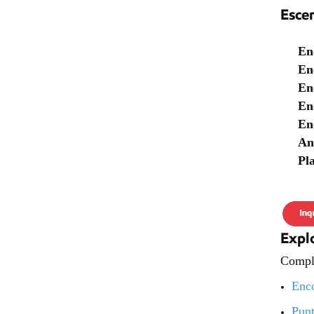
Escen
En
En
En
En
En
An
Pl
Expl
Comple
Enco
Punt