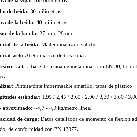
ra de la viga:
200 milímetros
ho de brida:
80 milímetros
ra de la brida:
40 milímetros
sor de la banda:
27 mm, 28 mm
rial de la brida:
Madera maciza de abeto
erial web:
Abeto macizo de tres capas
esivo:
Cola a base de resina de melamina, tipo EN 30, homolog
era.
lizar:
Pintura/tinte impermeable amarillo, tapas de plástico
gitudes estándar:
1,95 / 2,45 / 2,65 / 2,90 / 3,30 / 3,60 / 3,9
o aproximado:
~4,7 - 4,9 kg/metro lineal
acidad de carga:
Datos detallados de momento de flexión admi
do, de conformidad con EN 13377.