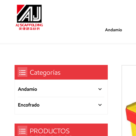
Andamio
/
/
/
Estás Dentro :
Encofrado De Madera Par
Hogar
Encofrado
Categorías
Andamio
Encofrado
PRODUCTOS