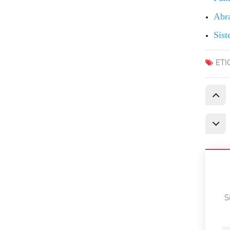
Abra
Sist
ETI
S