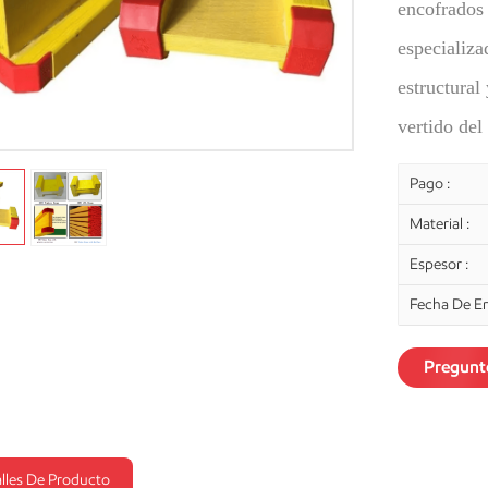
encofrados 
especializa
estructural
vertido de
Pago :
Material :
Espesor :
Fecha De En
Pregunt
lles De Producto