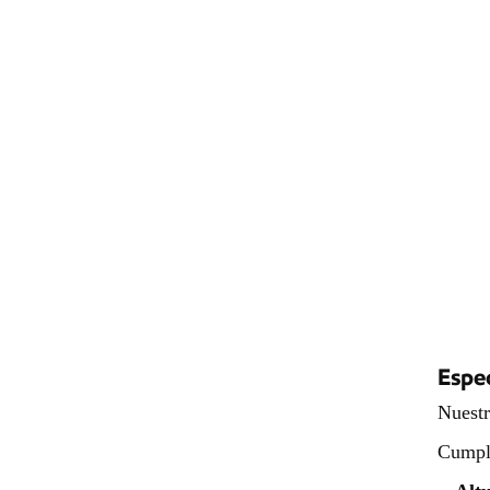
Sistema de encofrado de
acero para hormigón
reutilizable de alta
eficiencia
Espec
Nuestr
Cumple