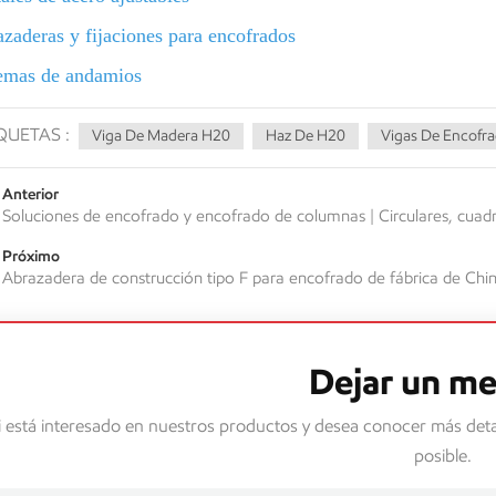
zaderas y fijaciones para encofrados
emas de andamios
QUETAS :
Viga De Madera H20
Haz De H20
Vigas De Encofr
Anterior
Soluciones de encofrado y encofrado de columnas | Circulares, cuadr
Próximo
Abrazadera de construcción tipo F para encofrado de fábrica de Chi
Dejar un me
i está interesado en nuestros productos y desea conocer más deta
posible.