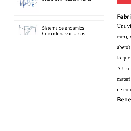
en polvo OEM con
sistema de cierre rápido
Fabr
Una vi
Sistema de andamios
Cuplock galvanizados
mm), d
por inmersión en caliente
abeto)
lo que
Andamios Kwikstage de
acero con recubrimiento
AJ Bui
en polvo para la
materi
construcción en China
de con
Andamio Layher Ring
Bene
Lock galvanizado de alta
resistencia Q345
estándar