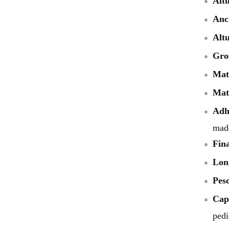
Altu
Anc
Altu
Gro
Mate
Mat
Adh
mad
Fina
Lon
Pes
Cap
pedi