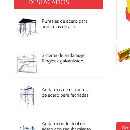
DESTACADOS
Puntales de acero para
andamios de alta
resistencia con
recubrimiento de polvo
para construcción OEM
Sistema de andamiaje
Ringlock galvanizado
multidireccional de alta
resistencia
Andamios de estructura
de acero para fachadas
de mampostería de
construcción
Andamio industrial de
Deta
acero con recubrimiento