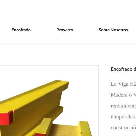
Encofrado
Proyecto
Sobre Nosotros
a Vigas H20, Directo De Fábrica
Encofrado d
La Viga H2
Madera o Vi
rendimiento
temporales 
construcció