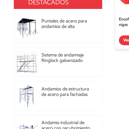
DESTACADOS
Encof
Puntales de acero para
vigas
andamios de alta
resistencia con
recubrimiento de polvo
Ve
para construcción OEM
Sistema de andamiaje
Ringlock galvanizado
multidireccional de alta
resistencia
Andamios de estructura
de acero para fachadas
de mampostería de
construcción
Andamio industrial de
acero con recubrimiento