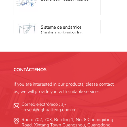
en polvo OEM con
sistema de cierre rápido
Sistema de andamios
Cuplock galvanizados
por inmersión en caliente
Andamios Kwikstage de
acero con recubrimiento
CONTÁCTENOS
en polvo para la
construcción en China
If you are interested in our products, please contact
us, we will provide you with suitable services
Andamio Layher Ring
Lock galvanizado de alta
Correo electrónico :
aj-
resistencia Q345
steven@dghualifeng.com.cn
estándar
Room 702, 703, Building 1, No. 8 Chuangxiang
Road, Xintang Town Guangzhou, Guangdong,