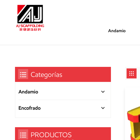
Andamio
/
/
Estás Dentro :
Vigas De Encofrado H20
Hogar
Categorías
Andamio
Encofrado
PRODUCTOS