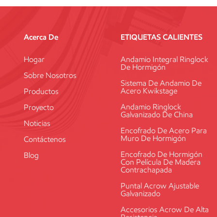
Acerca De
ETIQUETAS CALIENTES
Hogar
Andamio Integral Ringlock
De Hormigón
Sobre Nosotros
Sistema De Andamio De
Acero Kwikstage
Productos
Andamio Ringlock
Proyecto
Galvanizado De China
Noticias
Encofrado De Acero Para
Muro De Hormigón
Contáctenos
Encofrado De Hormigón
Blog
Con Película De Madera
Contrachapada
Puntal Acrow Ajustable
Galvanizado
Accesorios Acrow De Alta