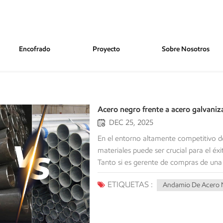
Encofrado
Proyecto
Sobre Nosotros
Acero negro frente a acero galvaniza
DEC 25, 2025
En el entorno altamente competitivo de la construcción y la ingeniería industrial, la selección de materiales puede ser crucial para el éxito de un proyecto y para evitar problemas de mantenimiento. Tanto si es gerente de compras de una gran empresa de infraestructuras, como si dirige una empresa de alquiler de andamios o un distribuidor de materiales de construcción, su conocimiento de las materias primas es fundamental.Aunque ambos acero negro y acero galvanizado Aunque a simple vista parezcan muy similares, en realidad son productos muy diferentes. Suelen estar fabricados con el mismo tipo de acero base, pero presentan distintos niveles de rendimiento y durabilidad, así como diferentes aplicaciones para cada uno. Si se elige uno de estos productos para un fin inadecuado, podría provocar fallos estructurales, riesgos para la seguridad o costes excesivos.En este artículo, analizaremos las diferencias entre el hierro negro y el hierro galvanizado en función de las especificaciones técnicas, el coste y los usos más adecuados para ambos tipos de hierro, para que disponga de toda la información necesaria a la hora de decidir qué producto seleccionar para su próximo proyecto. ¿Qué es el acero negro? Acero negro es un término informal que se refiere a lo que oficialmente se llama "acero al carbono negro", o, más sencillamente, acero dulce. El acero negro es acero que no ha sido "galvanizado" ni recubierto con zinc para protegerlo contra la corrosión.El nombre "negro" proviene de la cascarilla de laminación, una capa de óxido de color oscuro que se forma en la superficie del acero durante el proceso de producción. Esta cascarilla es un material oscuro y escamoso que le da a la tubería o tubo estructural un acabado mate característico. Características del acero negro:Sin recubrimiento protector: En comparación con un acero galvanizado, el acero negro NO tiene ningún recubrimiento.Superficie aceitosaEl acero negro suele ser recubierto con aceite por el fabricante para protegerlo contra la oxidación durante el proceso de envío.Alta resistenciaEl acero negro tiene la misma alta resistencia a la tracción que otros tipos de acero.Susceptibilidad a la oxidación: Al no tener ningún recubrimiento protector, se oxidará MUY rápidamente una vez expuesto a la humedad. Idea errónea común:El término "tubería de acero negro" representa el material típico para las tuberías de gas en la industria de la tubería; sin embargo, en lo que respecta a materiales para andamios/estructuras, normalmente "acero negro" significa acero en bruto sin pintar ni revestir que necesitará algún tipo de recubrimiento para su uso en exteriores. ¿Qué es el acero galvanizado? El acero galvanizado se define como acero recubierto con zinc protector para prevenir la corrosión. El método más común para proporcionar este tipo de recubrimiento al acero es la galvanización por inmersión en caliente (HDG), que crea la combinación más resistente y duradera de estos dos materiales. La galvanización por inmersión en caliente es el proceso de sumergir el acero en un baño de zinc fundido (a unos 450 °C), lo que provoca una fuerte reacción metalúrgica entre el zinc y el acero, dando como resultado la formación de una capa protectora tanto en la superficie interior como en la exterior del producto de acero. Características clave del acero galvanizado:Protección sacrificialEl proceso de galvanizado protege el acero añadiéndole una capa de zinc. Si esta capa se daña por arañazos u otros medios, el zinc que la rodea se corroerá antes de que el acero subyacente comience a oxidarse.Aspecto plateado/grisEl color del recubrimiento de zinc suele ser plateado y puede parecer brillante, e incluso tener un aspecto moteado debido a la estructura cristalina del zinc.Larga vida útilEl recubrimiento puede proporcionar protección durante muchos años, posiblemente incluso décadas, dependiendo de la exposición a las condiciones climáticas y ambientales. Las principales diferencias: acero negro frente a acero galvanizado. Para nuestros clientes del sector de alquiler de andamios y suministro de materiales de 
ETIQUETAS :
Andamio De Acero 