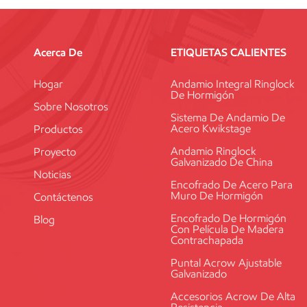
plástico es más fácil de manipular, pero
precisión. Impacto ambiental La sosten
Analicemos las credenciales ecológica
Acerca De
ETIQUETAS CALIENTES
materiales derivados del petróleo, lo 
reciclaje: Muchos sistemas modernos uti
Hogar
Andamio Integral Ringlock
De Hormigón
perfil ecológico.Preocupaciones sobre 
Sobre Nosotros
medio ambiente. Encofrado de aluminio
Sistema De Andamio De
Acero Kwikstage
Productos
energía, pero es reciclable al final de
uso de recursos a lo largo del tiempo.C
Andamio Ringlock
Proyecto
Galvanizado De China
debido a su reciclabilidad y vida útil, 
Noticias
brecha. Calidad del acabado del hormig
Encofrado De Acero Para
Muro De Hormigón
estética como a los costes adicionales
Contáctenos
puede mostrar ligeras imperfecciones de
Encofrado De Hormigón
Blog
Con Película De Madera
un acabado de primera calidad no es 
Contrachapada
Ofrece una superficie lisa y consistente
visibles que requieren retoques mínimo
Puntal Acrow Ajustable
Galvanizado
para obtener un acabado de alta calid
Conclusión: ¿Qué encofrado es el adec
Accesorios Acrow De Alta