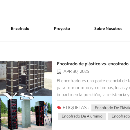
Encofrado
Proyecto
Sobre Nosotros
De Plástico
Encofrado de plástico vs. encofrado
APR 30, 2025
El encofrado es una parte esencial de
para formar muros, columnas, losas y 
impacto en la precisión, la resistenci
y encofrados de acero Si bien han sido
ETIQUETAS :
Encofrado De Plásti
productos disponibles que utilizan mate
cada vez más populares para el encofrad
Encofrado De Aluminio
Encofrado 
analizaremos en detalle el encofrado d
Compararemos ambos tipos de encofrad