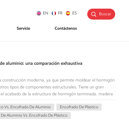
EN
FR
ES
Buscar
Servicio
Contáctenos
 de aluminio: una comparación exhaustiva
 la construcción moderna, ya que permite moldear el hormigón
otros tipos de componentes estructurales. Tiene un gran
a y el acabado de la estructura de hormigón terminada. madera
 los materiales tradicionales de referencia, ahora hay muchos
co Vs. Encofrado De Aluminio
Encofrado De Plástico
riales como el plástico o el aluminio, que se están volviendo
o debido a su eficiencia y versatilidad. En este blog,
De Aluminio Vs. Encofrado De Plástico
e plástico en comparación con el de aluminio.
o en función de su costo, durabilidad, peso, impacto