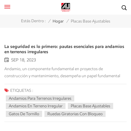
/
/
Estás Dentro :
Hogar
Placas Base Ajustables
La seguridad es lo primero: pautas esenciales para andamios
en terrenos irregulares
SEP 18, 2023
Andamio, un componente fundamental en proyectos de
construcción y mantenimiento, desempeña un papel fundamental
para garantizar la seguridad y la eficiencia. Al trabajar en terrenos
irregulares, los desafíos son únicos y exigen soluciones especializadas.
ETIQUETAS :
En este artículo, exploraremos las complejidades de... andamios para
Andamios Para Terrenos Irregulares
terrenos irregulares, examinando sus tipos, instalación, medidas de
Andamios En Terreno Irregular
Placas Base Ajustables
seguridad, beneficios y mucho más. Desafíos de los andamios
Gatos De Tornillo
Ruedas Giratorias Con Bloqueo
para superficies irregulares ¿Por qué es? andamios en terrenos
irregulares ¿Tan peligroso? La respuesta está en la física. Los