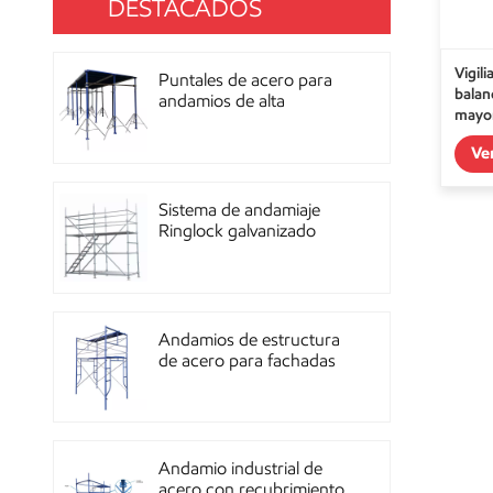
DESTACADOS
Vigil
Puntales de acero para
balan
andamios de alta
mayor
resistencia con
recubrimiento de polvo
Ve
para construcción OEM
Sistema de andamiaje
Ringlock galvanizado
multidireccional de alta
resistencia
Andamios de estructura
de acero para fachadas
de mampostería de
construcción
Andamio industrial de
acero con recubrimiento