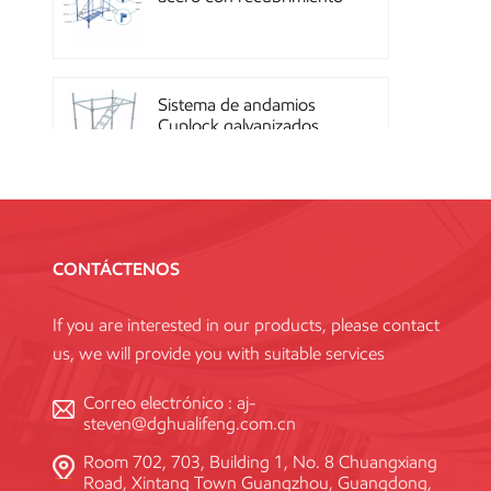
en polvo OEM con
sistema de cierre rápido
Sistema de andamios
Cuplock galvanizados
por inmersión en caliente
Andamios Kwikstage de
acero con recubrimiento
CONTÁCTENOS
en polvo para la
construcción en China
If you are interested in our products, please contact
us, we will provide you with suitable services
Andamio Layher Ring
Lock galvanizado de alta
Correo electrónico :
aj-
resistencia Q345
steven@dghualifeng.com.cn
estándar
Room 702, 703, Building 1, No. 8 Chuangxiang
Road, Xintang Town Guangzhou, Guangdong,