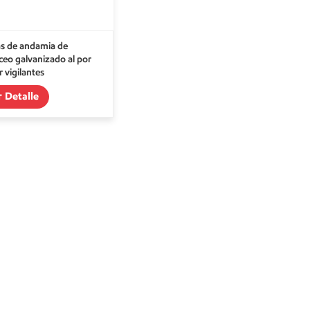
ias de andamia de
ceo galvanizado al por
 vigilantes
r Detalle