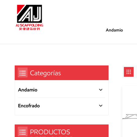
Andamio
/
/
Estás Dentro :
Vigas De Celosía Ringlock De Acero 
Hogar
Categorías
Andamio
Encofrado
PRODUCTOS