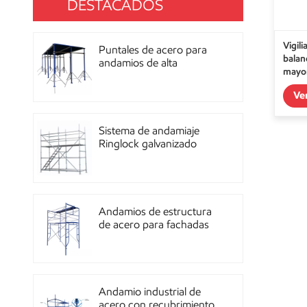
DESTACADOS
Vigil
Puntales de acero para
balan
andamios de alta
mayor
resistencia con
recubrimiento de polvo
Ve
para construcción OEM
Sistema de andamiaje
Ringlock galvanizado
multidireccional de alta
resistencia
Andamios de estructura
de acero para fachadas
de mampostería de
construcción
Andamio industrial de
acero con recubrimiento