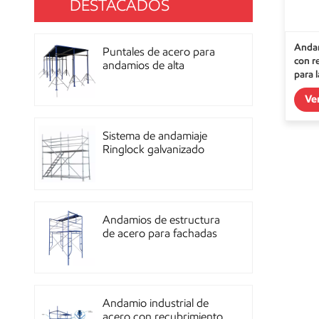
DESTACADOS
Andam
Puntales de acero para
con r
andamios de alta
para 
resistencia con
recubrimiento de polvo
Ve
para construcción OEM
Sistema de andamiaje
Ringlock galvanizado
multidireccional de alta
resistencia
Andamios de estructura
de acero para fachadas
de mampostería de
construcción
Andamio industrial de
acero con recubrimiento