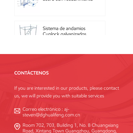
en polvo OEM con
sistema de cierre rápido
Sistema de andamios
Cuplock galvanizados
por inmersión en caliente
Andamios Kwikstage de
acero con recubrimiento
CONTÁCTENOS
en polvo para la
construcción en China
If you are interested in our products, please contact
us, we will provide you with suitable services
Andamio Layher Ring
Lock galvanizado de alta
Correo electrónico :
aj-
resistencia Q345
steven@dghualifeng.com.cn
estándar
Room 702, 703, Building 1, No. 8 Chuangxiang
Road, Xintang Town Guangzhou, Guangdong,