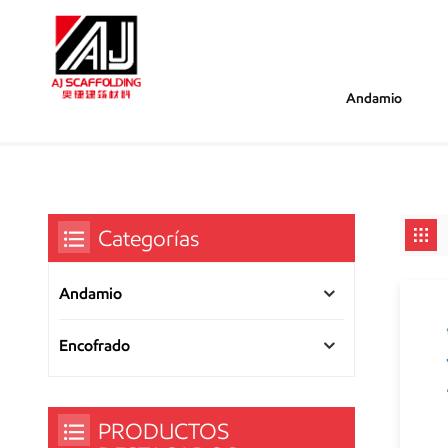
Andamio
/
/
Estás Dentro :
Andamio Kwikstage Con Recubrimient
Hogar
Categorías
Andamio
Encofrado
PRODUCTOS