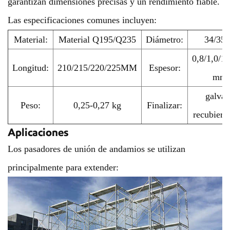
garantizan dimensiones precisas y un rendimiento fiable.
Las especificaciones comunes incluyen:
Material:
Material Q195/Q235
Diámetro:
34/35
0,8/1,0/1,
Longitud:
210/215/220/225MM
Espesor:
mm, 
galvan
Peso:
0,25-0,27 kg
Finalizar:
recubiert
Aplicaciones
Los pasadores de unión de andamios se utilizan
principalmente para extender: