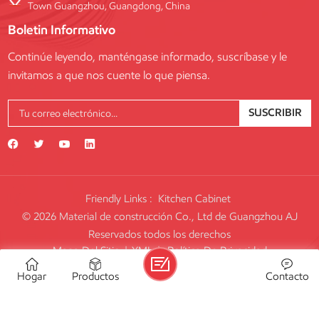
Town Guangzhou, Guangdong, China
Boletin Informativo
Continúe leyendo, manténgase informado, suscríbase y le
invitamos a que nos cuente lo que piensa.
SUSCRIBIR
Friendly Links :
Kitchen Cabinet
© 2026 Material de construcción Co., Ltd de Guangzhou AJ
Reservados todos los derechos
Mapa Del Sitio
|
XML
|
Política De Privacidad
IPv6 RED SOPORTADA
Hogar
Productos
Contacto