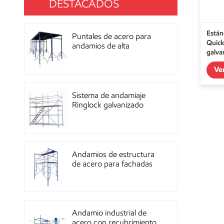
DESTACADOS
Están
Puntales de acero para
Quick
andamios de alta
galva
resistencia con
recubrimiento de polvo
Ve
para construcción OEM
Sistema de andamiaje
Ringlock galvanizado
multidireccional de alta
resistencia
Andamios de estructura
de acero para fachadas
de mampostería de
construcción
Andamio industrial de
acero con recubrimiento