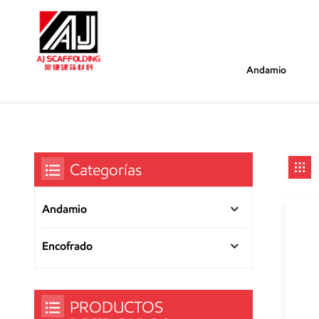
Andamio
/
/
Estás Dentro :
Andamio De Bloqueo Rápido De Alta R
Hogar
Categorías
Andamio
Encofrado
PRODUCTOS