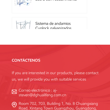
en polvo OEM con
sistema de cierre rápido
Sistema de andamios
Cuplock galvanizados
por inmersión en caliente
Andamios Kwikstage de
acero con recubrimiento
CONTÁCTENOS
en polvo para la
construcción en China
If you are interested in our products, please contact
us, we will provide you with suitable services
Andamio Layher Ring
Lock galvanizado de alta
Correo electrónico :
aj-
resistencia Q345
steven@dghualifeng.com.cn
estándar
Room 702, 703, Building 1, No. 8 Chuangxiang
Road, Xintang Town Guangzhou, Guangdong,