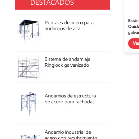
DESTACADOS
Están
Puntales de acero para
Quick
andamios de alta
galva
resistencia con
recubrimiento de polvo
Ve
para construcción OEM
Sistema de andamiaje
Ringlock galvanizado
multidireccional de alta
resistencia
Andamios de estructura
de acero para fachadas
de mampostería de
construcción
Andamio industrial de
acero con recubrimiento