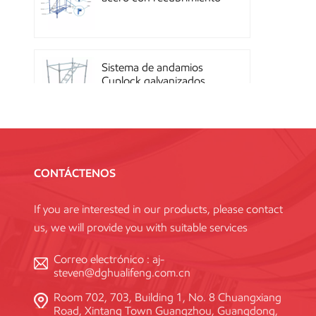
en polvo OEM con
sistema de cierre rápido
Sistema de andamios
Cuplock galvanizados
por inmersión en caliente
Andamios Kwikstage de
acero con recubrimiento
CONTÁCTENOS
en polvo para la
construcción en China
If you are interested in our products, please contact
us, we will provide you with suitable services
Andamio Layher Ring
Lock galvanizado de alta
Correo electrónico :
aj-
resistencia Q345
steven@dghualifeng.com.cn
estándar
Room 702, 703, Building 1, No. 8 Chuangxiang
Road, Xintang Town Guangzhou, Guangdong,