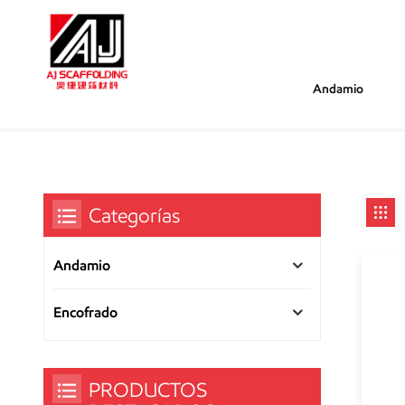
Andamio
/
/
Estás Dentro :
Estándar De Andamio Galvanizado De
Hogar
Categorías
Andamio
Encofrado
PRODUCTOS