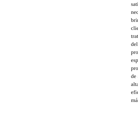
sat
nec
bri
cli
tra
del
pro
esp
pro
de
alt
efi
más