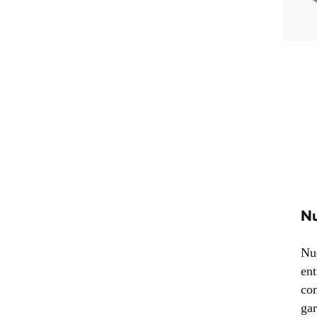
Nu
Nue
ent
con
gar