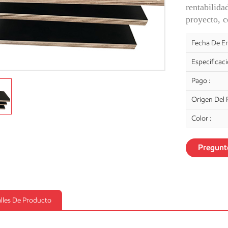
rentabilida
proyecto, c
Fecha De En
Especificac
Pago :
Origen Del 
Color :
Pregunt
lles De Producto