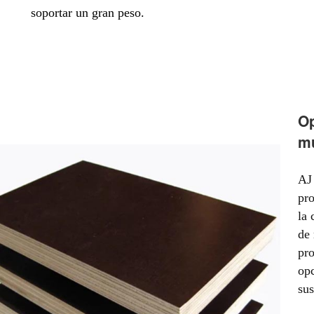
soportar un gran peso.
Op
mú
AJ 
pr
la 
de 
pro
opc
sus