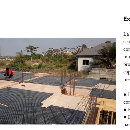
Ex
La
se
con
mue
pr
cap
med
● 
co
● P
● F
par