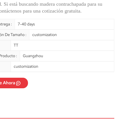
d. Si está buscando madera contrachapada para su
ontáctenos para una cotización gratuita.
trega :
7-40 days
ión De Tamaño :
customization
TT
Producto :
Guangzhou
customization
e Ahora