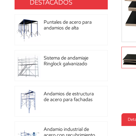
DESTACADOS
Puntales de acero para
andamios de alta
resistencia con
recubrimiento de polvo
para construcción OEM
Sistema de andamiaje
Ringlock galvanizado
multidireccional de alta
resistencia
Andamios de estructura
de acero para fachadas
de mampostería de
construcción
Deta
Andamio industrial de
acero con recubrimiento