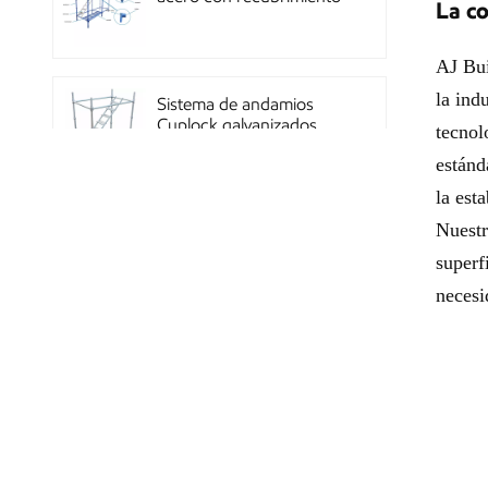
La c
en polvo OEM con
sistema de cierre rápido
AJ Bui
la ind
Sistema de andamios
Cuplock galvanizados
tecnol
por inmersión en caliente
estánd
la esta
Nuest
Andamios Kwikstage de
acero con recubrimiento
superf
en polvo para la
construcción en China
necesi
Andamio Layher Ring
Lock galvanizado de alta
resistencia Q345
estándar