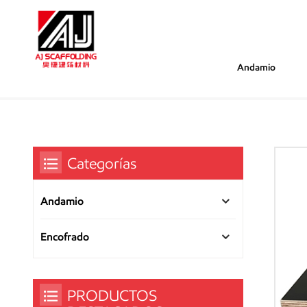
Andamio
/
/
/
Estás Dentro :
China Fabricante De M
Hogar
Encofrado
Categorías
Andamio
Encofrado
PRODUCTOS